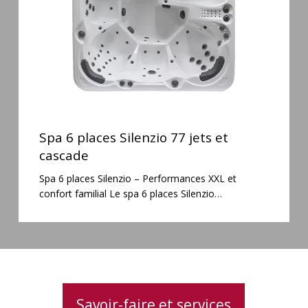
et
cascade
Spa
6
Spa 6 places Silenzio 77 jets et
places
cascade
Silenzio
Spa 6 places Silenzio – Performances XXL et
77
confort familial Le spa 6 places Silenzio…
jets
et
cascade
Savoir-faire et services