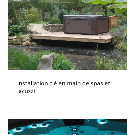
main
de
spas
et
jacuzzi
Installation
clé
Installation clé en main de spas et
en
jacuzzi
main
de
spas
et
Lève
jacuzzi
couverture