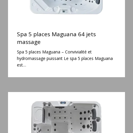
Spa
5
Spa 5 places Maguana 64 jets
places
massage
Maguana
Spa 5 places Maguana – Convivialité et
64
hydromassage puissant Le spa 5 places Maguana
jets
est…
massage
Spa
6
places
Silenzio
77
jets