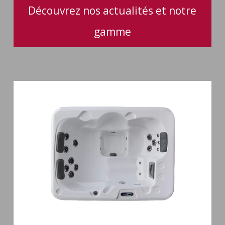
Découvrez nos actualités et notre
gamme
Spa
3
places
Plug
&
Play
Pianosa
19
jets