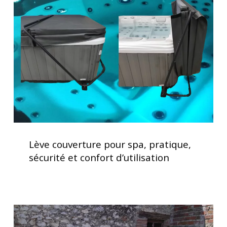
pour
spa,
pratique,
sécurité
et
confort
d’utilisation
Lève
couverture
Lève couverture pour spa, pratique,
pour
sécurité et confort d’utilisation
spa,
pratique,
sécurité
et
Spa
confort
5
d’utilisation