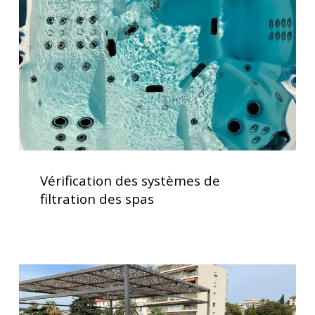
de
filtration
des
spas
Vérification
des
Vérification des systèmes de
systèmes
filtration des spas
de
filtration
des
spas
Installation
d’un
spa