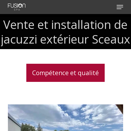
Skip
Menu
to
main
Vente
et
installation
de
content
jacuzzi
extérieur
Sceaux
Compétence et qualité
Service
d’installation
de
spa