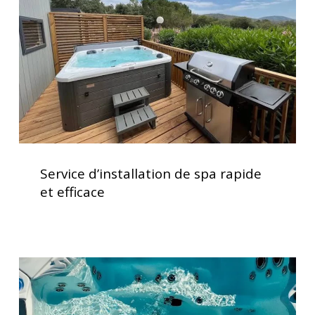
rapide
et
efficace
Service
d’installation
Service d’installation de spa rapide
de
et efficace
spa
rapide
et
efficace
Vérification
des
systèmes