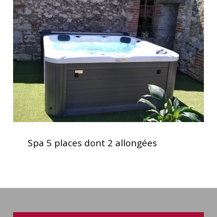
places
dont
2
allongées
Spa
5
Spa 5 places dont 2 allongées
places
dont
2
allongées