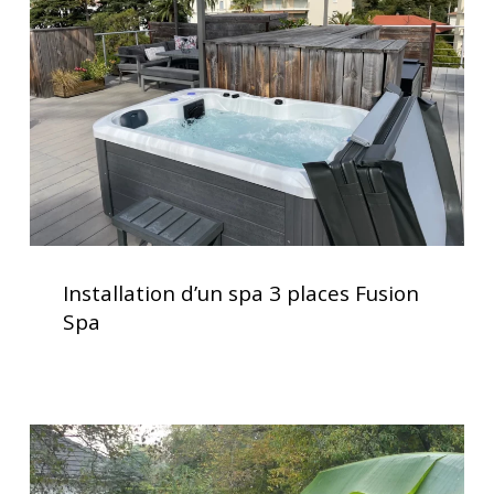
3
places
Fusion
Spa
Installation
d’un
Installation d’un spa 3 places Fusion
spa
Spa
3
places
Fusion
Spa
Installation
clé
en