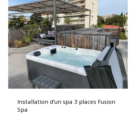
Installation
performance
d’un
optimale
spa
3
places
Fusion
Spa
Installation
d’un
Installation d’un spa 3 places Fusion
spa
Spa
3
places
Fusion
Spa