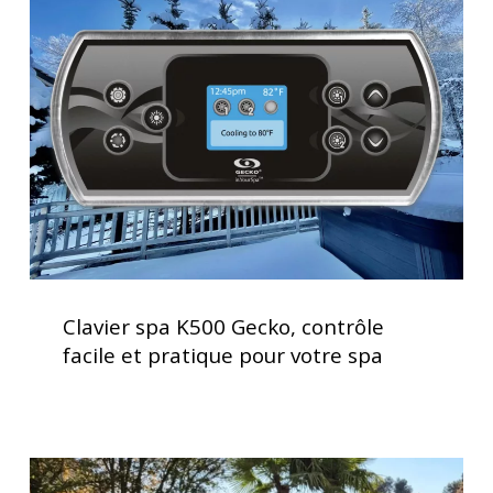
K500
Gecko,
contrôle
facile
et
pratique
pour
votre
spa
Clavier
spa
Clavier spa K500 Gecko, contrôle
K500
facile et pratique pour votre spa
Gecko,
contrôle
facile
et
Installation
pratique