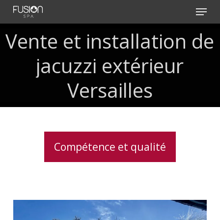
Skip
Menu
to
main
Vente
et
installation
de
content
jacuzzi
extérieur
Versailles
Compétence et qualité
Clavier
spa