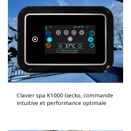
spa
K1000
Gecko,
commande
intuitive
et
performance
optimale
Clavier
spa
Clavier spa K1000 Gecko, commande
K1000
intuitive et performance optimale
Gecko,
commande
intuitive
et