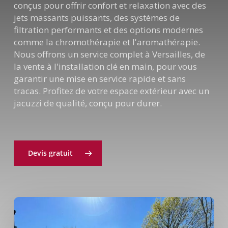
conçus pour offrir confort et relaxation avec des
jets massants puissants, des systèmes de
filtration performants et des options modernes
comme la chromothérapie et l'aromathérapie.
Nous offrons un service complet à Versailles, de
la vente à l'installation clé en main, pour vous
garantir une mise en service rapide et sans
tracas. Profitez de votre espace extérieur avec un
jacuzzi de qualité, conçu pour durer.
Devis gratuit