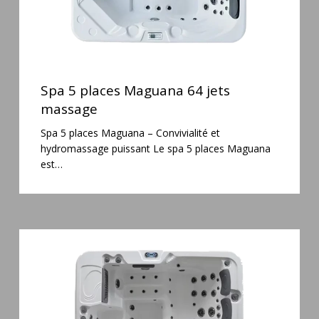
Spa
5
Spa 5 places Maguana 64 jets
places
massage
Maguana
Spa 5 places Maguana – Convivialité et
64
hydromassage puissant Le spa 5 places Maguana
jets
est…
massage
Spa
6
places
Silenzio
77