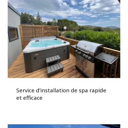
d’installation
de
spa
rapide
et
efficace
Service
d’installation
Service d’installation de spa rapide
de
et efficace
spa
rapide
et
efficace
Clavier