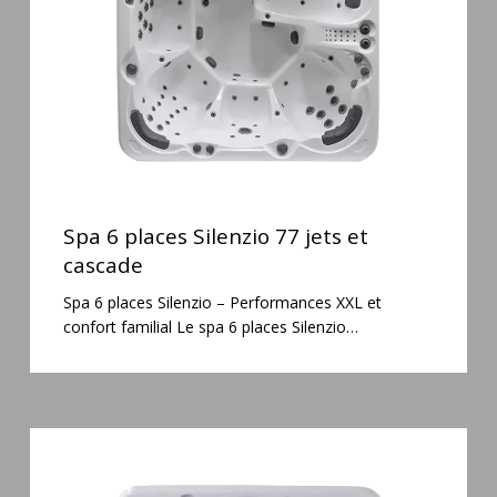
jets
et
cascade
Spa
6
Spa 6 places Silenzio 77 jets et
places
cascade
Silenzio
Spa 6 places Silenzio – Performances XXL et
77
confort familial Le spa 6 places Silenzio…
jets
et
cascade
Spa
3
places