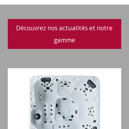
au
quotidien
Découvrez nos actualités et notre
gamme
Spa
5
places
Maguana
64
jets
massage