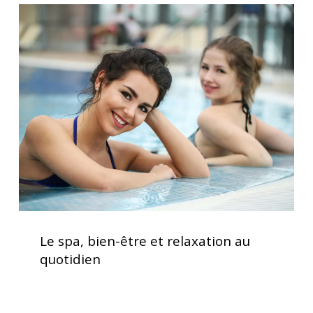
Le
spa,
bien-
être
et
relaxation
au
quotidien
Le
spa,
Le spa, bien-être et relaxation au
bien-
quotidien
être
et
relaxation