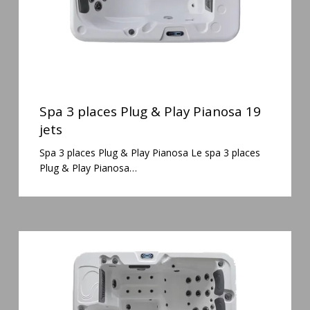
19
jets
Spa
3
Spa 3 places Plug & Play Pianosa 19
places
jets
Plug
Spa 3 places Plug & Play Pianosa Le spa 3 places
&
Plug & Play Pianosa…
Play
Pianosa
19
jets
Spa
6
places
Silenzio
77