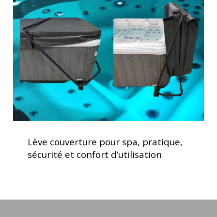
pour
spa,
pratique,
sécurité
et
confort
d’utilisation
Lève
couverture
Lève couverture pour spa, pratique,
pour
sécurité et confort d’utilisation
spa,
pratique,
sécurité
et
confort