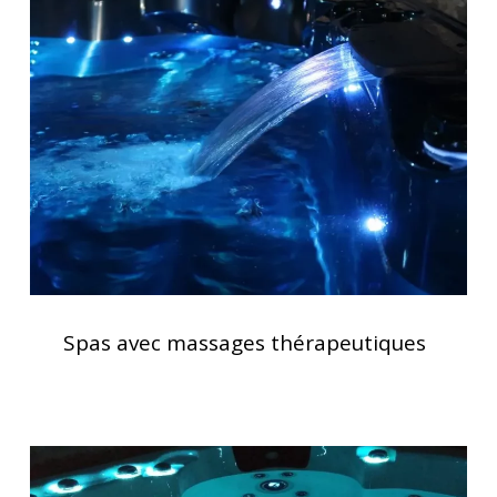
avec
massages
thérapeutiques
Spas
avec
Spas avec massages thérapeutiques
massages
thérapeutiques
Lève
couverture