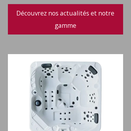
d’utilisation
Découvrez nos actualités et notre
gamme
Spa
5
places
Maguana
64
jets
massage