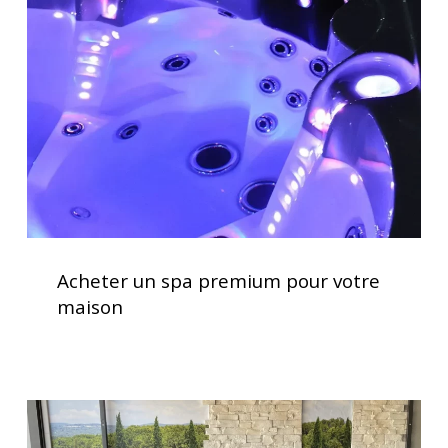
spa
premium
pour
votre
maison
Acheter
un
Acheter un spa premium pour votre
spa
maison
premium
pour
votre
maison
Soulagement
des