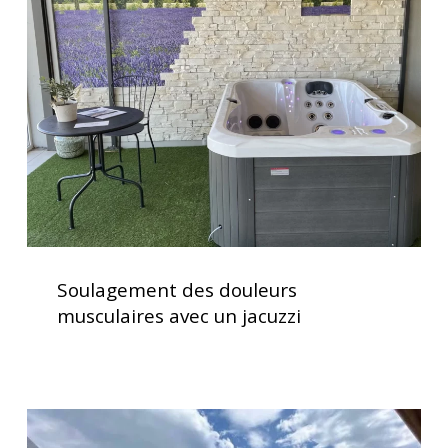
douleurs
musculaires
avec
un
jacuzzi
Soulagement
des
Soulagement des douleurs
douleurs
musculaires avec un jacuzzi
musculaires
avec
un
jacuzzi
Service
d’installation