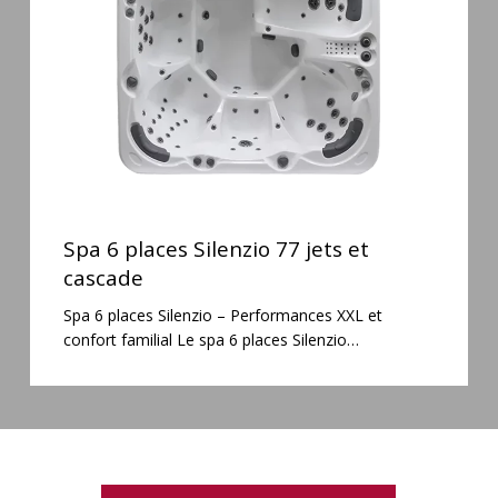
jets
et
cascade
Spa
6
Spa 6 places Silenzio 77 jets et
places
cascade
Silenzio
Spa 6 places Silenzio – Performances XXL et
77
confort familial Le spa 6 places Silenzio…
jets
et
cascade