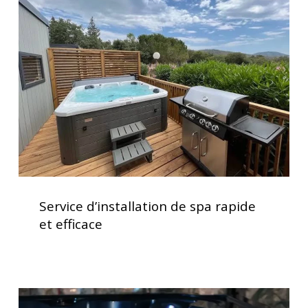
de
spa
rapide
et
efficace
Service
d’installation
Service d’installation de spa rapide
de
et efficace
spa
rapide
et
efficace
Spas