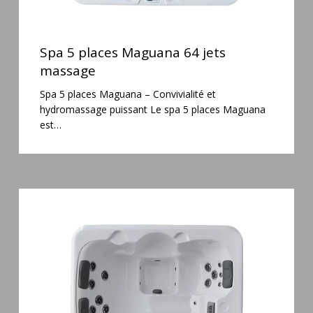
Spa
5
Spa 5 places Maguana 64 jets
places
massage
Maguana
Spa 5 places Maguana – Convivialité et
64
hydromassage puissant Le spa 5 places Maguana
jets
est…
massage
Spa
3
places
Plug
&
Play
Pianosa