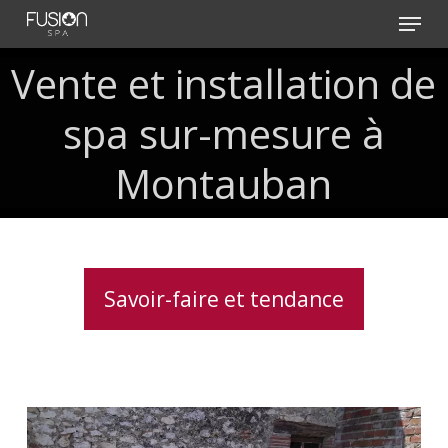
Skip
Menu
to
main
Vente
et
installation
de
content
spa
sur-mesure
à
Montauban
Savoir-faire et tendance
Spa
5