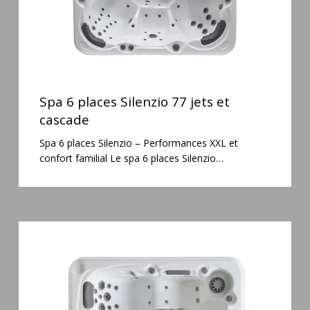
Spa
6
Spa 6 places Silenzio 77 jets et
places
cascade
Silenzio
Spa 6 places Silenzio – Performances XXL et
77
confort familial Le spa 6 places Silenzio…
jets
et
cascade
Spa
3
places
Mirana
38