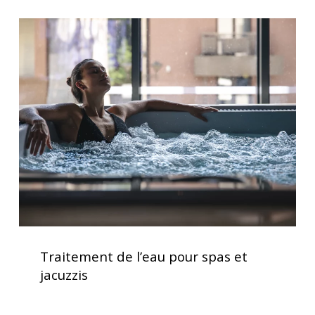
allongées
Traitement
de
l’eau
pour
spas
et
jacuzzis
Traitement
de
Traitement de l’eau pour spas et
l’eau
jacuzzis
pour
spas