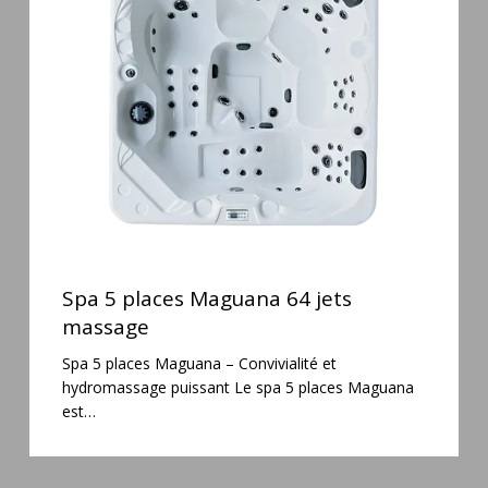
Maguana
64
jets
massage
Spa
5
Spa 5 places Maguana 64 jets
places
massage
Maguana
Spa 5 places Maguana – Convivialité et
64
hydromassage puissant Le spa 5 places Maguana
jets
est…
massage