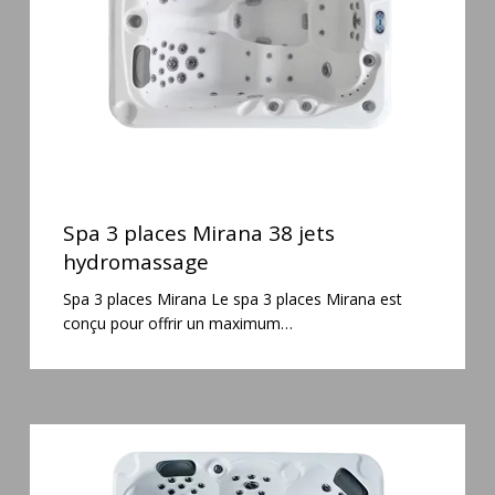
jets
hydromassage
Spa
3
Spa 3 places Mirana 38 jets
places
hydromassage
Mirana
Spa 3 places Mirana Le spa 3 places Mirana est
38
conçu pour offrir un maximum…
jets
hydromassage
Spa
5
places