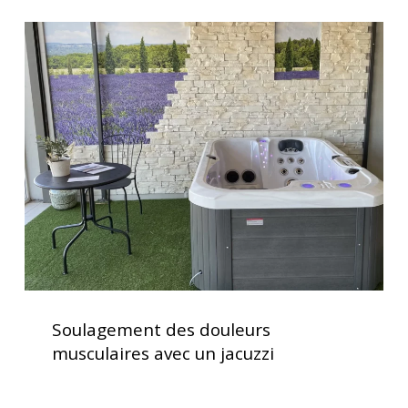
et
Soulagement
performance
des
optimale
douleurs
musculaires
avec
un
jacuzzi
Soulagement
des
Soulagement des douleurs
douleurs
musculaires avec un jacuzzi
musculaires
avec