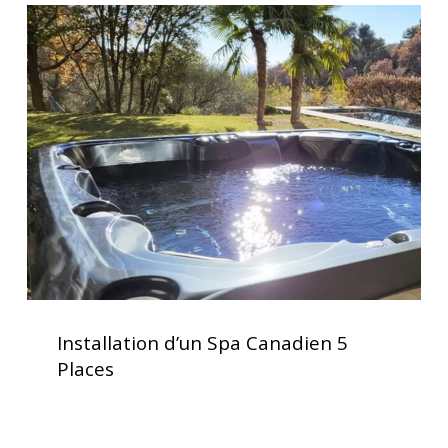
Installation
d’un
Spa
Canadien
5
Places
Installation
d’un
Installation d’un Spa Canadien 5
Spa
Places
Canadien
5
Places