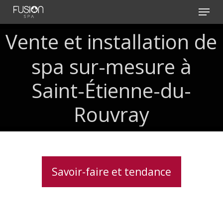
Skip
Menu
to
main
Vente
et
installation
de
content
spa
sur-mesure
à
Saint-Étienne-du-
Rouvray
Savoir-faire et tendance