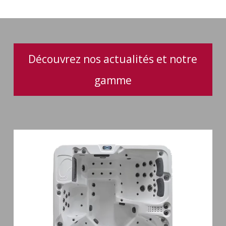
et
jacuzzis
Découvrez nos actualités et notre
gamme
Spa
6
places
Silenzio
77
jets
et
cascade