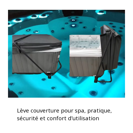
un
jacuzzi
Lève
couverture
pour
spa,
pratique,
sécurité
et
confort
d’utilisation
Lève
couverture
Lève couverture pour spa, pratique,
pour
sécurité et confort d’utilisation
spa,
pratique,