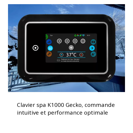
Clavier
spa
K1000
Gecko,
commande
intuitive
et
performance
optimale
Clavier
spa
Clavier spa K1000 Gecko, commande
K1000
intuitive et performance optimale
Gecko,
commande
intuitive