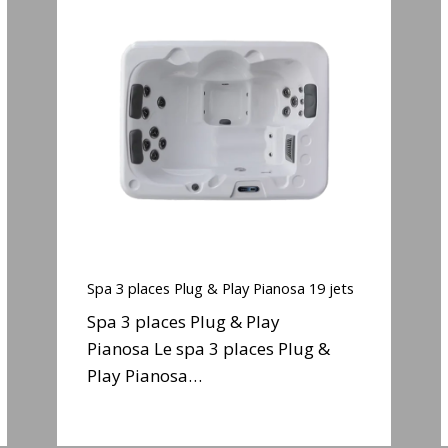
Spa
3
places
Plug
&
Play
j
Pianosa
19
jets
Spa
3
Spa 3 places Plug & Play Pianosa 19 jets
places
Spa 3 places Plug & Play
Plug
Pianosa Le spa 3 places Plug &
&
Play Pianosa…
Play
j
Pianosa
19