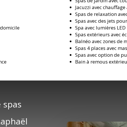
Spas de jardin avec cou
Jacuzzi avec chauffage
Spas de relaxation avec 
Spas avec des jets pou
 domicile
Spa avec lumières LED
Spas extérieurs avec éc
Balnéo avec zones de 
Spas 4 places avec ma
Spas avec option de puri
nce
Bain à remous extérie
e spas
Raphaël