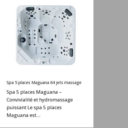
Spa
5
places
Maguana
64
ets
massage
Spa
5
Spa 5 places Maguana 64 jets massage
places
Spa 5 places Maguana –
Maguana
Convivialité et hydromassage
64
puissant Le spa 5 places
ets
massage
Maguana est…