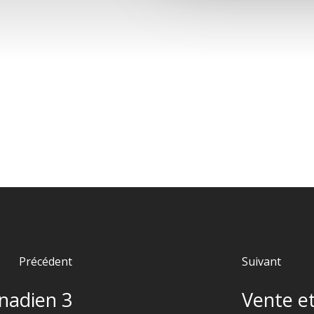
Précédent
Suivant
anadien 3
Vente et