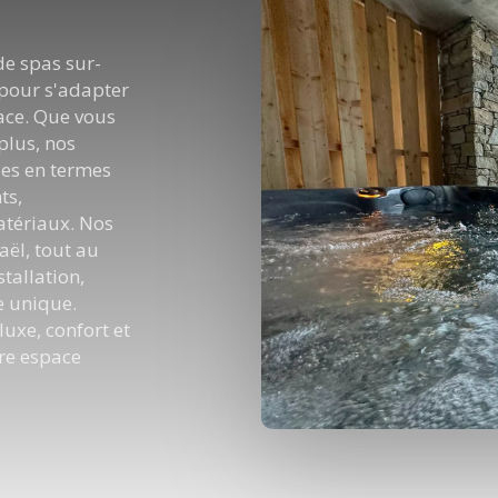
de spas sur-
pour s'adapter
pace. Que vous
plus, nos
es en termes
ts,
atériaux. Nos
ël, tout au
stallation,
e unique.
luxe, confort et
tre espace