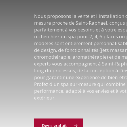
Nous proposons la vente et l'installation 
mesure proche de Saint-Raphaël, conçus 
parfaitement à vos besoins et à votre es
recherchiez un spa pour 2, 4, 6 places ou 
modèles sont entièrement personnalisabl
de design, de fonctionnalités (jets massan
chromothérapie, aromathérapie) et de m
experts vous accompagnent à Saint-Rapha
long du processus, de la conception à l'in
pour garantir une expérience de bien-êtr
Profitez d'un spa sur-mesure qui combine 
performance, adapté à vos envies et à vo
extérieur.
Devis gratuit