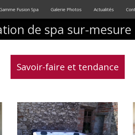
 Gamme Fusion Spa
Galerie Photos
Actualités
Con
ation
de
spa
sur-mesure
Savoir-faire et tendance
Spa
5
places
l
dont
2