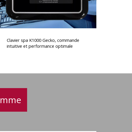
performance
optimale
lavier
spa
Clavier spa K1000 Gecko, commande
K1000
intuitive et performance optimale
Gecko,
commande
ntuitive
t
performance
optimale
gamme