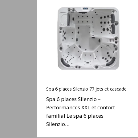
Spa
6
places
Silenzio
77
jets
et
cascade
Spa
6
Spa 6 places Silenzio 77 jets et cascade
places
Spa 6 places Silenzio –
Silenzio
Performances XXL et confort
77
familial Le spa 6 places
jets
et
Silenzio…
cascade