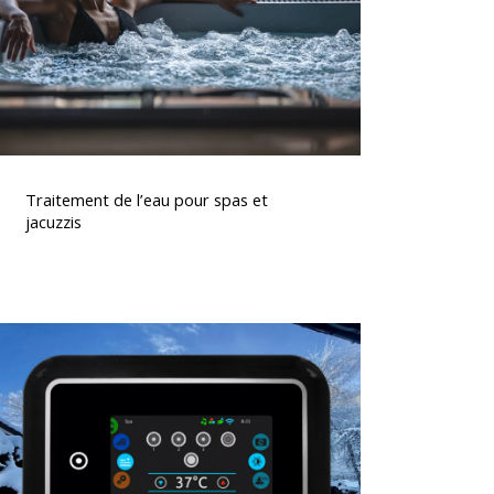
t
acuzzis
Traitement
de
Traitement de l’eau pour spas et
’eau
jacuzzis
pour
spas
t
acuzzis
lavier
spa
K1000
Gecko,
commande
ntuitive
t