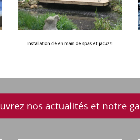
jacuzzi
Installation
C
clé
Installation clé en main de spas et jacuzzi
en
main
de
spas
i
et
e
jacuzzi
uvrez nos actualités et notre 