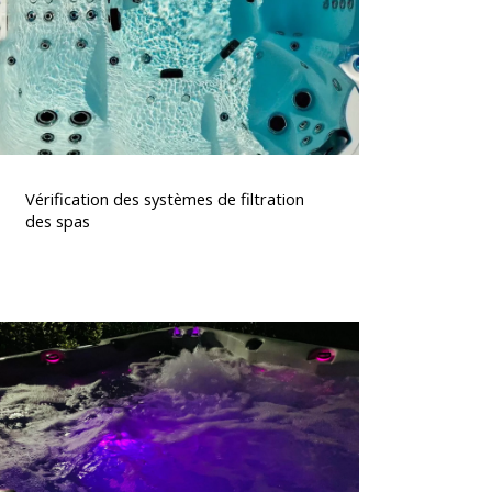
des
spas
érification
des
Vérification des systèmes de filtration
systèmes
des spas
de
iltration
des
spas
Spas
avec
chromothérapie
t
aromathérapie