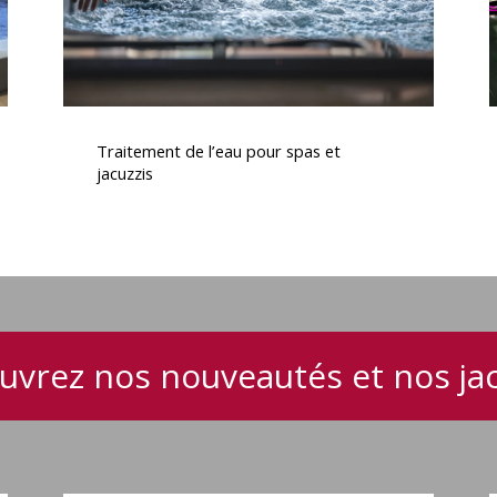
Traitement
de
Traitement de l’eau pour spas et
l’eau
jacuzzis
pour
e
spas
et
jacuzzis
uvrez nos nouveautés et nos jac