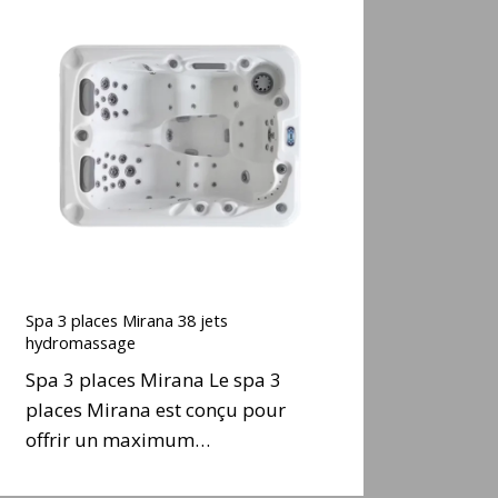
Spa
3
places
Mirana
38
ets
hydromassage
Spa
3
Spa 3 places Mirana 38 jets
places
hydromassage
Mirana
Spa 3 places Mirana Le spa 3
38
places Mirana est conçu pour
ets
offrir un maximum…
hydromassage