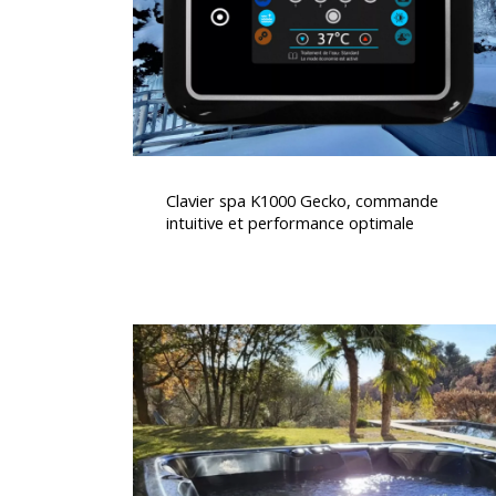
intuitive
et
performance
optimale
Clavier
spa
Clavier spa K1000 Gecko, commande
K1000
intuitive et performance optimale
Gecko,
commande
intuitive
et
Installation
performance
d’un
optimale
Spa
Canadien
5
Places