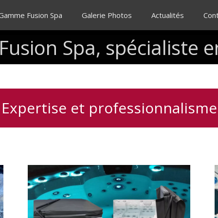
 Gamme Fusion Spa
Galerie Photos
Actualités
Con
Fusion
Spa,
spécialiste
e
Expertise et professionnalisme
Lève
V
couverture
pour
spa,
pratique,
f