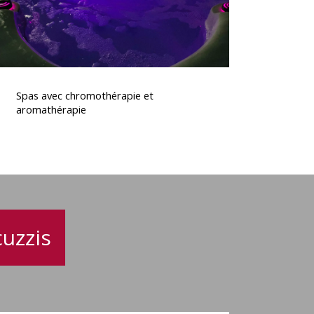
Spas
avec
Spas avec chromothérapie et
chromothérapie
aromathérapie
t
aromathérapie
uzzis