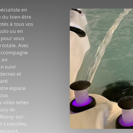
écialiste en
e du bien-être
ptés à tous vos
solo ou en
s pour vous
 totale. Avec
s accompagne
, en
n suivi
dernes et
iant
otre espace
Nous
villes telles
ucy-le-
 Rozoy-sur-
-Lizerolles,
tescourt,