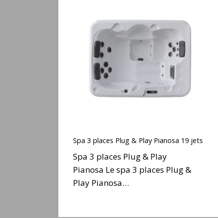
Spa
3
places
Plug
&
Play
Pianosa
19
jets
Spa
3
Spa 3 places Plug & Play Pianosa 19 jets
places
Spa 3 places Plug & Play
Plug
Pianosa Le spa 3 places Plug &
&
Play Pianosa…
Play
Pianosa
19