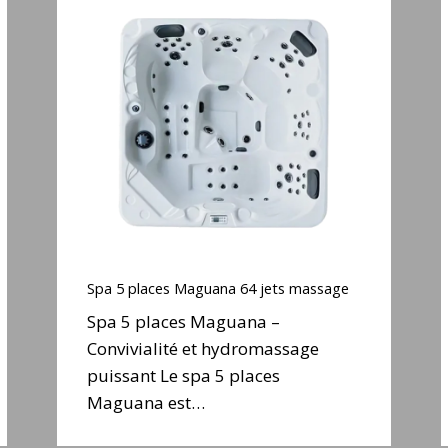
Spa
5
places
Maguana
64
jets
j
massage
Spa
5
Spa 5 places Maguana 64 jets massage
places
Spa 5 places Maguana –
Maguana
Convivialité et hydromassage
64
puissant Le spa 5 places
jets
j
massage
Maguana est…