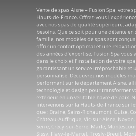
Vente de spas Aisne – Fusion Spa, votre sp
Hauts-de-France. Offrez-vous l'expérienc
avec nos spas de qualité supérieure, ada
besoins. Que ce soit pour une détente en 
famille, nos modèles de spas sont conçu
offrir un confort optimal et une relaxation
des années d'expertise, Fusion Spa vou
dans le choix et l'installation de votre spa
garantissant un service irréprochable et u
personnalisé. Découvrez nos modèles mo
performant sur le département Aisne, all
technologie et design pour transformer v
extérieur en un véritable havre de paix. 
intervenons sur la Hauts-de-France sur les 
que : Braine, Sains-Richaumont, Guise, Co
Château-Auffrique, Vic-sur-Aisne, Noyon,
Serre, Crécy-sur-Serre, Marle, Montescourt
Sissy, Flavy-le-Martel, Trosly-Breuil, Mon