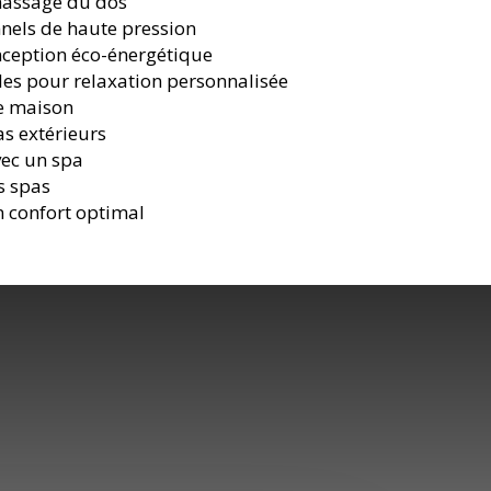
massage du dos
nnels de haute pression
nception éco-énergétique
bles pour relaxation personnalisée
re maison
as extérieurs
vec un spa
s spas
 confort optimal