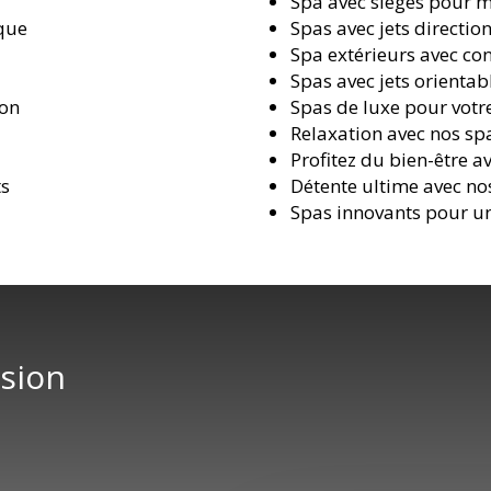
Spa avec sièges pour 
ique
Spas avec jets directio
Spa extérieurs avec co
Spas avec jets orienta
ion
Spas de luxe pour vot
Relaxation avec nos sp
Profitez du bien-être a
ts
Détente ultime avec no
Spas innovants pour un
usion