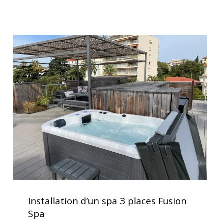
gamme
à
vendre
Installation
d’un
spa
3
places
Fusion
Spa
Installation
d’un
Installation d’un spa 3 places Fusion
spa
Spa