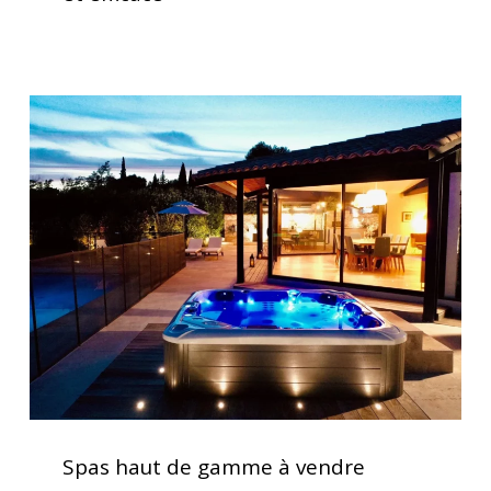
spa
rapide
et
efficace
Spas
haut
de
gamme
à
vendre
Spas
haut
Spas haut de gamme à vendre
de