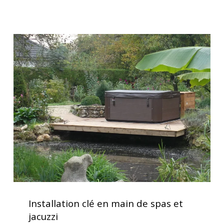
commande
intuitive
et
Installation
performance
clé
optimale
en
main
de
spas
et
jacuzzi
Installation
clé
Installation clé en main de spas et
en
jacuzzi
main