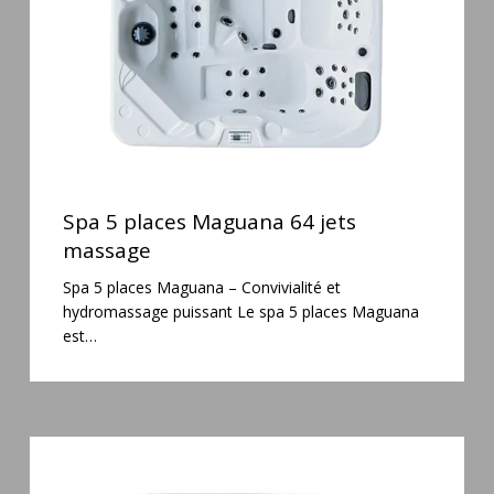
massage
Spa
5
Spa 5 places Maguana 64 jets
places
massage
Maguana
Spa 5 places Maguana – Convivialité et
64
hydromassage puissant Le spa 5 places Maguana
jets
est…
massage
Spa
3