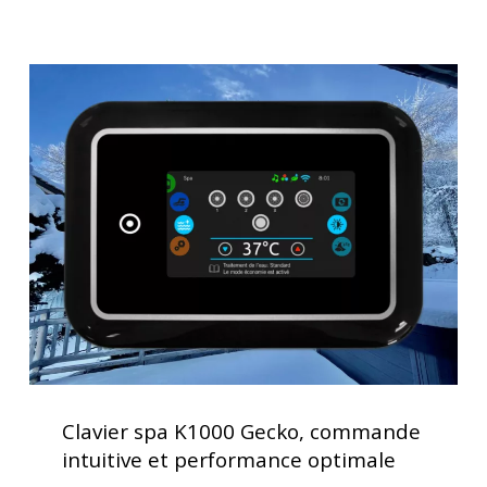
Clavier
spa
K1000
Gecko,
commande
intuitive
et
performance
optimale
Clavier
spa
Clavier spa K1000 Gecko, commande
K1000
intuitive et performance optimale
Gecko,