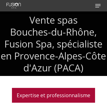
Skip
Menu
to
main
Vente
spas
content
Bouches-du-Rhône,
Fusion
Spa,
spécialiste
en
Provence-Alpes-Côte
d'Azur
(PACA)
Expertise et professionnalisme