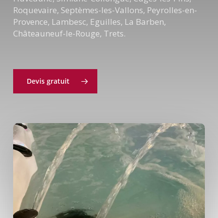
Roquevaire, Septèmes-les-Vallons, Peyrolles-en-
Provence, Lambesc, Eguilles, La Barben,
Châteauneuf-le-Rouge, Trets.
Devis gratuit