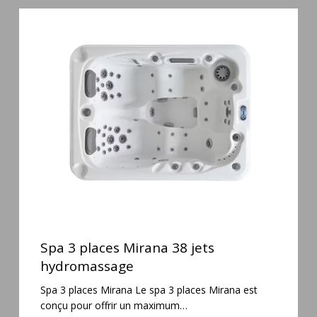
Spa
3
places
Mirana
38
jets
hydromassage
Spa
3
Spa 3 places Mirana 38 jets
places
hydromassage
Mirana
Spa 3 places Mirana Le spa 3 places Mirana est
38
conçu pour offrir un maximum…
jets