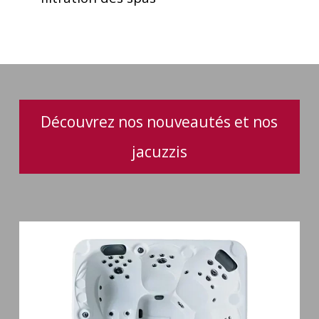
de
filtration
des
spas
Découvrez nos nouveautés et nos
jacuzzis
Spa
5
places
Maguana
64
jets