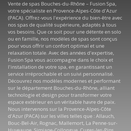
Vente de spas Bouches-du-Rhône – Fusion Spa,
votre spécialiste en Provence-Alpes-Côte d'Azur
(PACA). Offrez-vous l'expérience du bien-être avec
nos spas de qualité supérieure, adaptés à tous
vos besoins. Que ce soit pour une détente en solo
ou en famille, nos modèles de spas sont conçus
pour vous offrir un confort optimal et une
relaxation totale. Avec des années d'expertise,
Fusion Spa vous accompagne dans le choix et
l'installation de votre spa, en garantissant un
service irréprochable et un suivi personnalisé.
Découvrez nos modèles modernes et performant
sur le département Bouches-du-Rhône, alliant
technologie et design pour transformer votre
espace extérieur en un véritable havre de paix.
Nous intervenons sur la Provence-Alpes-Côte
d'Azur (PACA) sur les villes telles que : Allauch,
Bouc-Bel-Air, Rognac, Mallemort, La Penne-sur-
Huveaune, Simiane-Collongue, Cuges-les-Pins,