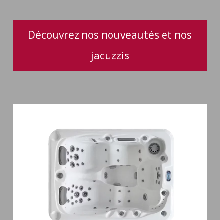
performance
optimale
Découvrez nos nouveautés et nos
jacuzzis
Spa
3
places
Mirana
38
jets
hydromassage