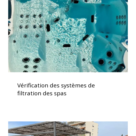
systèmes
de
filtration
des
spas
Vérification
des
Vérification des systèmes de
systèmes
filtration des spas
de
filtration
des
spas
Installation
d’un