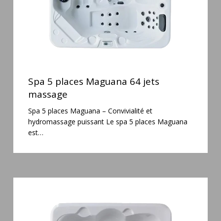
Spa
5
Spa 5 places Maguana 64 jets
places
massage
Maguana
Spa 5 places Maguana – Convivialité et
64
hydromassage puissant Le spa 5 places Maguana
jets
est…
massage
Spa
3
places
Plug