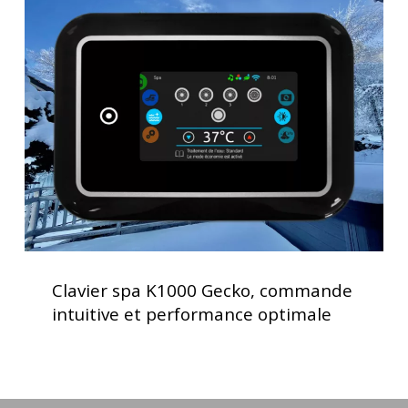
spa
K1000
Gecko,
commande
intuitive
et
performance
optimale
Clavier
spa
Clavier spa K1000 Gecko, commande
K1000
intuitive et performance optimale
Gecko,
commande
intuitive
et