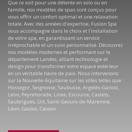
Que ce soit pour une détente en solo ou en
famille, nos modèles de spas sont conçus pour
vous offrir un confort optimal et une relaxation
totale. Avec des années d'expertise, Fusion Spa
vous accompagne dans le choix et l'installation
de votre spa, en garantissant un service
irréprochable et un suivi personnalisé. Découvrez
nos modèles modernes et performant sur le
département Landes, alliant technologie et
design pour transformer votre espace extérieur
en un véritable havre de paix. Nous intervenons
sur la Nouvelle-Aquitaine sur les villes telles que :
Hossegor, Seignosse, Saubusse, Argelès-Gazost,
Léon, Peyrehorade, Linxe, Escource, Castets,
Saubrigues, Urt, Saint-Geours-de-Maremne,
Léon, Gastes, Cassen.