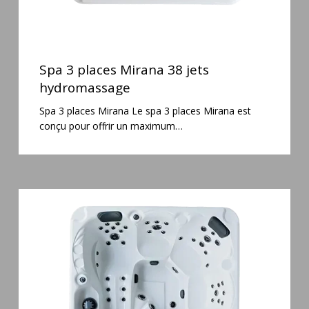
Spa
3
Spa 3 places Mirana 38 jets
places
hydromassage
Mirana
Spa 3 places Mirana Le spa 3 places Mirana est
38
conçu pour offrir un maximum…
jets
hydromassage
Spa
5
places
Maguana
64
jets
massage