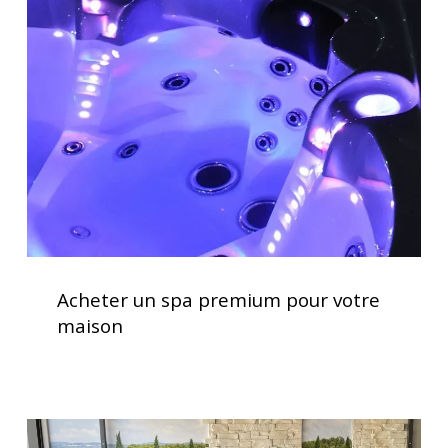
spa
premium
pour
votre
maison
Acheter
un
Acheter un spa premium pour votre
spa
maison
premium
pour
votre
maison
Soulagement