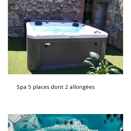
places
dont
2
allongées
Spa
5
Spa 5 places dont 2 allongées
places
dont
2
allongées
Vérification
des