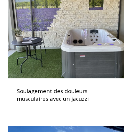
des
douleurs
musculaires
avec
un
jacuzzi
Soulagement
des
Soulagement des douleurs
douleurs
musculaires avec un jacuzzi
musculaires
avec
un
jacuzzi
Clavier