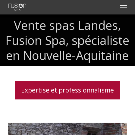
Skip
Menu
to
main
Vente
spas
Landes,
content
Fusion
Spa,
spécialiste
en
Nouvelle-Aquitaine
Expertise et professionnalisme
Spa
5