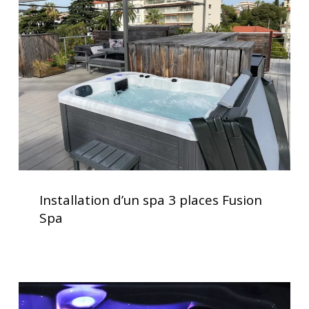
spa
3
places
Fusion
Spa
Installation
d’un
Installation d’un spa 3 places Fusion
spa
Spa
3
places
Fusion
Spa
Acheter
un