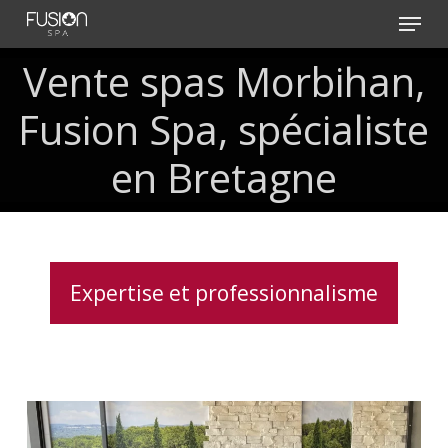
Skip
Menu
to
main
Vente spas Morbihan,
content
Fusion Spa, spécialiste
en Bretagne
Expertise et professionnalisme
Soulagement
des