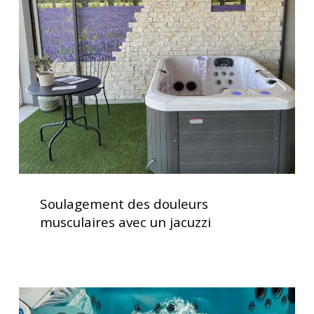
douleurs
musculaires
avec
un
jacuzzi
Soulagement
des
Soulagement des douleurs
douleurs
musculaires avec un jacuzzi
musculaires
avec
un
jacuzzi
Vérification
des