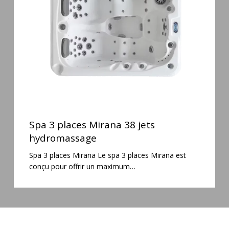
38
jets
hydromassage
Spa
3
Spa 3 places Mirana 38 jets
places
hydromassage
Mirana
Spa 3 places Mirana Le spa 3 places Mirana est
38
conçu pour offrir un maximum…
jets
hydromassage