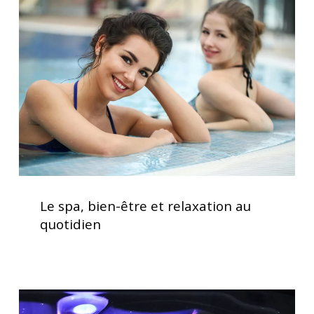
bien-
être
et
relaxation
au
quotidien
Le
spa,
Le spa, bien-être et relaxation au
bien-
quotidien
être
et
relaxation
au
Acheter
quotidien
un