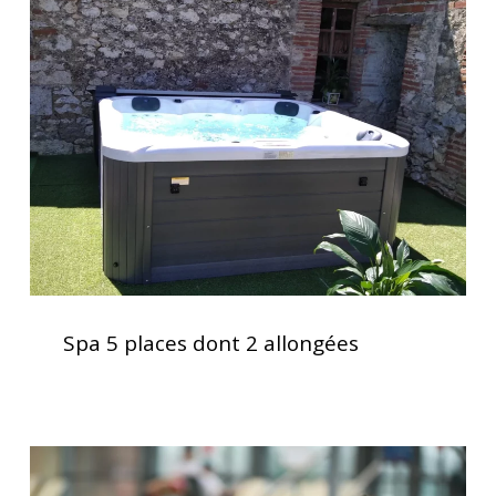
5
places
dont
2
allongées
Spa
5
Spa 5 places dont 2 allongées
places
dont
2
allongées
Le
spa,