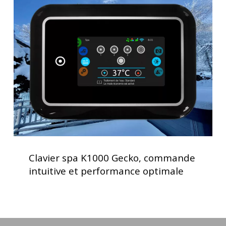
spa
K1000
Gecko,
commande
intuitive
et
performance
optimale
Clavier
spa
Clavier spa K1000 Gecko, commande
K1000
intuitive et performance optimale
Gecko,
commande
intuitive
et