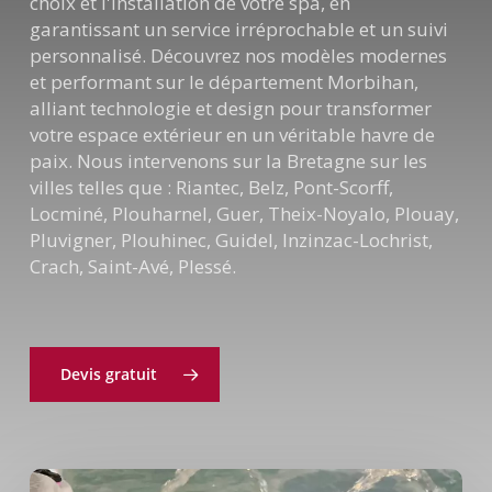
choix et l'installation de votre spa, en
garantissant un service irréprochable et un suivi
personnalisé. Découvrez nos modèles modernes
et performant sur le département Morbihan,
alliant technologie et design pour transformer
votre espace extérieur en un véritable havre de
paix. Nous intervenons sur la Bretagne sur les
villes telles que : Riantec, Belz, Pont-Scorff,
Locminé, Plouharnel, Guer, Theix-Noyalo, Plouay,
Pluvigner, Plouhinec, Guidel, Inzinzac-Lochrist,
Crach, Saint-Avé, Plessé.
Devis gratuit