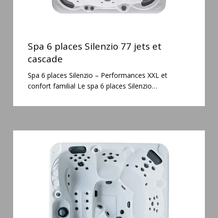
Spa
6
Spa 6 places Silenzio 77 jets et
places
cascade
Silenzio
Spa 6 places Silenzio – Performances XXL et
77
confort familial Le spa 6 places Silenzio…
jets
et
cascade
Spa
5
places
Maguana
64
jets
massage