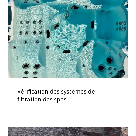
systèmes
de
filtration
des
spas
Vérification
des
Vérification des systèmes de
systèmes
filtration des spas
de
filtration
des
spas
Spa