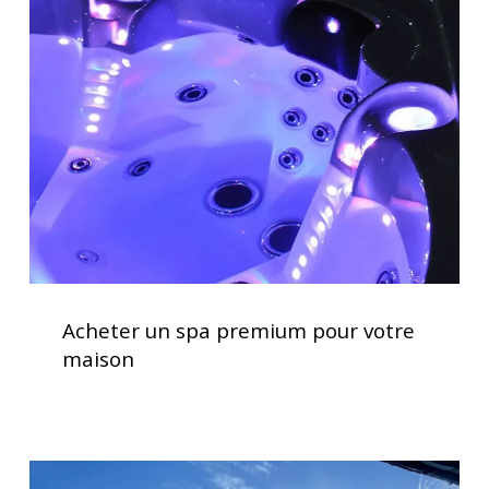
spa
premium
pour
votre
maison
Acheter
un
Acheter un spa premium pour votre
spa
maison
premium
pour
votre
maison
Clavier