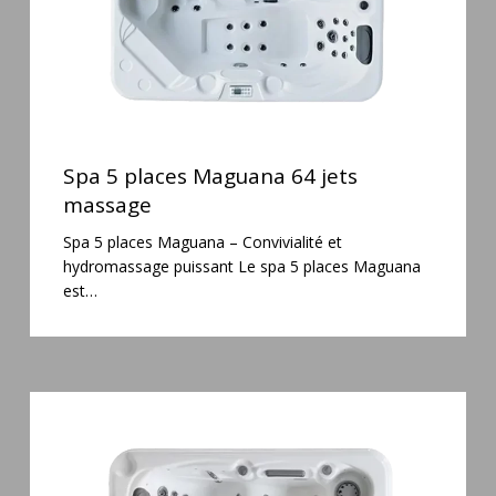
Spa
5
Spa 5 places Maguana 64 jets
places
massage
Maguana
Spa 5 places Maguana – Convivialité et
64
hydromassage puissant Le spa 5 places Maguana
jets
est…
massage
Spa
3
places
Mirana