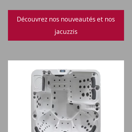
performance
optimale
Découvrez nos nouveautés et nos
jacuzzis
Spa
6
places
Silenzio
77
jets
et
cascade