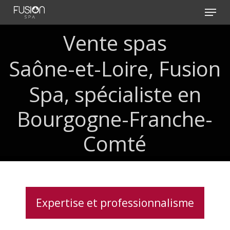
Skip
Menu
to
main
Vente
spas
content
Saône-et-Loire,
Fusion
Spa,
spécialiste
en
Bourgogne-Franche-
Comté
Expertise et professionnalisme