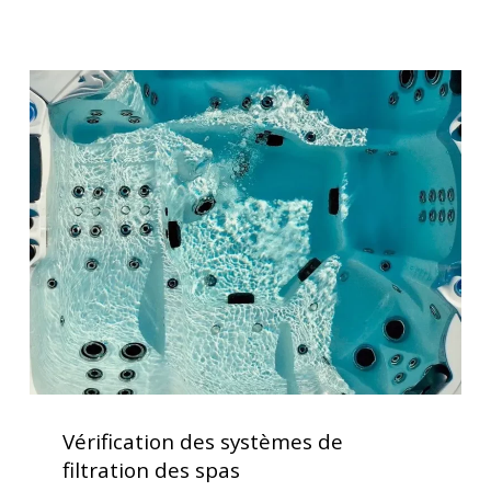
places
Fusion
Spa
Vérification
des
systèmes
de
filtration
des
spas
Vérification
des
Vérification des systèmes de
systèmes
filtration des spas
de