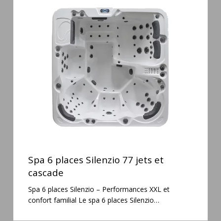
6
places
Silenzio
77
jets
et
cascade
Spa
6
Spa 6 places Silenzio 77 jets et
places
cascade
Silenzio
Spa 6 places Silenzio – Performances XXL et
77
confort familial Le spa 6 places Silenzio…
jets
et