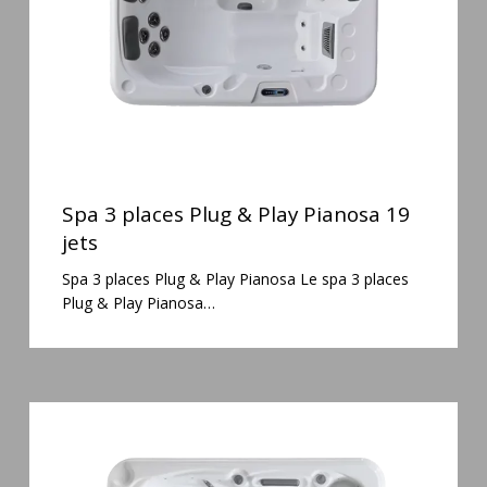
Pianosa
19
jets
Spa
3
Spa 3 places Plug & Play Pianosa 19
places
jets
Plug
Spa 3 places Plug & Play Pianosa Le spa 3 places
&
Plug & Play Pianosa…
Play
Pianosa
19
jets
Spa
3
places