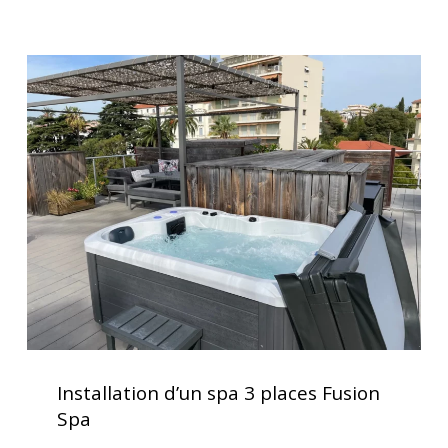
Installation
d’un
spa
3
places
Fusion
Spa
Installation
d’un
Installation d’un spa 3 places Fusion
spa
Spa
3