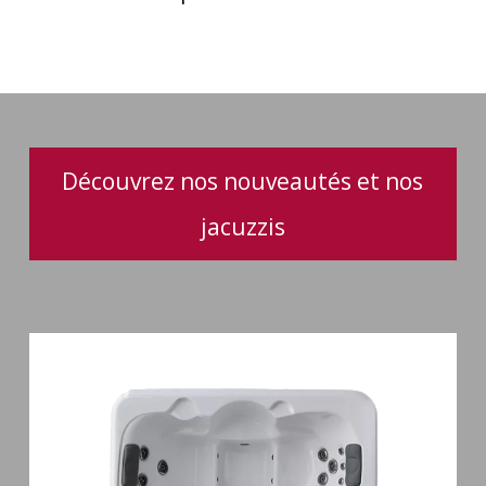
et
aromathérapie
Découvrez nos nouveautés et nos
jacuzzis
Spa
3
places
Plug
&
Play