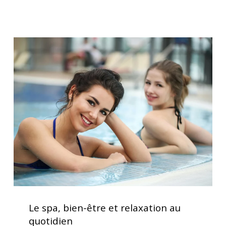
filtration
des
spas
Le
spa,
bien-
être
et
relaxation
au
quotidien
Le
spa,
Le spa, bien-être et relaxation au
bien-
quotidien