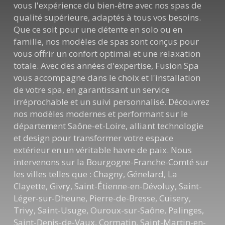
vous l'expérience du bien-être avec nos spas de
qualité supérieure, adaptés à tous vos besoins.
Que ce soit pour une détente en solo ou en
famille, nos modèles de spas sont conçus pour
vous offrir un confort optimal et une relaxation
totale. Avec des années d'expertise, Fusion Spa
vous accompagne dans le choix et l'installation
de votre spa, en garantissant un service
irréprochable et un suivi personnalisé. Découvrez
nos modèles modernes et performant sur le
département Saône-et-Loire, alliant technologie
et design pour transformer votre espace
extérieur en un véritable havre de paix. Nous
intervenons sur la Bourgogne-Franche-Comté sur
les villes telles que : Chagny, Génelard, La
Clayette, Givry, Saint-Étienne-en-Dévoluy, Saint-
Léger-sur-Dheune, Pierre-de-Bresse, Cuisery,
Trivy, Saint-Usuge, Ouroux-sur-Saône, Palinges,
Saint-Denis-de-Vaux, Cormatin, Saint-Martin-en-