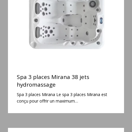
Mirana
38
jets
hydromassage
Spa
3
Spa 3 places Mirana 38 jets
places
hydromassage
Mirana
Spa 3 places Mirana Le spa 3 places Mirana est
38
conçu pour offrir un maximum…
jets
hydromassage
Spa