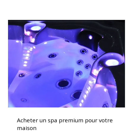
thérapeutiques
Acheter
un
spa
premium
pour
votre
maison
Acheter
un
Acheter un spa premium pour votre
spa
maison
premium