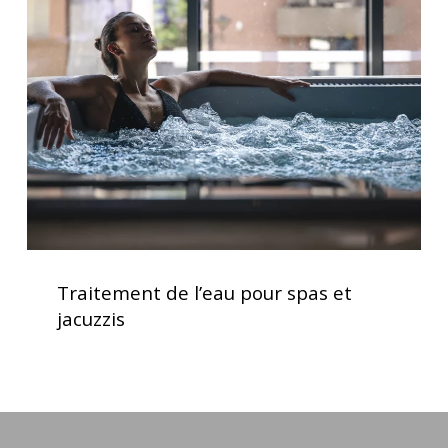
l’eau
pour
spas
et
jacuzzis
Traitement
de
Traitement de l’eau pour spas et
l’eau
jacuzzis
pour
spas
et
jacuzzis