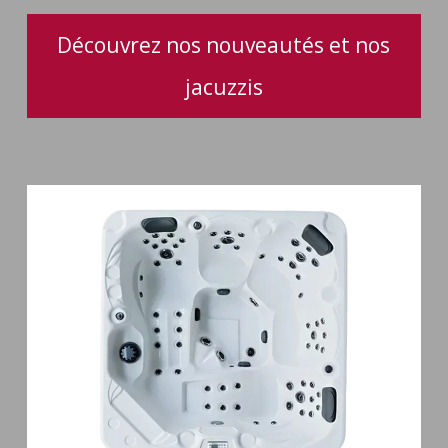
Découvrez nos nouveautés et nos
jacuzzis
Spa
5
places
Maguana
64
jets
massage