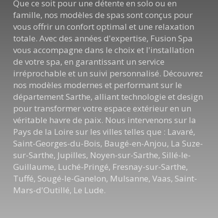
Que ce soit pour une détente en solo ou en
famille, nos modèles de spas sont conçus pour
vous offrir un confort optimal et une relaxation
totale. Avec des années d'expertise, Fusion Spa
vous accompagne dans le choix et l'installation
de votre spa, en garantissant un service
irréprochable et un suivi personnalisé. Découvrez
nos modèles modernes et performant sur le
département Sarthe, alliant technologie et design
pour transformer votre espace extérieur en un
véritable havre de paix. Nous intervenons sur la
Pays de la Loire sur les villes telles que : Lavaré,
Saint-Georges-du-Bois, Baugé-en-Anjou, La Suze-
sur-Sarthe, Jupilles, Noyen-sur-Sarthe, Sillé-le-
Guillaume, Luché-Pringé, Fresnay-sur-Sarthe,
Tuffé, Sougé-le-Ganelon, Mulsanne, Vaas, Saint-
Mars-d'Outillé, Le Lude.