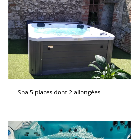
places
dont
2
allongées
Spa
5
Spa 5 places dont 2 allongées
places
dont
2
allongées
Vérification
des