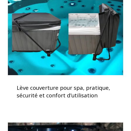
pour
spa,
pratique,
sécurité
et
confort
d’utilisation
Lève
couverture
Lève couverture pour spa, pratique,
pour
sécurité et confort d’utilisation
spa,
pratique,
sécurité
et
Spas
confort