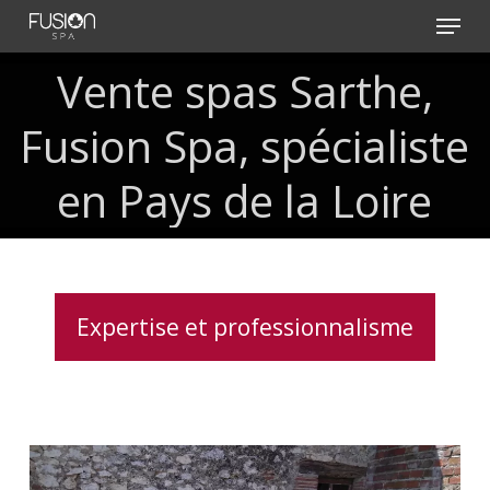
Skip
Menu
to
main
Vente
spas
Sarthe,
content
Fusion
Spa,
spécialiste
en
Pays
de
la
Loire
Expertise et professionnalisme
Spa
5