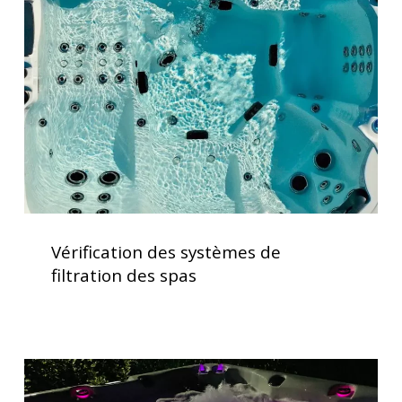
systèmes
de
filtration
des
spas
Vérification
des
Vérification des systèmes de
systèmes
filtration des spas
de
filtration
des
spas
Spas
avec