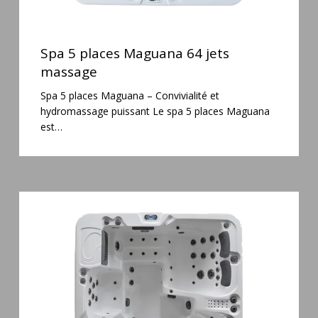
Spa
5
Spa 5 places Maguana 64 jets
places
massage
Maguana
Spa 5 places Maguana – Convivialité et
64
hydromassage puissant Le spa 5 places Maguana
jets
est…
massage
Spa
6
places
Silenzio
77
jets
et