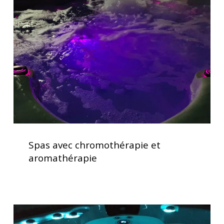
chromothérapie
et
aromathérapie
Spas
avec
Spas avec chromothérapie et
chromothérapie
aromathérapie
et
aromathérapie
Lève
couverture