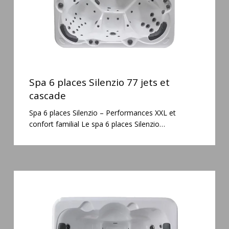
cascade
Spa
6
Spa 6 places Silenzio 77 jets et
places
cascade
Silenzio
Spa 6 places Silenzio – Performances XXL et
77
confort familial Le spa 6 places Silenzio…
jets
et
cascade
Spa
3
places
Plug
&