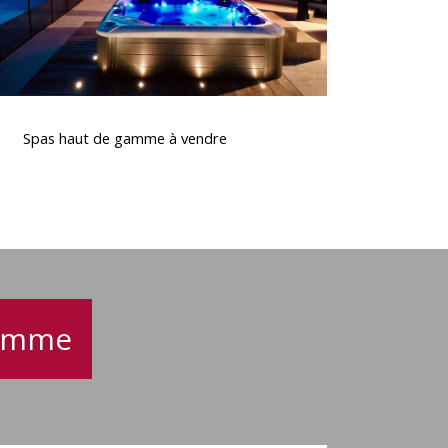
Spas
haut
Spas haut de gamme à vendre
de
gamme
à
vendre
gamme