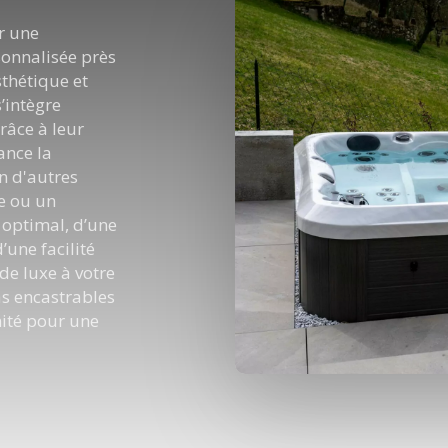
r une
sonnalisée près
thétique et
’intègre
râce à leur
ance la
en d'autres
le ou un
 optimal, d’une
une facilité
 de luxe à votre
s encastrables
nité pour une