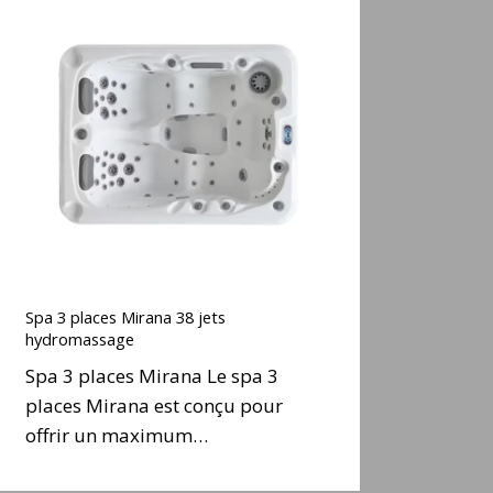
Spa
3
places
Mirana
38
ets
hydromassage
Spa
3
Spa 3 places Mirana 38 jets
places
hydromassage
Mirana
Spa 3 places Mirana Le spa 3
38
places Mirana est conçu pour
ets
offrir un maximum…
hydromassage