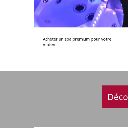
Acheter
un
Acheter un spa premium pour votre
spa
maison
premium
pour
votre
maison
Déco