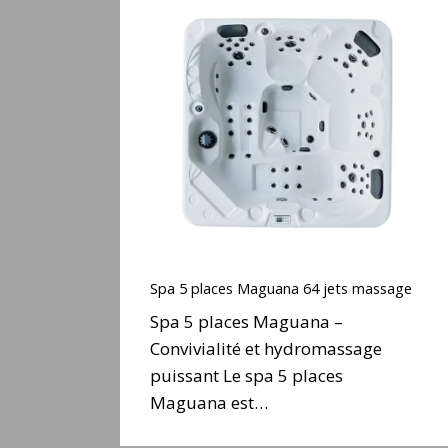
Spa
5
places
Maguana
64
jets
massage
Spa
5
Spa 5 places Maguana 64 jets massage
places
Spa 5 places Maguana –
Maguana
Convivialité et hydromassage
64
puissant Le spa 5 places
jets
massage
Maguana est…