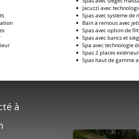
Spas avec sièges massa
Jacuzzi avec technolog
ts
Spas avec système de 
ation
Bain à remous avec jet
es
Spas avec option de fil
r
Spas avec bancs et sièg
rieur
Spa avec technologie de
Spas 2 places extérieu
Spas haut de gamme av
cté à
n