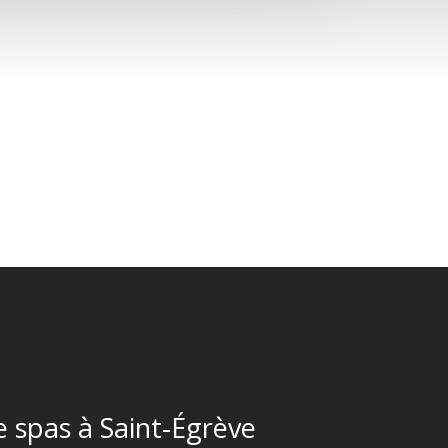
 spas à Saint-Égrève