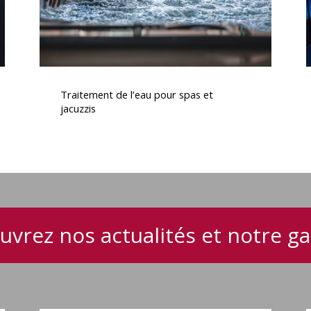
Traitement
de
Traitement de l’eau pour spas et
l’eau
jacuzzis
pour
spas
et
jacuzzis
uvrez nos actualités et notre 