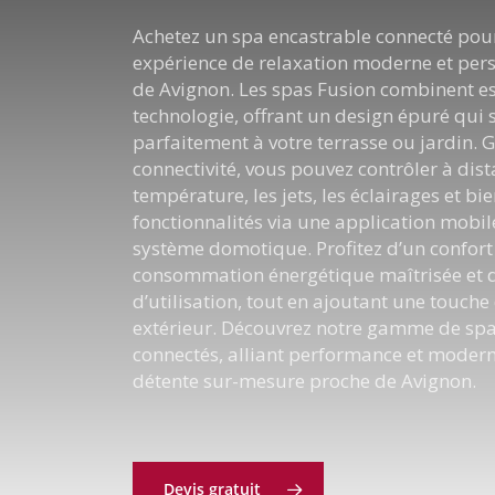
Achetez un spa encastrable connecté pou
expérience de relaxation moderne et per
de Avignon. Les spas Fusion combinent es
technologie, offrant un design épuré qui s
parfaitement à votre terrasse ou jardin. G
connectivité, vous pouvez contrôler à dist
température, les jets, les éclairages et bi
fonctionnalités via une application mobi
système domotique. Profitez d’un confort
consommation énergétique maîtrisée et d’
d’utilisation, tout en ajoutant une touche
extérieur. Découvrez notre gamme de spa
connectés, alliant performance et moder
détente sur-mesure proche de Avignon.
Devis gratuit