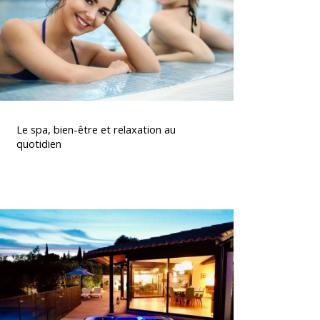
relaxation
au
quotidien
Le
spa,
Le spa, bien-être et relaxation au
bien-
quotidien
tre
t
relaxation
au
Spas
quotidien
haut
de
gamme
à
vendre