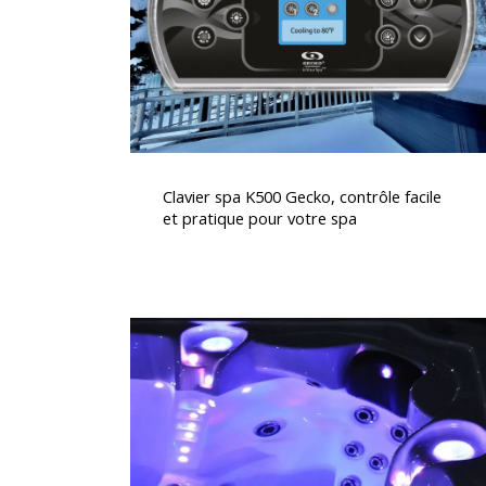
facile
et
pratique
pour
votre
spa
Clavier
spa
Clavier spa K500 Gecko, contrôle facile
K500
et pratique pour votre spa
Gecko,
contrôle
facile
et
Acheter
pratique
un
pour
spa
votre
premium
spa
pour
votre
maison