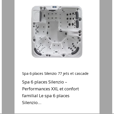
Spa
6
places
Silenzio
77
jets
j
et
cascade
Spa
6
Spa 6 places Silenzio 77 jets et cascade
places
Spa 6 places Silenzio –
Silenzio
Performances XXL et confort
77
familial Le spa 6 places
jets
j
et
Silenzio…
cascade