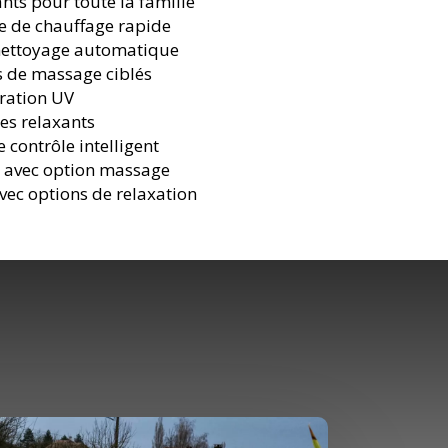
nts pour toute la famille
ie de chauffage rapide
nettoyage automatique
s de massage ciblés
tration UV
es relaxants
 contrôle intelligent
r avec option massage
ec options de relaxation