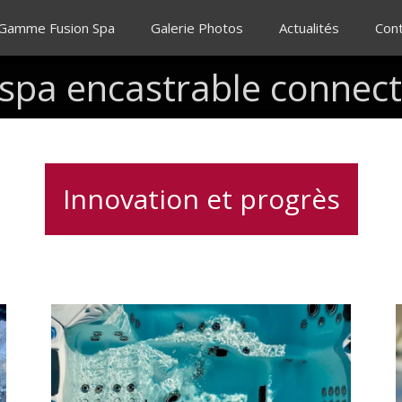
 Gamme Fusion Spa
Galerie Photos
Actualités
Con
spa
encastrable
connec
Innovation et progrès
Vérification
des
systèmes
de
ê
filtration
e