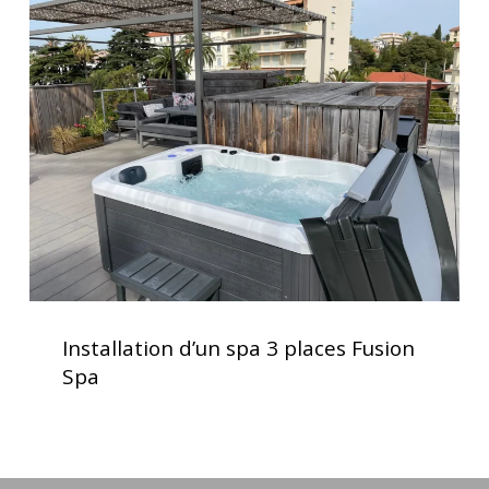
d’un
optimale
spa
3
places
Fusion
Spa
Installation
d’un
Installation d’un spa 3 places Fusion
spa
Spa
3
places
Fusion
Spa