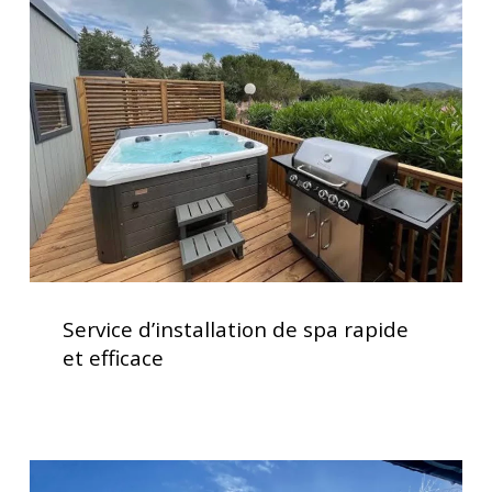
de
spa
rapide
et
efficace
Service
d’installation
Service d’installation de spa rapide
de
et efficace
spa
rapide
et
efficace
Clavier