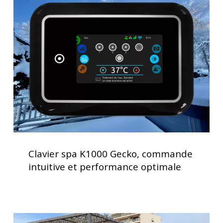
spa
K1000
Gecko,
commande
intuitive
et
performance
optimale
Clavier
spa
Clavier spa K1000 Gecko, commande
K1000
intuitive et performance optimale
Gecko,
commande
intuitive
et
Installation
performance