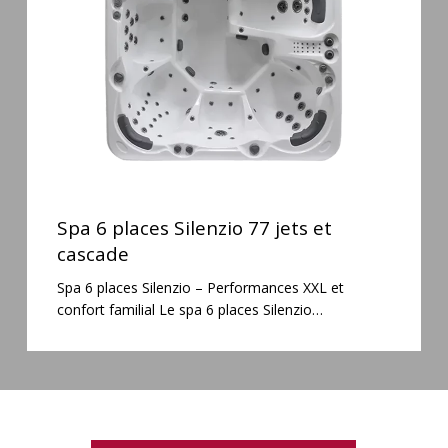
jets
et
cascade
Spa
6
Spa 6 places Silenzio 77 jets et
places
cascade
Silenzio
Spa 6 places Silenzio – Performances XXL et
77
confort familial Le spa 6 places Silenzio…
jets
et
cascade