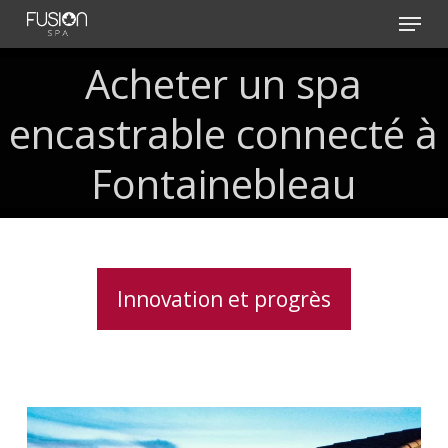
Skip
Menu
to
main
Acheter
un
spa
content
encastrable
connecté
à
Fontainebleau
Innovation et progrès
Spas
haut