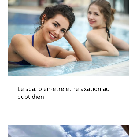
bien-
être
et
relaxation
au
quotidien
Le
spa,
Le spa, bien-être et relaxation au
bien-
quotidien
être
et
relaxation
au
Service
quotidien
d’installation