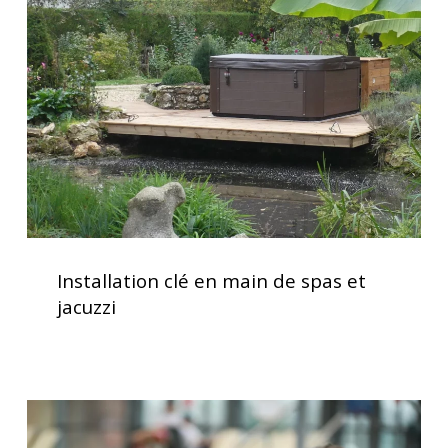
en
main
de
spas
et
jacuzzi
Installation
clé
Installation clé en main de spas et
en
jacuzzi
main
de
spas
et
Le
jacuzzi
spa,