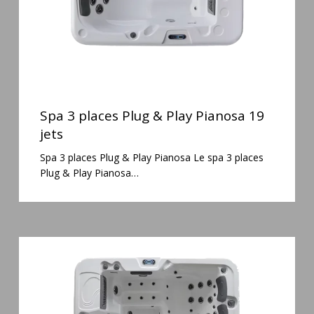
19
jets
Spa
3
Spa 3 places Plug & Play Pianosa 19
places
jets
Plug
Spa 3 places Plug & Play Pianosa Le spa 3 places
&
Plug & Play Pianosa…
Play
Pianosa
19
jets
Spa
6
places
Silenzio
77