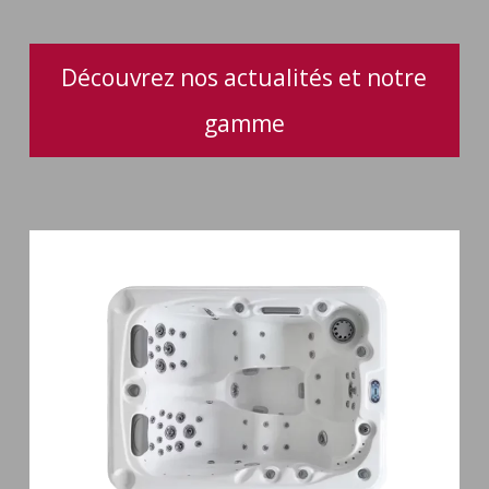
Découvrez nos actualités et notre
gamme
Spa
3
places
Mirana
38
jets
hydromassage