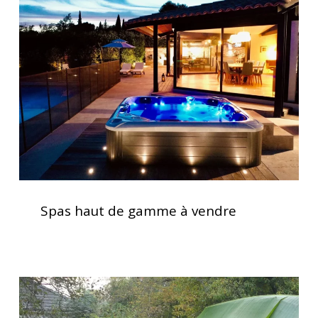
de
gamme
à
vendre
Spas
haut
Spas haut de gamme à vendre
de
gamme
à
vendre
Installation
clé