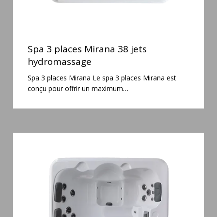
Spa
3
Spa 3 places Mirana 38 jets
places
hydromassage
Mirana
Spa 3 places Mirana Le spa 3 places Mirana est
38
conçu pour offrir un maximum…
jets
hydromassage
Spa
3
places
Plug
&
Play
Pianosa