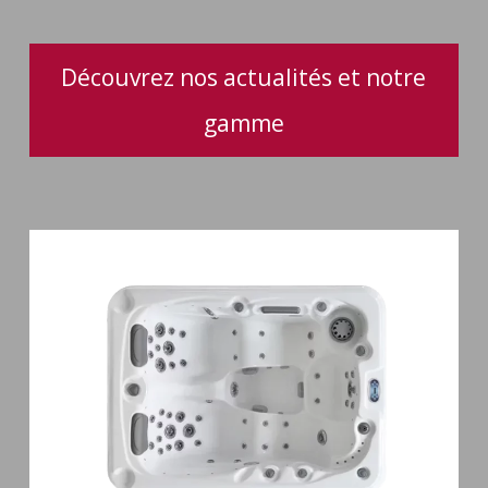
Découvrez nos actualités et notre
gamme
Spa
3
places
Mirana
38
jets
hydromassage