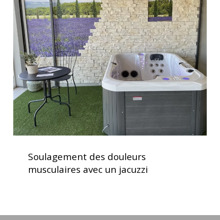
des
d’utilisation
douleurs
musculaires
avec
un
jacuzzi
Soulagement
des
Soulagement des douleurs
douleurs
musculaires avec un jacuzzi
musculaires
avec
un
jacuzzi