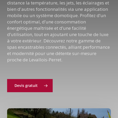
distance la température, les jets, les éclairages et
bien d'autres fonctionnalités via une application
mobile ou un système domotique. Profitez d’un
confort optimal, d’une consommation
énergétique maîtrisée et d’une facilité
d’utilisation, tout en ajoutant une touche de luxe
à votre extérieur. Découvrez notre gamme de
spas encastrables connectés, alliant performance
et modernité pour une détente sur-mesure
proche de Levallois-Perret.
Devis gratuit