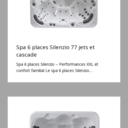
cascade
Spa
6
Spa 6 places Silenzio 77 jets et
places
cascade
Silenzio
Spa 6 places Silenzio – Performances XXL et
77
confort familial Le spa 6 places Silenzio…
jets
et
cascade
Spa
3
places
Plug
&