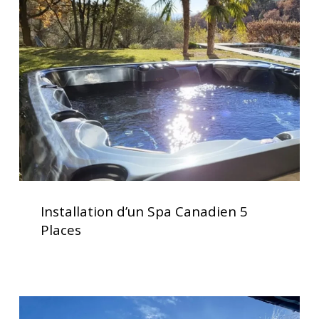
Spa
Canadien
5
Places
Installation
d’un
Installation d’un Spa Canadien 5
Spa
Places
Canadien
5
Places
Clavier