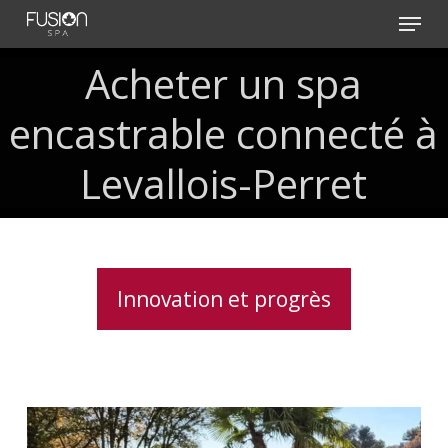
Skip
Menu
to
main
Acheter
un
spa
content
encastrable
connecté
à
Levallois-Perret
Innovation et progrès
Installation
d’un