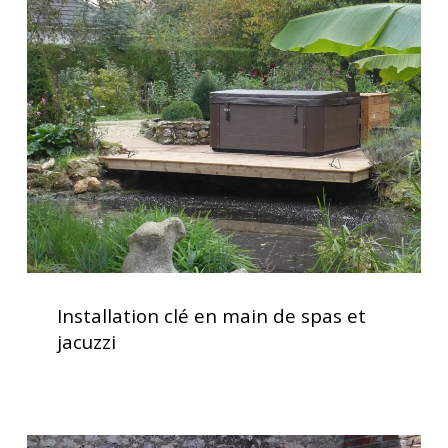
clé
optimale
en
main
de
spas
et
jacuzzi
Installation
clé
Installation clé en main de spas et
en
jacuzzi
main
de
spas
et
Spa