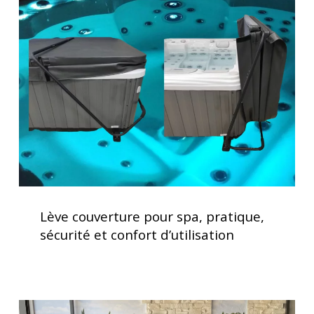
couverture
pour
spa,
pratique,
sécurité
et
confort
d’utilisation
Lève
couverture
Lève couverture pour spa, pratique,
pour
sécurité et confort d’utilisation
spa,
pratique,
sécurité
et
Soulagement
confort