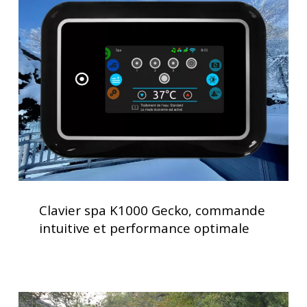
spa
K1000
Gecko,
commande
intuitive
et
performance
optimale
Clavier
spa
Clavier spa K1000 Gecko, commande
K1000
intuitive et performance optimale
Gecko,
commande
intuitive
et
Installation
performance