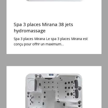
Spa
3
Spa 3 places Mirana 38 jets
places
hydromassage
Mirana
Spa 3 places Mirana Le spa 3 places Mirana est
38
conçu pour offrir un maximum…
jets
hydromassage
Spa
6
places
Silenzio
77
jets
et