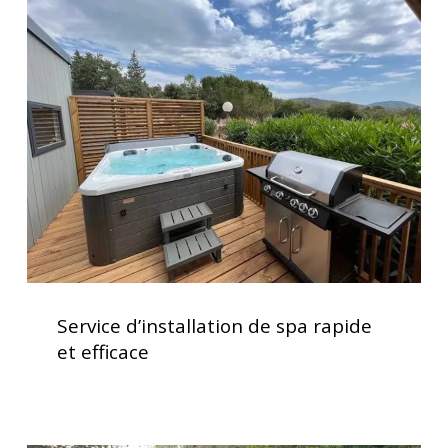
d’installation
de
spa
rapide
et
efficace
Service
d’installation
Service d’installation de spa rapide
de
et efficace
spa
rapide
et
efficace