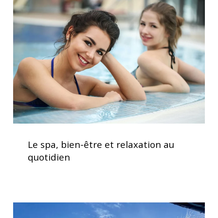
bien-
être
et
relaxation
au
quotidien
Le
spa,
Le spa, bien-être et relaxation au
bien-
quotidien
être
et
relaxation
au
Clavier
quotidien