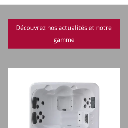
jacuzzis
Découvrez nos actualités et notre
gamme
Spa
3
places
Plug
&
Play
Pianosa
19
jets