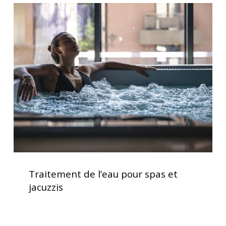
Traitement
jacuzzi
de
l’eau
pour
spas
et
jacuzzis
Traitement
de
Traitement de l’eau pour spas et
l’eau
jacuzzis
pour
spas
et