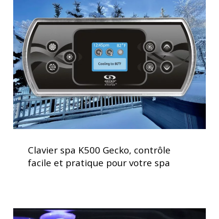
spa
K500
Gecko,
contrôle
facile
et
pratique
pour
votre
spa
Clavier
spa
Clavier spa K500 Gecko, contrôle
K500
facile et pratique pour votre spa
Gecko,
contrôle
facile
et
Acheter
pratique