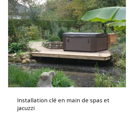
Installation
clé
en
main
de
spas
et
jacuzzi
Installation
clé
Installation clé en main de spas et
en
jacuzzi
main
de
spas
et