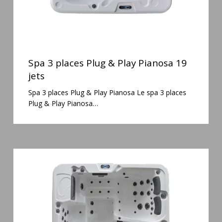
Spa
3
Spa 3 places Plug & Play Pianosa 19
places
jets
Plug
Spa 3 places Plug & Play Pianosa Le spa 3 places
&
Plug & Play Pianosa…
Play
Pianosa
19
jets
Spa
6
places
Silenzio
77
jets