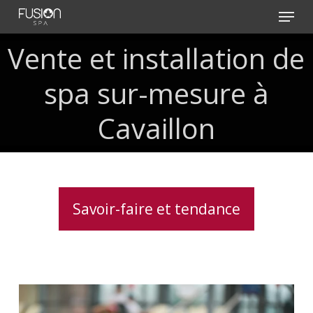
Skip
Menu
to
main
Vente
et
installation
de
content
spa
sur-mesure
à
Cavaillon
Savoir-faire et tendance
Le
spa,