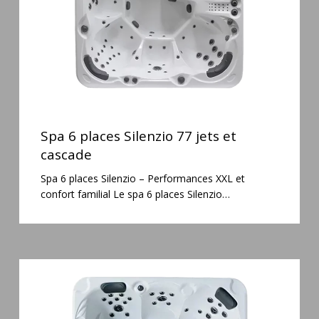
et
cascade
Spa
6
Spa 6 places Silenzio 77 jets et
places
cascade
Silenzio
Spa 6 places Silenzio – Performances XXL et
77
confort familial Le spa 6 places Silenzio…
jets
et
cascade
Spa
5
places
Maguana