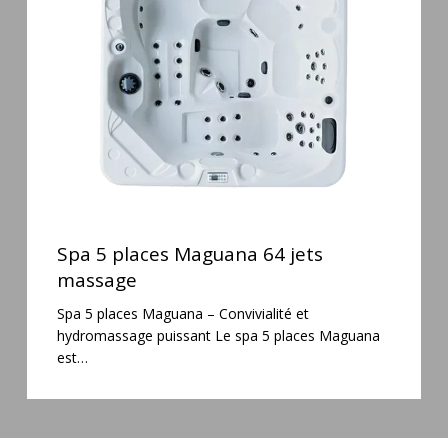
64
jets
massage
Spa
5
Spa 5 places Maguana 64 jets
places
massage
Maguana
Spa 5 places Maguana – Convivialité et
64
hydromassage puissant Le spa 5 places Maguana
jets
est…
massage