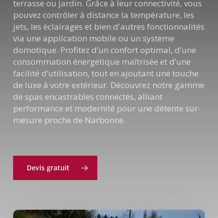
terrasse ou jardin. Grâce à leur connectivité, vous
pouvez contrôler à distance la température, les
jets, les éclairages et bien d'autres fonctionnalités
via une application mobile ou un système
domotique. Profitez d’un confort optimal, d’une
consommation énergétique maîtrisée et d’une
facilité d’utilisation, tout en ajoutant une touche
de luxe à votre extérieur. Découvrez notre gamme
de spas encastrables connectés, alliant
performance et modernité pour une détente sur-
mesure proche de Narbonne.
Devis gratuit