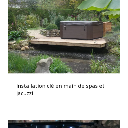
en
main
de
spas
et
jacuzzi
Installation
clé
Installation clé en main de spas et
en
jacuzzi
main
de
spas
et
Spas
jacuzzi