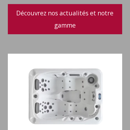
optimale
Découvrez nos actualités et notre
gamme
Spa
3
places
Mirana
38
jets
hydromassage