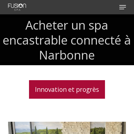
Skip
Menu
to
main
Acheter
un
spa
content
encastrable
connecté
à
Narbonne
Innovation et progrès
Soulagement
des