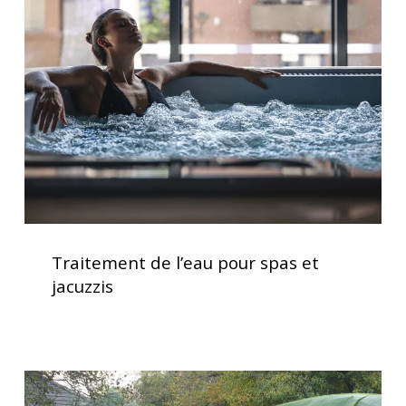
l’eau
pour
spas
et
jacuzzis
Traitement
de
Traitement de l’eau pour spas et
l’eau
jacuzzis
pour
spas
et
jacuzzis
Installation
clé