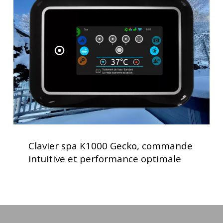
K1000
Gecko,
commande
intuitive
et
performance
optimale
Clavier
spa
Clavier spa K1000 Gecko, commande
K1000
intuitive et performance optimale
Gecko,
commande
intuitive
et
performance