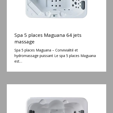
Spa
5
Spa 5 places Maguana 64 jets
places
massage
Maguana
Spa 5 places Maguana – Convivialité et
64
hydromassage puissant Le spa 5 places Maguana
jets
est…
massage
Spa
3
places
Plug
&