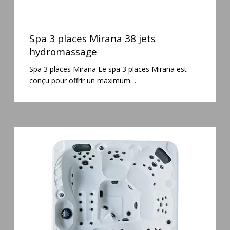
Spa
3
Spa 3 places Mirana 38 jets
places
hydromassage
Mirana
Spa 3 places Mirana Le spa 3 places Mirana est
38
conçu pour offrir un maximum…
jets
hydromassage
Spa
5
places
Maguana
64
jets
massage