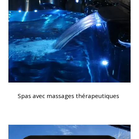
avec
massages
thérapeutiques
Spas
avec
Spas avec massages thérapeutiques
massages
thérapeutiques
Clavier
spa