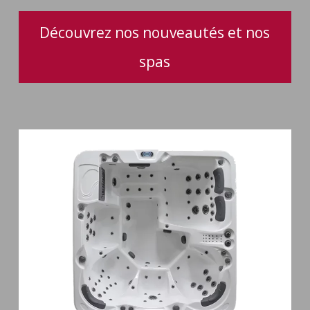
Découvrez nos nouveautés et nos
spas
Spa
6
places
Silenzio
77
jets
et
cascade