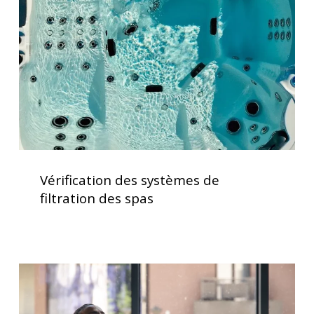
de
filtration
des
spas
Vérification
des
Vérification des systèmes de
systèmes
filtration des spas
de
filtration
des
spas
Traitement
de
l’eau