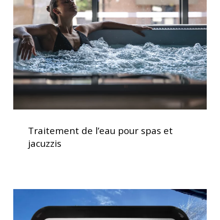
pour
spas
et
jacuzzis
Traitement
de
Traitement de l’eau pour spas et
l’eau
jacuzzis
pour
spas
et
jacuzzis
Clavier
spa
K1000