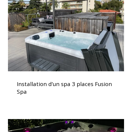
spa
3
places
Fusion
Spa
Installation
d’un
Installation d’un spa 3 places Fusion
spa
Spa
3
places
Fusion
Spa
Spas
avec