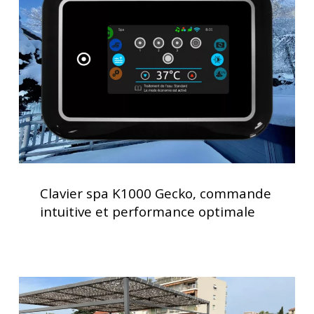
Gecko,
commande
intuitive
et
performance
optimale
Clavier
spa
Clavier spa K1000 Gecko, commande
K1000
intuitive et performance optimale
Gecko,
commande
intuitive
et
Installation
performance
d’un
optimale