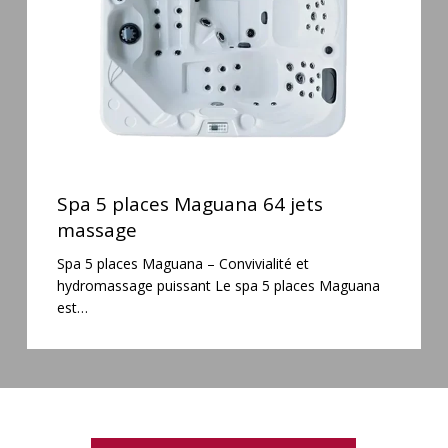
massage
Spa
5
Spa 5 places Maguana 64 jets
places
massage
Maguana
Spa 5 places Maguana – Convivialité et
64
hydromassage puissant Le spa 5 places Maguana
jets
est…
massage