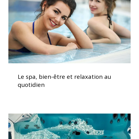
et
relaxation
au
quotidien
Le
spa,
Le spa, bien-être et relaxation au
bien-
quotidien
être
et
relaxation
au
Vérification
quotidien
des
systèmes