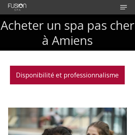
Skip
Menu
to
main
Acheter
un
spa
pas
cher
content
à
Amiens
Disponibilité et professionnalisme
Le
spa,
bien-
être