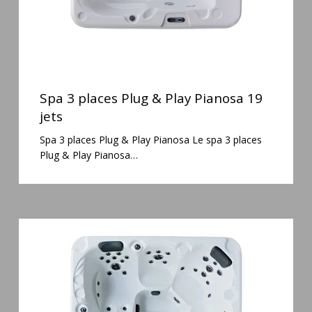
jets
Spa
3
Spa 3 places Plug & Play Pianosa 19
places
jets
Plug
Spa 3 places Plug & Play Pianosa Le spa 3 places
&
Plug & Play Pianosa…
Play
Pianosa
19
jets
Spa
5
places
Maguana
64
jets