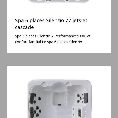
Spa
6
Spa 6 places Silenzio 77 jets et
places
cascade
Silenzio
Spa 6 places Silenzio – Performances XXL et
77
confort familial Le spa 6 places Silenzio…
jets
et
cascade
Spa
3
places
Plug
&
Play
Pianosa
19