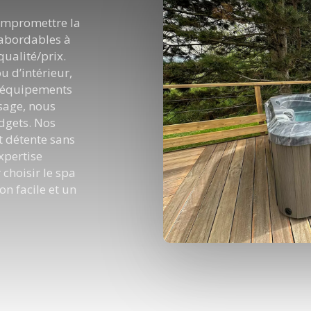
compromettre la
 abordables à
qualité/prix.
u d’intérieur,
s équipements
sage, nous
dgets. Nos
t détente sans
xpertise
 choisir le spa
on facile et un