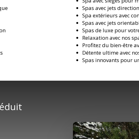
Spa avec sièges pour 
ique
Spas avec jets directio
Spa extérieurs avec co
Spas avec jets orienta
ion
Spas de luxe pour vot
Relaxation avec nos sp
Profitez du bien-être a
ts
Détente ultime avec no
Spas innovants pour un
réduit