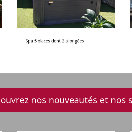
Spa
5
Spa 5 places dont 2 allongées
places
l
dont
2
allongées
e
j
ouvrez nos nouveautés et nos 