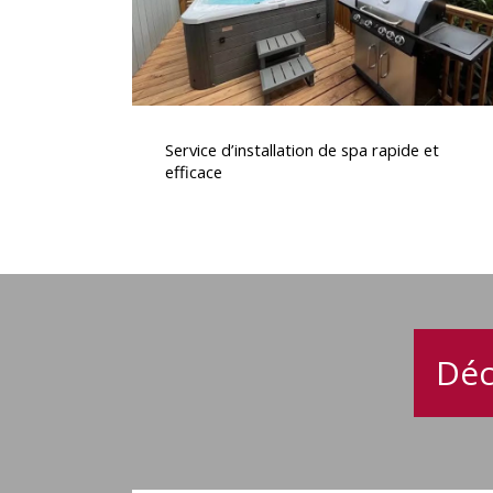
Service
d’installation
Service d’installation de spa rapide et
de
efficace
spa
rapide
et
efficace
Déc