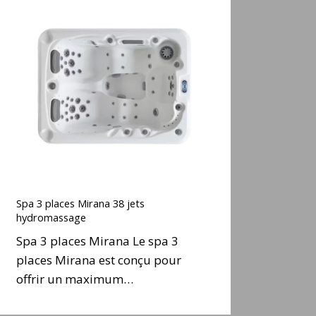
Spa
3
places
Mirana
38
ets
hydromassage
Spa
3
Spa 3 places Mirana 38 jets
places
hydromassage
Mirana
Spa 3 places Mirana Le spa 3
38
places Mirana est conçu pour
ets
offrir un maximum…
hydromassage