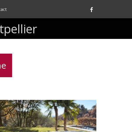
Facebook
tact
pellier
me
nstallation
d’un
Spa
Canadien
5