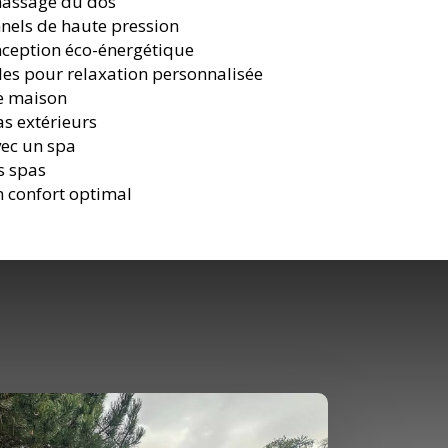
massage du dos
nnels de haute pression
nception éco-énergétique
bles pour relaxation personnalisée
re maison
as extérieurs
vec un spa
s spas
 confort optimal