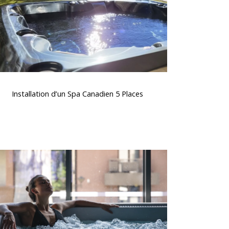
Places
nstallation
d’un
Installation d’un Spa Canadien 5 Places
Spa
Canadien
5
Places
Traitement
de
’eau
pour
spas
t
acuzzis