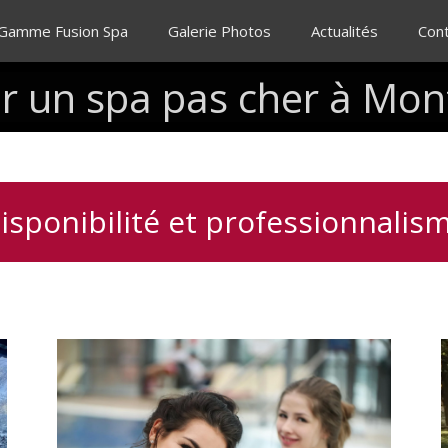
 Gamme Fusion Spa
Galerie Photos
Actualités
Con
r
un
spa
pas
cher
à
Mont
isponibilité et professionnalis
Le
I
spa,
bien-
être
et