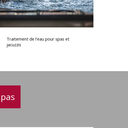
Traitement
de
Traitement de l’eau pour spas et
’eau
jacuzzis
pour
spas
t
acuzzis
spas