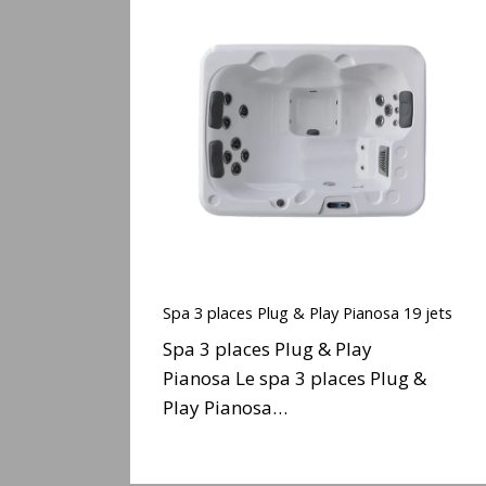
Spa
3
places
Plug
&
Play
Pianosa
19
jets
Spa
3
Spa 3 places Plug & Play Pianosa 19 jets
places
Spa 3 places Plug & Play
Plug
Pianosa Le spa 3 places Plug &
&
Play Pianosa…
Play
Pianosa
19