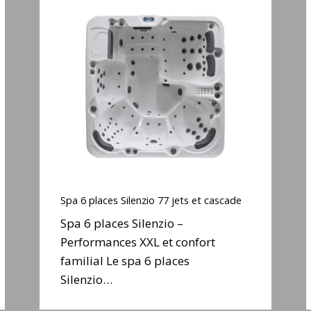
Spa
6
places
Silenzio
77
jets
j
et
cascade
Spa
6
Spa 6 places Silenzio 77 jets et cascade
places
Spa 6 places Silenzio –
Silenzio
Performances XXL et confort
77
familial Le spa 6 places
jets
j
et
Silenzio…
cascade