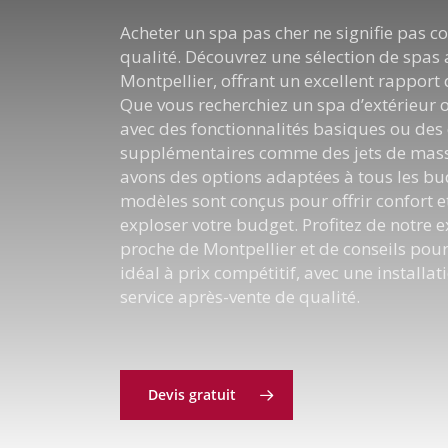
Acheter un spa pas cher ne signifie pas 
qualité. Découvrez une sélection de spas
Montpellier, offrant un excellent rapport 
Que vous recherchiez un spa d’extérieur o
avec des fonctionnalités basiques ou de
supplémentaires comme des jets de mas
avons des options adaptées à tous les bu
modèles sont conçus pour offrir confort e
exploser votre budget. Profitez de notre e
proche de Montpellier et de conseils pour
idéal à prix compétitif, avec une installati
service après-vente de qualité.
Devis gratuit