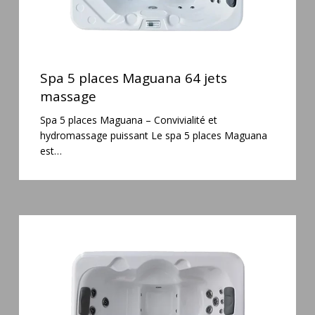
Spa
5
Spa 5 places Maguana 64 jets
places
massage
Maguana
Spa 5 places Maguana – Convivialité et
64
hydromassage puissant Le spa 5 places Maguana
jets
est…
massage
Spa
3
places
Plug
&
Play