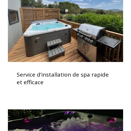
rapide
et
efficace
Service
d’installation
Service d’installation de spa rapide
de
et efficace
spa
rapide
et
efficace
Spas
avec
chromothérapie