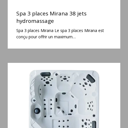
Spa
3
Spa 3 places Mirana 38 jets
places
hydromassage
Mirana
Spa 3 places Mirana Le spa 3 places Mirana est
38
conçu pour offrir un maximum…
jets
hydromassage
Spa
5
places
Maguana
64
jets
massage