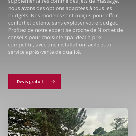
supplémentaires comme des jets de massage,
nous avons des options adaptées à tous les
budgets. Nos modèles sont conçus pour offrir
confort et détente sans exploser votre budget.
Profitez de notre expertise proche de Niort et de
conseils pour choisir le spa idéal à prix
compétitif, avec une installation facile et un
service après-vente de qualité.
Devis gratuit