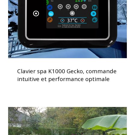
commande
intuitive
et
performance
optimale
Clavier
spa
Clavier spa K1000 Gecko, commande
K1000
intuitive et performance optimale
Gecko,
commande
intuitive
et
Installation
performance
clé
optimale
en
main