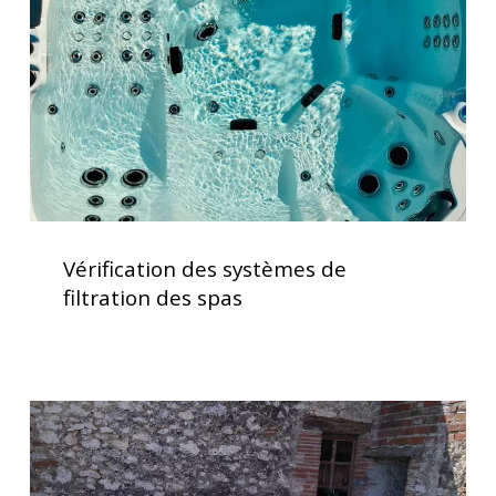
filtration
des
spas
Vérification
des
Vérification des systèmes de
systèmes
filtration des spas
de
filtration
des
spas
Spa
5
places
dont