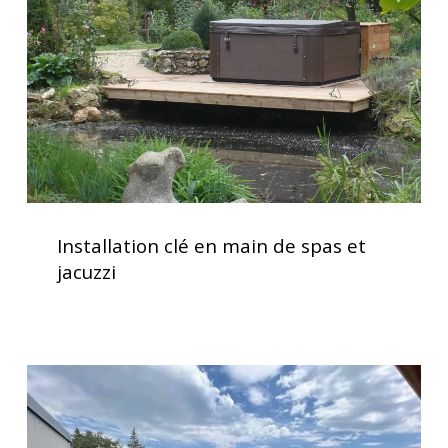
de
spas
et
jacuzzi
Installation
clé
Installation clé en main de spas et
en
jacuzzi
main
de
spas
et
Service
jacuzzi
d’installation
de
spa