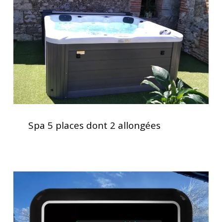
2
allongées
Spa
5
Spa 5 places dont 2 allongées
places
dont
2
allongées
Clavier
spa
K1000
Gecko,