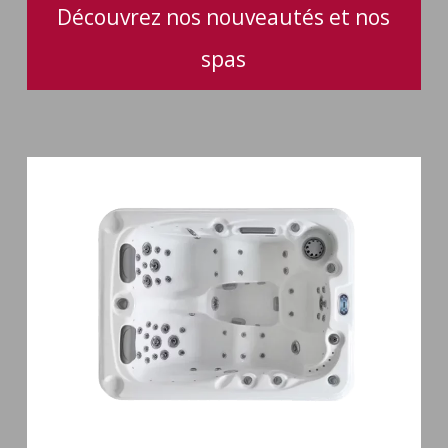
Découvrez nos nouveautés et nos
spas
Spa
3
places
Mirana
38
jets
hydromassage