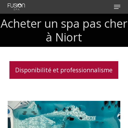
Skip
Menu
to
main
Acheter un spa pas cher
content
à Niort
Disponibilité et professionnalisme
Vérification
des
systèmes
de