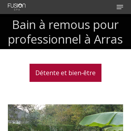
Skip
Menu
to
main
Bain
à
remous
pour
content
professionnel
à
Arras
Détente et bien-être
Installation
clé
en
main