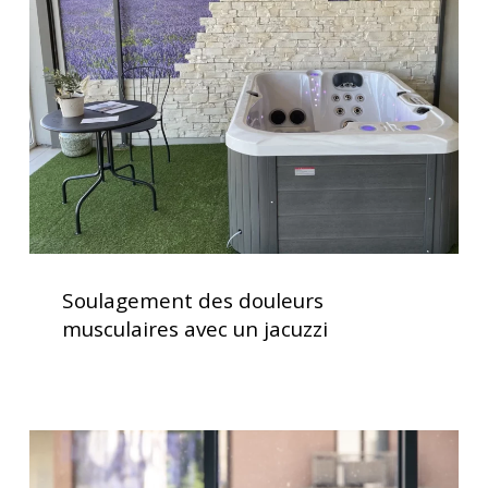
musculaires
avec
un
jacuzzi
Soulagement
des
Soulagement des douleurs
douleurs
musculaires avec un jacuzzi
musculaires
avec
un
jacuzzi
Traitement
de