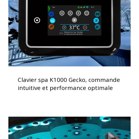
Gecko,
commande
intuitive
et
performance
optimale
Clavier
spa
Clavier spa K1000 Gecko, commande
K1000
intuitive et performance optimale
Gecko,
commande
intuitive
et
Lève
performance
couverture
optimale
pour