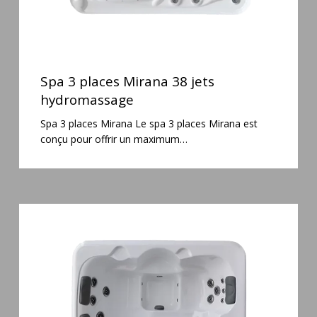
Spa
3
Spa 3 places Mirana 38 jets
places
hydromassage
Mirana
Spa 3 places Mirana Le spa 3 places Mirana est
38
conçu pour offrir un maximum…
jets
hydromassage
Spa
3
places
Plug
&
Play
Pianosa