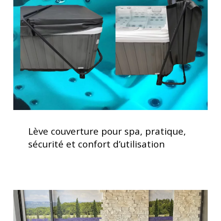
spa,
pratique,
sécurité
et
confort
d’utilisation
Lève
couverture
Lève couverture pour spa, pratique,
pour
sécurité et confort d’utilisation
spa,
pratique,
sécurité
et
Soulagement
confort
des
d’utilisation
douleurs