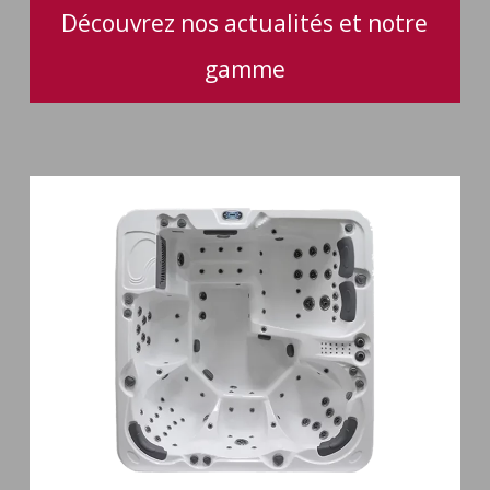
Découvrez nos actualités et notre
gamme
Spa
6
places
Silenzio
77
jets
et
cascade