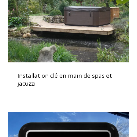
de
spas
et
jacuzzi
Installation
clé
Installation clé en main de spas et
en
jacuzzi
main
de
spas
et
Clavier
jacuzzi
spa
K1000