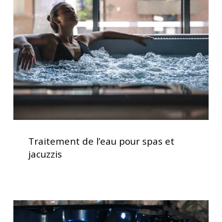
l’eau
pour
spas
et
jacuzzis
Traitement
de
Traitement de l’eau pour spas et
l’eau
jacuzzis
pour
spas
et
jacuzzis
Spas
avec