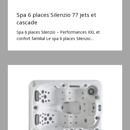
Spa
6
Spa 6 places Silenzio 77 jets et
places
cascade
Silenzio
Spa 6 places Silenzio – Performances XXL et
77
confort familial Le spa 6 places Silenzio…
jets
et
cascade
Spa
3
places
Mirana
38
jets
hydromassage