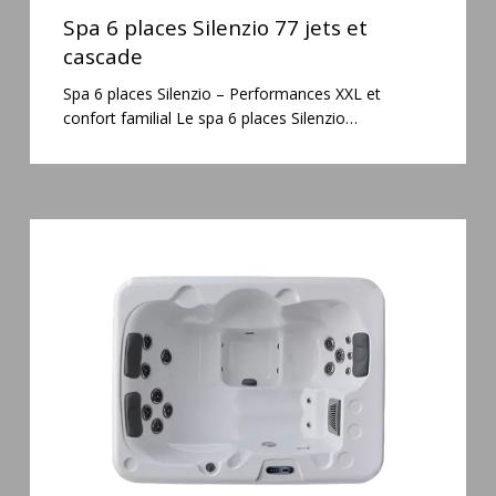
6
Spa 6 places Silenzio 77 jets et
places
cascade
Silenzio
Spa 6 places Silenzio – Performances XXL et
77
confort familial Le spa 6 places Silenzio…
jets
et
cascade
Spa
3
places
Plug
&
Play
Pianosa
19
jets