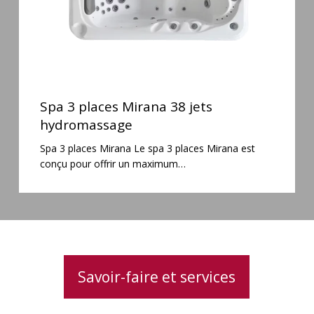
Spa
3
Spa 3 places Mirana 38 jets
places
hydromassage
Mirana
Spa 3 places Mirana Le spa 3 places Mirana est
38
conçu pour offrir un maximum…
jets
hydromassage
Savoir-faire et services