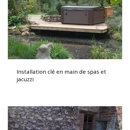
de
spas
et
jacuzzi
Installation
clé
Installation clé en main de spas et
en
jacuzzi
main
de
spas
et
Spa
jacuzzi
5
places