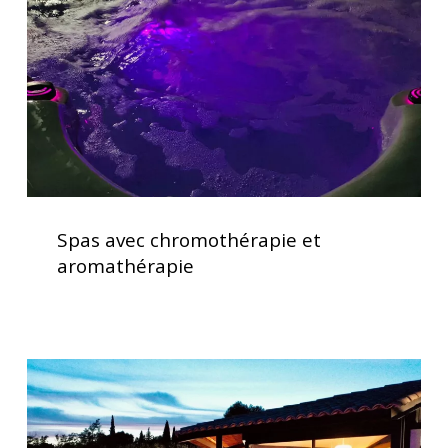
aromathérapie
Spas
avec
Spas avec chromothérapie et
chromothérapie
aromathérapie
et
aromathérapie
Spas
haut
de
gamme