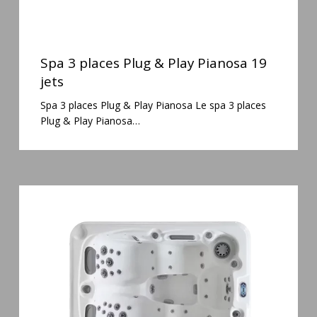
Spa
3
Spa 3 places Plug & Play Pianosa 19
places
jets
Plug
Spa 3 places Plug & Play Pianosa Le spa 3 places
&
Plug & Play Pianosa…
Play
Pianosa
19
jets
Spa
3
places
Mirana
38
jets
hydromassage