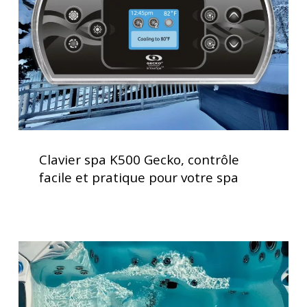
contrôle
facile
et
pratique
pour
votre
spa
Clavier
spa
Clavier spa K500 Gecko, contrôle
K500
facile et pratique pour votre spa
Gecko,
contrôle
facile
et
Vérification
pratique
des
pour
systèmes
votre
de
spa