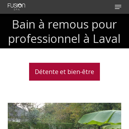
Skip
Menu
to
main
Bain
à
remous
pour
content
professionnel
à
Laval
Détente et bien-être
Installation
clé
en
main