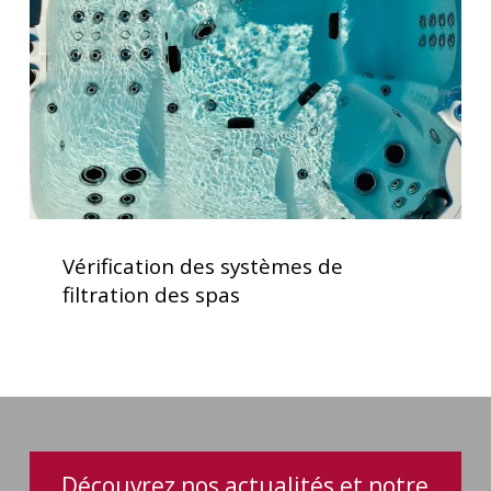
filtration
des
spas
Vérification
des
Vérification des systèmes de
systèmes
filtration des spas
de
filtration
des
spas
Découvrez nos actualités et notre