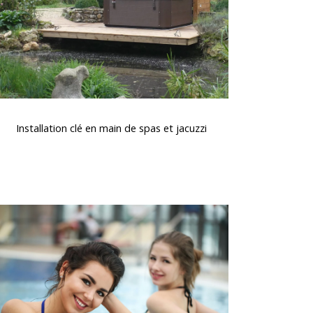
spas
t
acuzzi
nstallation
lé
Installation clé en main de spas et jacuzzi
en
main
de
spas
t
Le
acuzzi
spa,
bien-
tre
t
relaxation
au