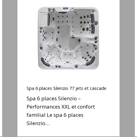
Spa
6
places
Silenzio
77
jets
j
et
cascade
Spa
6
Spa 6 places Silenzio 77 jets et cascade
places
Spa 6 places Silenzio –
Silenzio
Performances XXL et confort
77
familial Le spa 6 places
jets
j
et
Silenzio…
cascade