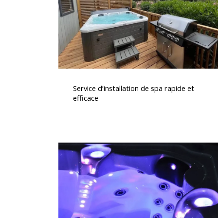
et
efficace
Service
d’installation
Service d’installation de spa rapide et
de
efficace
spa
rapide
et
efficace
Acheter
un
spa
premium
pour
votre
maison