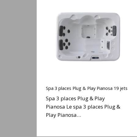
Spa
3
places
Plug
&
Play
Pianosa
19
jets
Spa
3
Spa 3 places Plug & Play Pianosa 19 jets
places
Spa 3 places Plug & Play
Plug
Pianosa Le spa 3 places Plug &
&
Play Pianosa…
Play
Pianosa
19