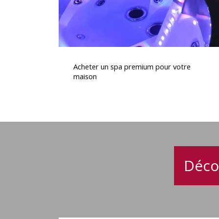
Acheter
un
Acheter un spa premium pour votre
spa
maison
premium
pour
votre
maison
Déco