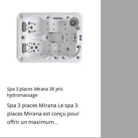
Spa
3
places
Mirana
38
ets
hydromassage
Spa
3
Spa 3 places Mirana 38 jets
places
hydromassage
Mirana
Spa 3 places Mirana Le spa 3
38
places Mirana est conçu pour
ets
offrir un maximum…
hydromassage