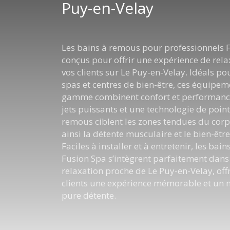
Puy-en-Velay
Les bains à remous pour professionnels 
conçus pour offrir une expérience de rela
vos clients sur Le Puy-en-Velay. Idéals pou
spas et centres de bien-être, ces équipe
gamme combinent confort et performance
jets puissants et une technologie de point
remous ciblent les zones tendues du corp
ainsi la détente musculaire et le bien-être
Faciles à installer et à entretenir, les bai
Fusion Spa s’intègrent parfaitement dans
relaxation proche de Le Puy-en-Velay, off
clients une expérience mémorable et un
pure détente.