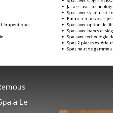
Spas avec sièges massa
Jacuzzi avec technolog
Spas avec système de 
Bain à remous avec jet
 thérapeutiques
Spas avec option de fil
Spas avec bancs et sièg
ie
Spa avec technologie de
Spas 2 places extérieu
Spas haut de gamme av
 Remous
Spa à Le