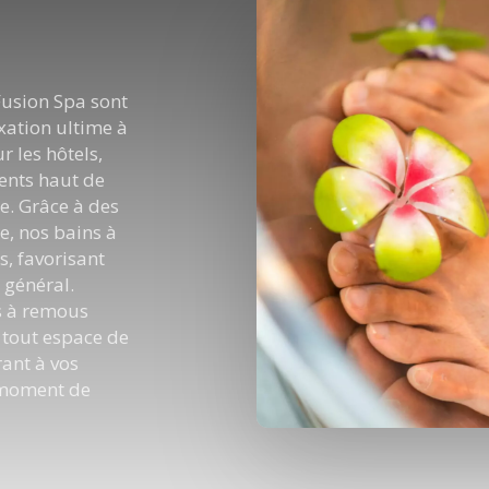
Fusion Spa sont
xation ultime à
r les hôtels,
ments haut de
. Grâce à des
e, nos bains à
s, favorisant
 général.
ns à remous
 tout espace de
rant à vos
 moment de