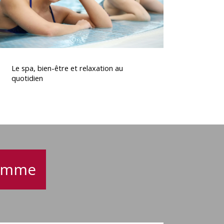
quotidien
Le
spa,
Le spa, bien-être et relaxation au
bien-
quotidien
tre
t
relaxation
au
quotidien
gamme