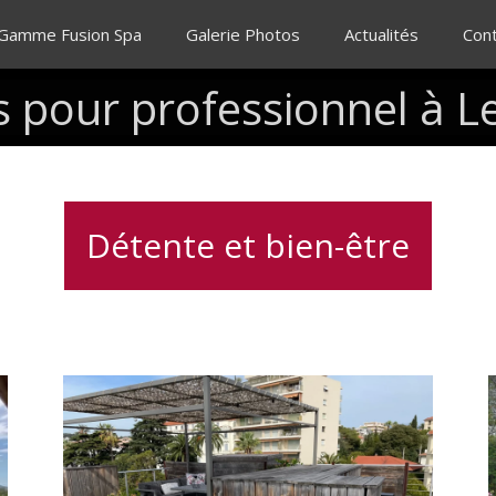
 Gamme Fusion Spa
Galerie Photos
Actualités
Con
s
pour
professionnel
à
L
Détente et bien-être
Installation
I
d’un
c
spa
3
places