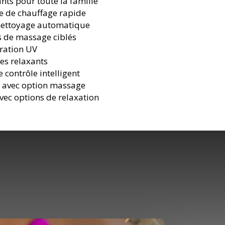
nts pour toute la famille
ie de chauffage rapide
nettoyage automatique
s de massage ciblés
tration UV
es relaxants
 contrôle intelligent
r avec option massage
ec options de relaxation