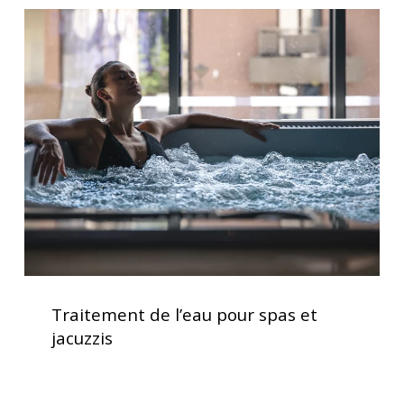
maison
Traitement
de
l’eau
pour
spas
et
jacuzzis
Traitement
de
Traitement de l’eau pour spas et
l’eau
jacuzzis
pour
spas
et