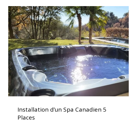
jacuzzis
Installation
d’un
Spa
Canadien
5
Places
Installation
d’un
Installation d’un Spa Canadien 5
Spa
Places
Canadien
5
Places