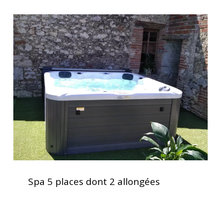
Spa
5
places
dont
2
allongées
Spa
5
Spa 5 places dont 2 allongées
places
dont
2