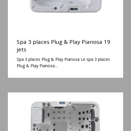
jets
Spa
3
Spa 3 places Plug & Play Pianosa 19
places
jets
Plug
Spa 3 places Plug & Play Pianosa Le spa 3 places
&
Plug & Play Pianosa…
Play
Pianosa
19
jets
Spa
6
places
Silenzio
77
jets