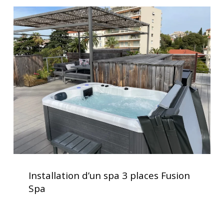
allongées
Installation
d’un
spa
3
places
Fusion
Spa
Installation
d’un
Installation d’un spa 3 places Fusion
spa
Spa
3
places
Fusion