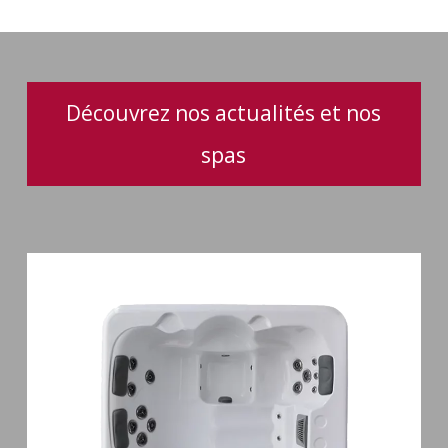
facile
et
pratique
pour
votre
Découvrez nos actualités et nos
spa
spas
Spa
3
places
Plug
&
Play
Pianosa
19