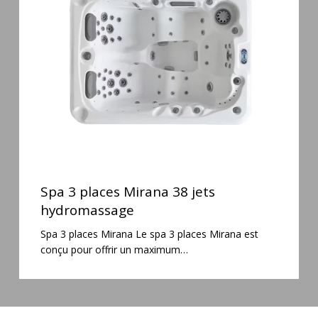
Mirana
38
jets
hydromassage
Spa
3
Spa 3 places Mirana 38 jets
places
hydromassage
Mirana
Spa 3 places Mirana Le spa 3 places Mirana est
38
conçu pour offrir un maximum…
jets
hydromassage