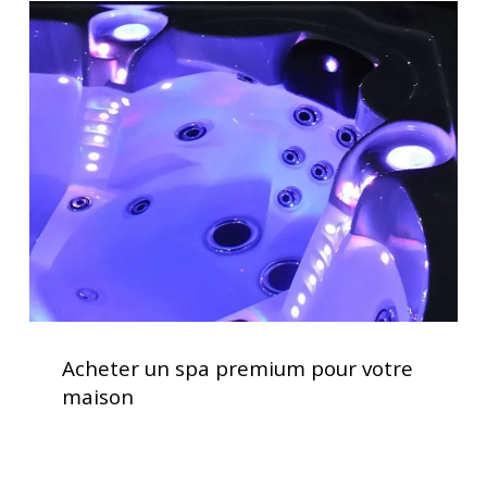
Acheter
un
spa
premium
pour
votre
maison
Acheter
un
Acheter un spa premium pour votre
spa
maison
premium
pour
votre