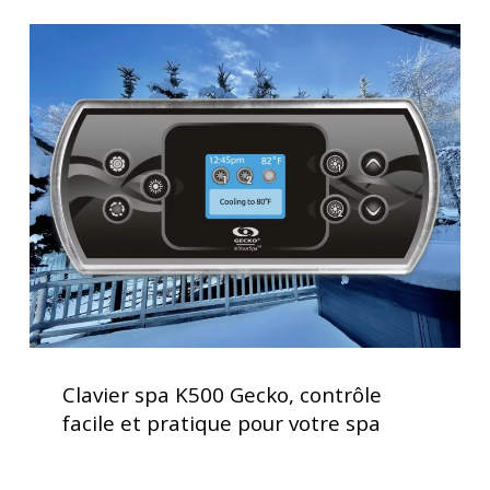
Spa
Clavier
spa
K500
Gecko,
contrôle
facile
et
pratique
pour
votre
spa
Clavier
spa
Clavier spa K500 Gecko, contrôle
K500
facile et pratique pour votre spa
Gecko,
contrôle