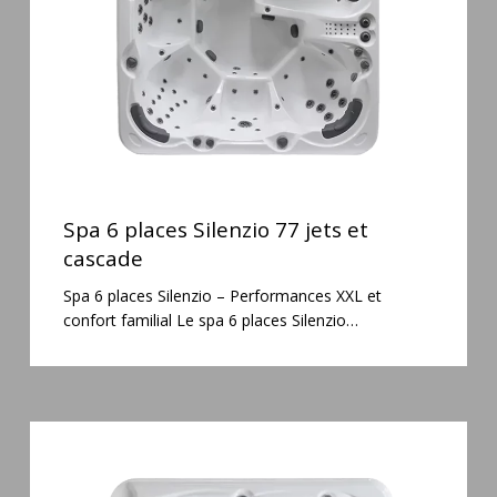
et
cascade
Spa
6
Spa 6 places Silenzio 77 jets et
places
cascade
Silenzio
Spa 6 places Silenzio – Performances XXL et
77
confort familial Le spa 6 places Silenzio…
jets
et
cascade
Spa
3
places