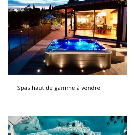
de
gamme
à
vendre
Spas
haut
Spas haut de gamme à vendre
de
gamme
à
vendre
Vérification
des
systèmes