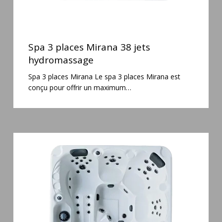
Spa
3
Spa 3 places Mirana 38 jets
places
hydromassage
Mirana
Spa 3 places Mirana Le spa 3 places Mirana est
38
conçu pour offrir un maximum…
jets
hydromassage
Spa
5
places
Maguana
64
jets
massage