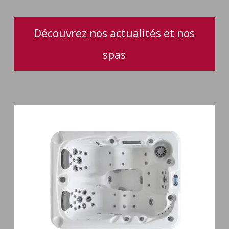
Découvrez nos actualités et nos
spas
Spa
3
places
Mirana
38
jets
hydromassage