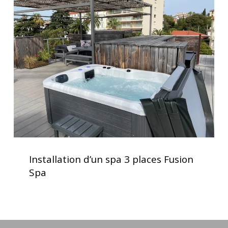
d’un
optimale
spa
3
places
Fusion
Spa
Installation
d’un
Installation d’un spa 3 places Fusion
spa
Spa
3
places
Fusion
Spa