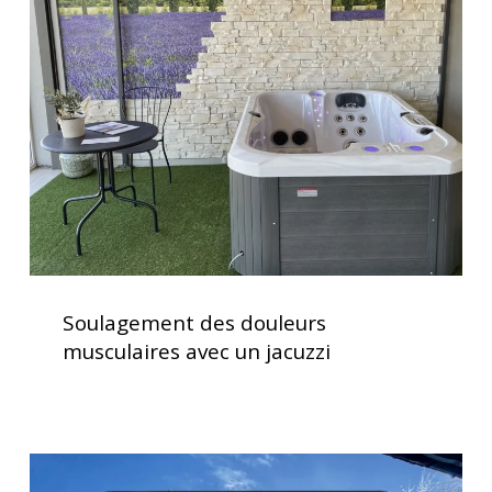
douleurs
musculaires
avec
un
jacuzzi
Soulagement
des
Soulagement des douleurs
douleurs
musculaires avec un jacuzzi
musculaires
avec
un
jacuzzi
Clavier
spa