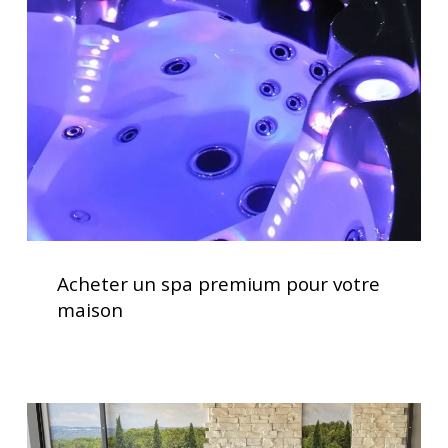
spa
premium
pour
votre
maison
Acheter
un
Acheter un spa premium pour votre
spa
maison
premium
pour
votre
maison
Soulagement
des