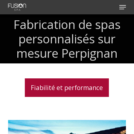
Skip
Menu
to
main
Fabrication de spas
content
personnalisés sur
mesure Perpignan
Fiabilité et performance
Spas
haut