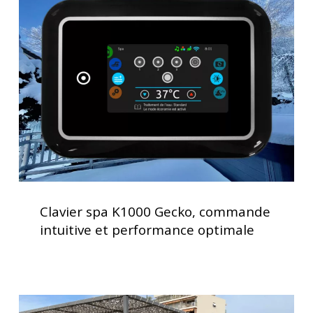
K1000
Gecko,
commande
intuitive
et
performance
optimale
Clavier
spa
Clavier spa K1000 Gecko, commande
K1000
intuitive et performance optimale
Gecko,
commande
intuitive
et
Installation
performance