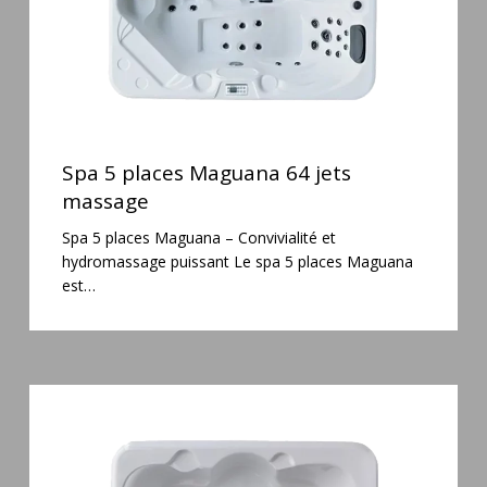
Spa
5
Spa 5 places Maguana 64 jets
places
massage
Maguana
Spa 5 places Maguana – Convivialité et
64
hydromassage puissant Le spa 5 places Maguana
jets
est…
massage
Spa
3
places
Plug