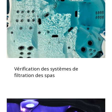
de
filtration
des
spas
Vérification
des
Vérification des systèmes de
systèmes
filtration des spas
de
filtration
des
spas
Acheter
un