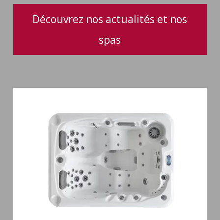
Découvrez nos actualités et nos
spas
Spa
3
places
Mirana
38
jets
hydromassage