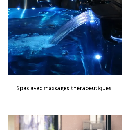
massages
thérapeutiques
Spas
avec
Spas avec massages thérapeutiques
massages
thérapeutiques
Traitement
de