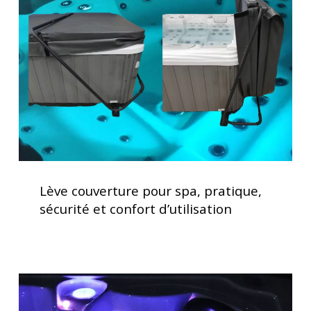
spa,
pratique,
sécurité
et
confort
d’utilisation
Lève
couverture
Lève couverture pour spa, pratique,
pour
sécurité et confort d’utilisation
spa,
pratique,
sécurité
et
Acheter
confort
un
d’utilisation