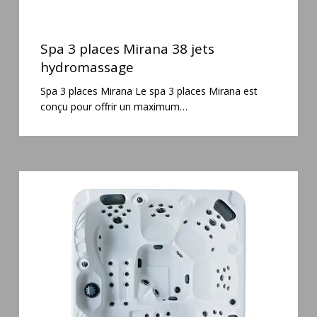
Spa
3
Spa 3 places Mirana 38 jets
places
hydromassage
Mirana
Spa 3 places Mirana Le spa 3 places Mirana est
38
conçu pour offrir un maximum…
jets
hydromassage
Spa
5
places
Maguana
64
jets
massage