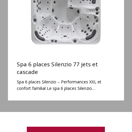
jets
et
cascade
Spa
6
Spa 6 places Silenzio 77 jets et
places
cascade
Silenzio
Spa 6 places Silenzio – Performances XXL et
77
confort familial Le spa 6 places Silenzio…
jets
et
cascade