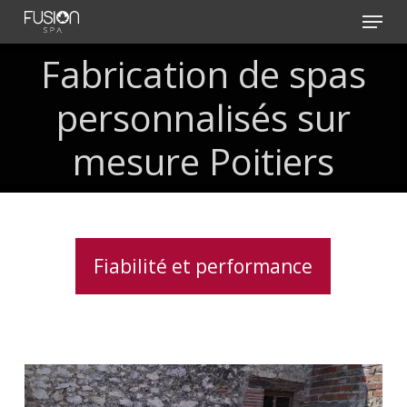
Skip
Menu
to
main
Fabrication de spas
content
personnalisés sur
mesure Poitiers
Fiabilité et performance
Spa
5