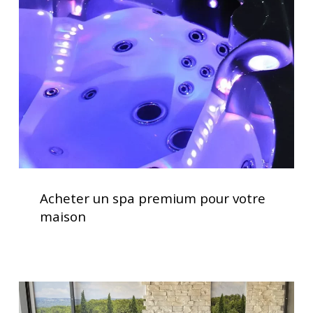
spa
premium
pour
votre
maison
Acheter
un
Acheter un spa premium pour votre
spa
maison
premium
pour
votre
maison
Soulagement
des