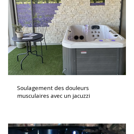
douleurs
musculaires
avec
un
jacuzzi
Soulagement
des
Soulagement des douleurs
douleurs
musculaires avec un jacuzzi
musculaires
avec
un
jacuzzi
Spas
avec