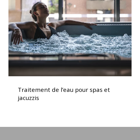
l’eau
pour
spas
et
jacuzzis
Traitement
de
Traitement de l’eau pour spas et
l’eau
jacuzzis
pour
spas
et
jacuzzis