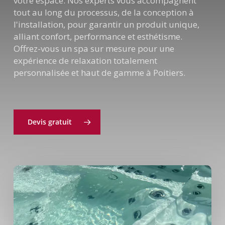
votre espace. Nos experts vous accompagnent
tout au long du processus, de la conception à
l'installation, pour garantir un produit unique,
alliant confort, performance et esthétisme.
Offrez-vous un spa sur mesure pour une
expérience de relaxation totalement
personnalisée et haut de gamme à Poitiers.
Devis gratuit