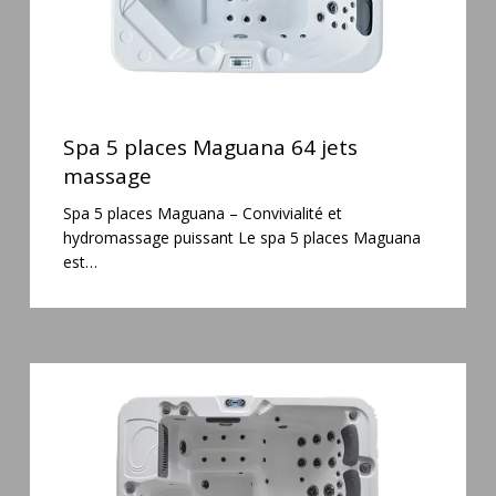
Spa
5
Spa 5 places Maguana 64 jets
places
massage
Maguana
Spa 5 places Maguana – Convivialité et
64
hydromassage puissant Le spa 5 places Maguana
jets
est…
massage
Spa
6
places
Silenzio
77