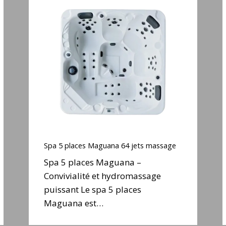
Spa
5
places
Maguana
64
jets
j
massage
Spa
5
Spa 5 places Maguana 64 jets massage
places
Spa 5 places Maguana –
Maguana
Convivialité et hydromassage
64
puissant Le spa 5 places
jets
j
massage
Maguana est…