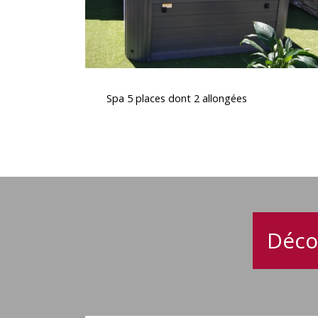
Spa
5
Spa 5 places dont 2 allongées
places
dont
2
allongées
Déco