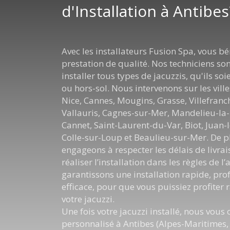
d'Installation à Antibes
Avec les installateurs Fusion Spa, vous bé
prestation de qualité. Nos techniciens so
installer tous types de jacuzzis, qu'ils so
ou hors-sol. Nous intervenons sur les ville
Nice, Cannes, Mougins, Grasse, Villefran
Vallauris, Cagnes-sur-Mer, Mandelieu-la
Cannet, Saint-Laurent-du-Var, Biot, Juan-l
Colle-sur-Loup et Beaulieu-sur-Mer. De p
engageons à respecter les délais de livrai
réaliser l’installation dans les règles de l
garantissons une installation rapide, prof
efficace, pour que vous puissiez profiter
votre jacuzzi.
Une fois votre jacuzzi installé, nous vous 
personnalisé à Antibes (Alpes-Maritimes, 