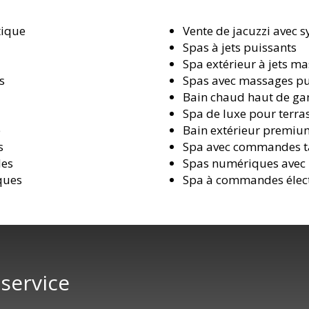
tique
Vente de jacuzzi avec 
Spas à jets puissants
s
Spa extérieur à jets m
s
Spas avec massages pu
Bain chaud haut de ga
Spa de luxe pour terra
e
Bain extérieur premiu
s
Spa avec commandes ta
les
Spas numériques avec i
ques
Spa à commandes élec
 service