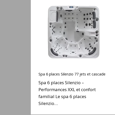
Spa
6
places
Silenzio
77
jets
et
cascade
Spa
6
Spa 6 places Silenzio 77 jets et cascade
places
Spa 6 places Silenzio –
Silenzio
Performances XXL et confort
77
familial Le spa 6 places
jets
et
Silenzio…
cascade