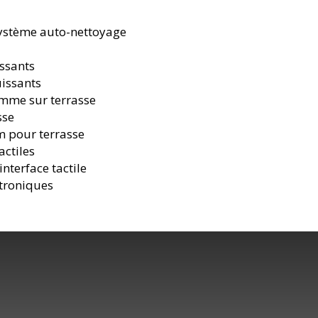
système auto-nettoyage
assants
issants
mme sur terrasse
sse
m pour terrasse
ctiles
nterface tactile
troniques