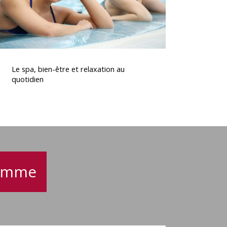
quotidien
Le
spa,
Le spa, bien-être et relaxation au
bien-
quotidien
tre
t
relaxation
au
quotidien
gamme