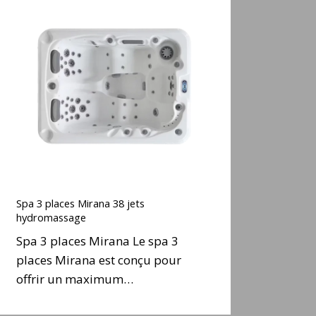
Spa
3
places
Mirana
38
ets
hydromassage
Spa
3
Spa 3 places Mirana 38 jets
places
hydromassage
Mirana
Spa 3 places Mirana Le spa 3
38
places Mirana est conçu pour
ets
offrir un maximum…
hydromassage