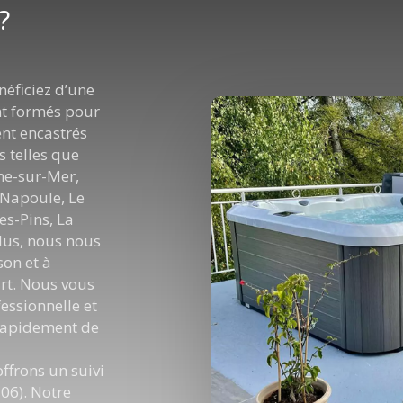
?
néficiez d’une
nt formés pour
ient encastrés
s telles que
che-sur-Mer,
-Napoule, Le
es-Pins, La
lus, nous nous
son et à
’art. Nous vous
essionnelle et
 rapidement de
offrons un suivi
06). Notre