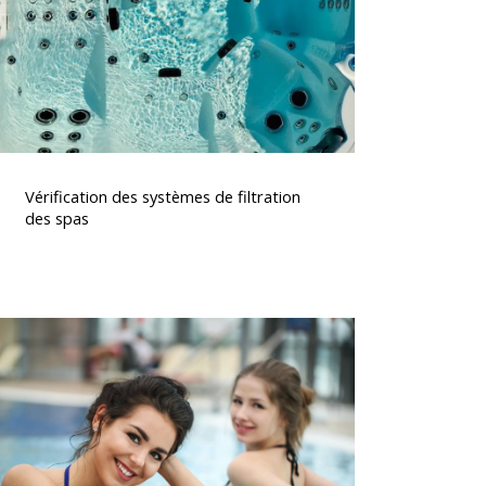
des
spas
érification
des
Vérification des systèmes de filtration
systèmes
des spas
de
iltration
des
spas
Le
spa,
bien-
tre
t
relaxation
au