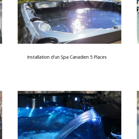
Places
Installation
V
d’un
Installation d’un Spa Canadien 5 Places
Spa
Canadien
5
f
Places
Spas
avec
massages
thérapeutiques
ê
e