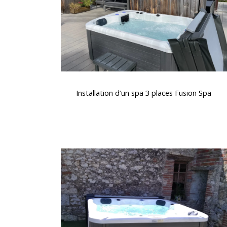
Fusion
Spa
Installation
d’un
Installation d’un spa 3 places Fusion Spa
spa
3
places
Fusion
Spa
Spa
5
places
dont
2
allongées