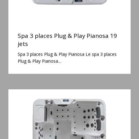
Spa
3
Spa 3 places Plug & Play Pianosa 19
places
jets
Plug
Spa 3 places Plug & Play Pianosa Le spa 3 places
&
Plug & Play Pianosa…
Play
Pianosa
19
jets
Spa
6
places
Silenzio
77
jets
et