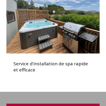
spa
rapide
et
efficace
Service
d’installation
Service d’installation de spa rapide
de
et efficace
spa
rapide
et
efficace