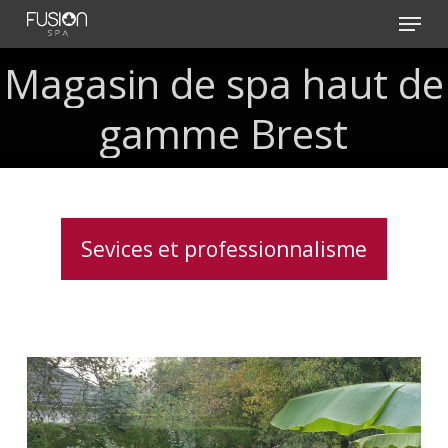
Skip
Menu
to
main
Magasin
de
spa
haut
de
content
gamme
Brest
Sevices et professionnalisme
Installation
clé
en
main