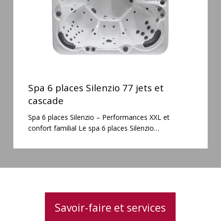
cascade
Spa
6
Spa 6 places Silenzio 77 jets et
places
cascade
Silenzio
Spa 6 places Silenzio – Performances XXL et
77
confort familial Le spa 6 places Silenzio…
jets
et
cascade
Savoir-faire et services