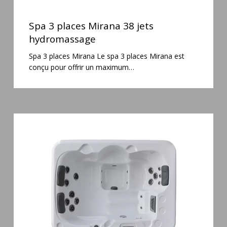
Spa
3
Spa 3 places Mirana 38 jets
places
hydromassage
Mirana
Spa 3 places Mirana Le spa 3 places Mirana est
38
conçu pour offrir un maximum…
jets
hydromassage
Spa
3
places
Plug
&
Play
Pianosa
19
jets