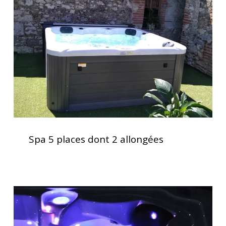
dont
2
allongées
Spa
5
Spa 5 places dont 2 allongées
places
dont
2
allongées
Acheter
un
spa