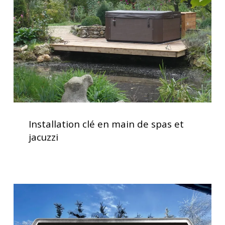
de
spas
et
jacuzzi
Installation
clé
Installation clé en main de spas et
en
jacuzzi
main
de
spas
et
Clavier
jacuzzi
spa
K500