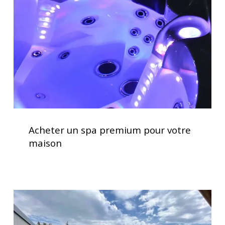
premium
pour
votre
maison
Acheter
un
Acheter un spa premium pour votre
spa
maison
premium
pour
votre
maison
Service
d’installation
de