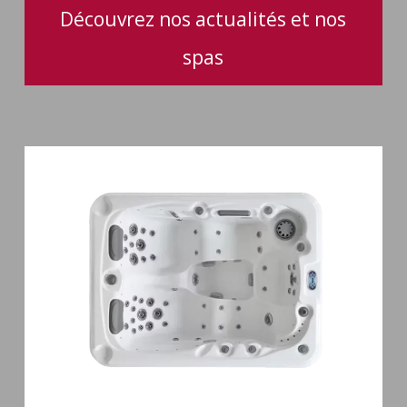
Découvrez nos actualités et nos
spas
Spa
3
places
Mirana
38
jets
hydromassage