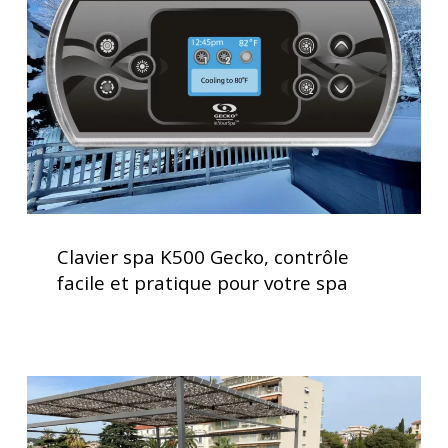
Gecko,
contrôle
facile
et
pratique
pour
votre
spa
Clavier
spa
Clavier spa K500 Gecko, contrôle
K500
facile et pratique pour votre spa
Gecko,
contrôle
facile
et
Installation
pratique
d’un
pour
spa
votre