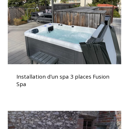
3
spa
places
Fusion
Spa
Installation
d’un
Installation d’un spa 3 places Fusion
spa
Spa
3
places
Fusion
Spa
Spa
5
places