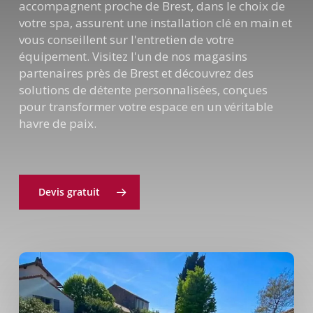
accompagnent proche de Brest, dans le choix de
votre spa, assurent une installation clé en main et
vous conseillent sur l'entretien de votre
équipement. Visitez l'un de nos magasins
partenaires près de Brest et découvrez des
solutions de détente personnalisées, conçues
pour transformer votre espace en un véritable
havre de paix.
Devis gratuit