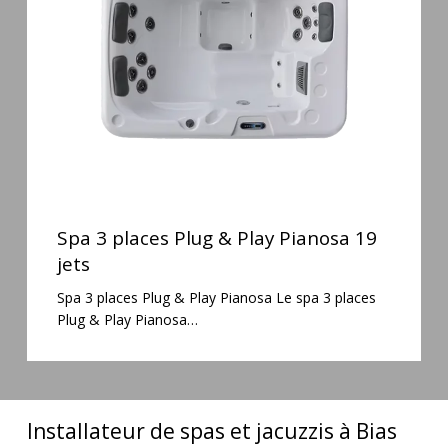
&
Play
Pianosa
19
jets
Spa
3
Spa 3 places Plug & Play Pianosa 19
places
jets
Plug
Spa 3 places Plug & Play Pianosa Le spa 3 places
&
Plug & Play Pianosa…
Play
Pianosa
19
jets
Installateur de spas et jacuzzis à Bias