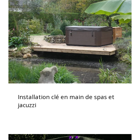
clé
en
main
de
spas
et
jacuzzi
Installation
clé
Installation clé en main de spas et
en
jacuzzi
main
de
spas
et
Spas
jacuzzi