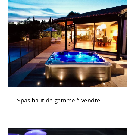
Spas
haut
de
gamme
à
vendre
Spas
haut
Spas haut de gamme à vendre
de
gamme
à
vendre
Acheter