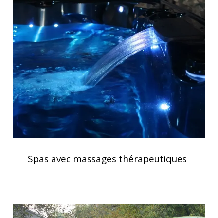
avec
massages
thérapeutiques
Spas
avec
Spas avec massages thérapeutiques
massages
thérapeutiques
Installation