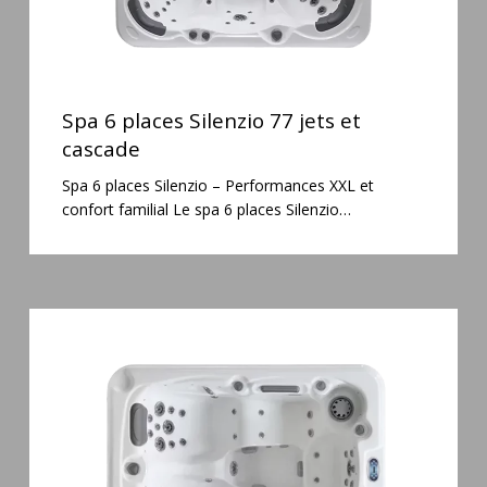
Spa
6
Spa 6 places Silenzio 77 jets et
places
cascade
Silenzio
Spa 6 places Silenzio – Performances XXL et
77
confort familial Le spa 6 places Silenzio…
jets
et
cascade
Spa
3
places
Mirana
38
jets
hydromassage