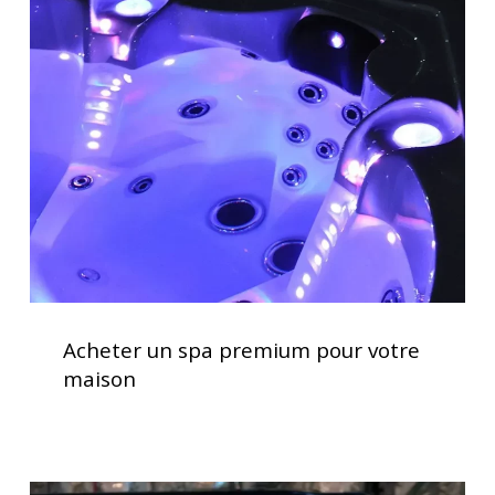
un
spa
premium
pour
votre
maison
Acheter
un
Acheter un spa premium pour votre
spa
maison
premium
pour
votre
maison
Spas