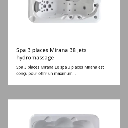
Spa
3
Spa 3 places Mirana 38 jets
places
hydromassage
Mirana
Spa 3 places Mirana Le spa 3 places Mirana est
38
conçu pour offrir un maximum…
jets
hydromassage
Spa
3
places
Plug