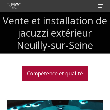
Skip
Menu
to
main
Vente
et
installation
de
content
jacuzzi
extérieur
Neuilly-sur-Seine
Compétence et qualité
Lève
couverture