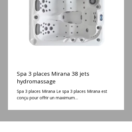
38
jets
hydromassage
Spa
3
Spa 3 places Mirana 38 jets
places
hydromassage
Mirana
Spa 3 places Mirana Le spa 3 places Mirana est
38
conçu pour offrir un maximum…
jets
hydromassage