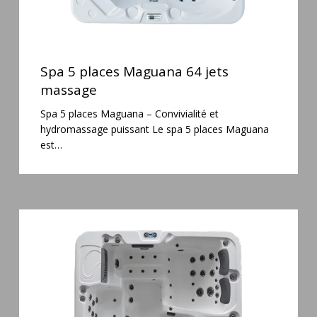
Spa
5
Spa 5 places Maguana 64 jets
places
massage
Maguana
Spa 5 places Maguana – Convivialité et
64
hydromassage puissant Le spa 5 places Maguana
jets
est…
massage
Spa
6
places
Silenzio
77
jets