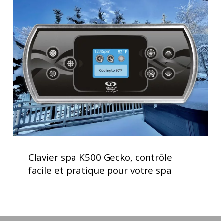
spa
K500
Gecko,
contrôle
facile
et
pratique
pour
votre
spa
Clavier
spa
Clavier spa K500 Gecko, contrôle
K500
facile et pratique pour votre spa
Gecko,
contrôle
facile
et