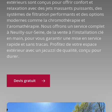
extérieurs sont conçus pour offrir confort et
relaxation avec des jets massants puissants, des
systèmes de filtration performants et des options
modernes comme la chromothérapie et
l'aromathérapie. Nous offrons un service complet
à Neuilly-sur-Seine, de la vente à l'installation clé
en main, pour vous garantir une mise en service
rapide et sans tracas. Profitez de votre espace
extérieur avec un jacuzzi de qualité, conçu pour
durer.
Devis gratuit