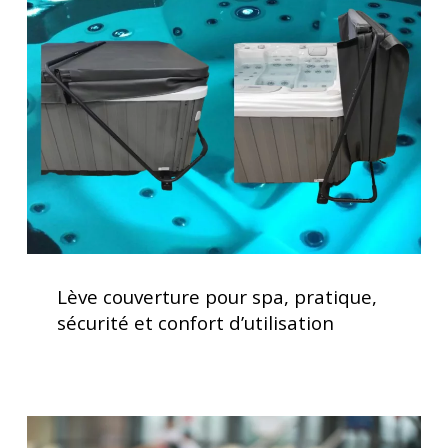
pour
spa,
pratique,
sécurité
et
confort
d’utilisation
Lève
couverture
Lève couverture pour spa, pratique,
pour
sécurité et confort d’utilisation
spa,
pratique,
sécurité
et
Le
confort