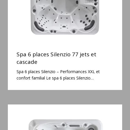
et
cascade
Spa
6
Spa 6 places Silenzio 77 jets et
places
cascade
Silenzio
Spa 6 places Silenzio – Performances XXL et
77
confort familial Le spa 6 places Silenzio…
jets
et
cascade
Spa
3
places
Mirana