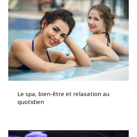
spa,
d’utilisation
bien-
être
et
relaxation
au
quotidien
Le
spa,
Le spa, bien-être et relaxation au
bien-
quotidien
être
et
relaxation
au
Acheter
quotidien