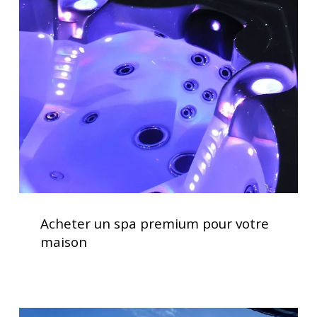
un
spa
premium
pour
votre
maison
Acheter
un
Acheter un spa premium pour votre
spa
maison
premium
pour
votre
maison
Clavier