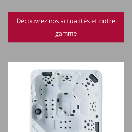
pratique
pour
votre
Découvrez nos actualités et notre
spa
gamme
Spa
5
places
Maguana
64
jets
massage