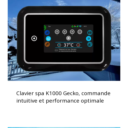
spa
K1000
Gecko,
commande
intuitive
et
performance
optimale
Clavier
spa
Clavier spa K1000 Gecko, commande
K1000
intuitive et performance optimale
Gecko,
commande
intuitive
et