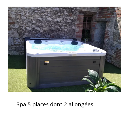
et
Spa
jacuzzi
5
places
dont
2
allongées
Spa
5
Spa 5 places dont 2 allongées
places
dont
2