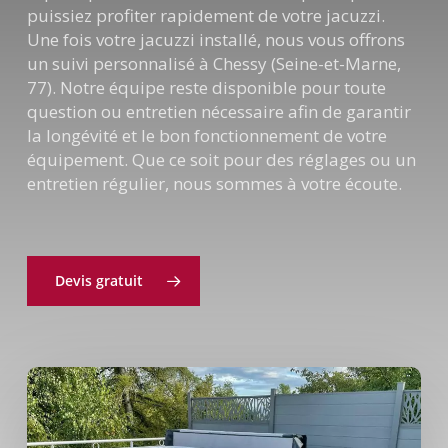
puissiez profiter rapidement de votre jacuzzi.
Une fois votre jacuzzi installé, nous vous offrons
un suivi personnalisé à Chessy (Seine-et-Marne,
77). Notre équipe reste disponible pour toute
question ou entretien nécessaire afin de garantir
la longévité et le bon fonctionnement de votre
équipement. Que ce soit pour des réglages ou un
entretien régulier, nous sommes à votre écoute.
Devis gratuit