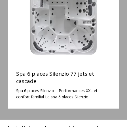
Silenzio
77
jets
et
cascade
Spa
6
Spa 6 places Silenzio 77 jets et
places
cascade
Silenzio
Spa 6 places Silenzio – Performances XXL et
77
confort familial Le spa 6 places Silenzio…
jets
et
cascade