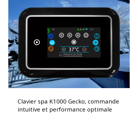
Clavier
spa
K1000
Gecko,
commande
intuitive
et
performance
optimale
Clavier
spa
Clavier spa K1000 Gecko, commande
K1000
intuitive et performance optimale
Gecko,
commande
intuitive
et