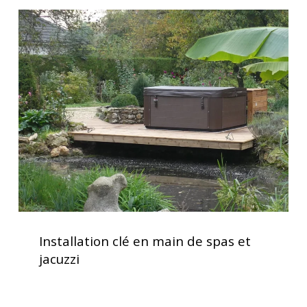
Installation
clé
en
main
de
spas
et
jacuzzi
Installation
clé
Installation clé en main de spas et
en
jacuzzi
main
de
spas