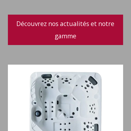
performance
optimale
Découvrez nos actualités et notre
gamme
Spa
5
places
Maguana
64
jets
massage