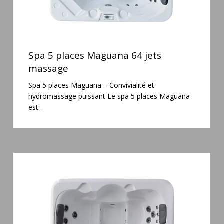
Spa
5
Spa 5 places Maguana 64 jets
places
massage
Maguana
Spa 5 places Maguana – Convivialité et
64
hydromassage puissant Le spa 5 places Maguana
jets
est…
massage
Spa
3
places
Plug
&
Play