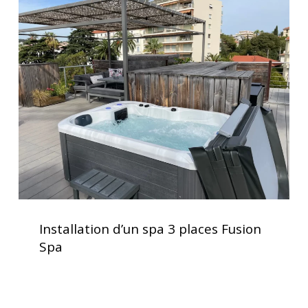
Installation
d’un
spa
3
places
Fusion
Spa
Installation
d’un
Installation d’un spa 3 places Fusion
spa
Spa
3
places
Fusion
Spa