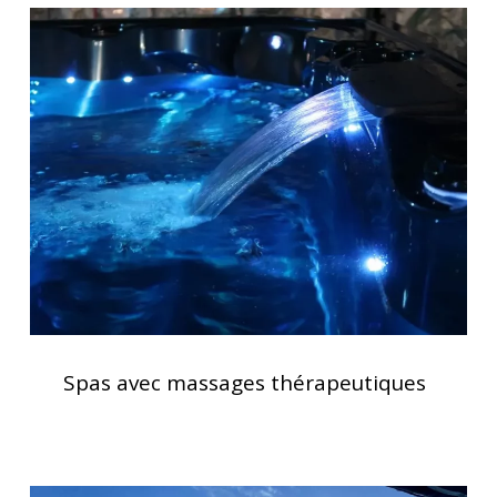
allongées
Spas
avec
massages
thérapeutiques
Spas
avec
Spas avec massages thérapeutiques
massages
thérapeutiques