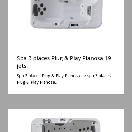
Pianosa
19
jets
Spa
3
Spa 3 places Plug & Play Pianosa 19
places
jets
Plug
Spa 3 places Plug & Play Pianosa Le spa 3 places
&
Plug & Play Pianosa…
Play
Pianosa
19
jets
Spa
6
places