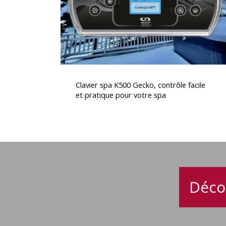
facile
et
pratique
pour
votre
spa
Clavier
spa
Clavier spa K500 Gecko, contrôle facile
K500
et pratique pour votre spa
Gecko,
contrôle
facile
et
pratique
pour
votre
Déco
spa