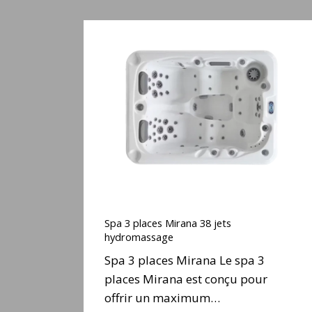
Spa
3
places
Mirana
38
jets
hydromassage
Spa
3
Spa 3 places Mirana 38 jets
places
hydromassage
Mirana
Spa 3 places Mirana Le spa 3
38
places Mirana est conçu pour
jets
offrir un maximum…
hydromassage