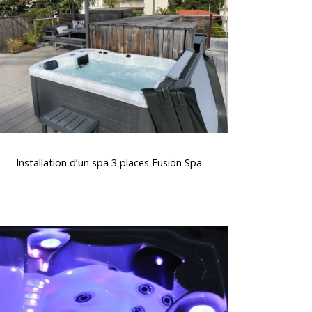
3
places
Fusion
Spa
nstallation
d’un
Installation d’un spa 3 places Fusion Spa
spa
3
places
Fusion
Acheter
Spa
un
spa
premium
pour