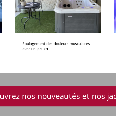
un
v
jacuzzi
Soulagement
des
Soulagement des douleurs musculaires
douleurs
avec un jacuzzi
musculaires
avec
un
v
jacuzzi
uvrez nos nouveautés et nos jac