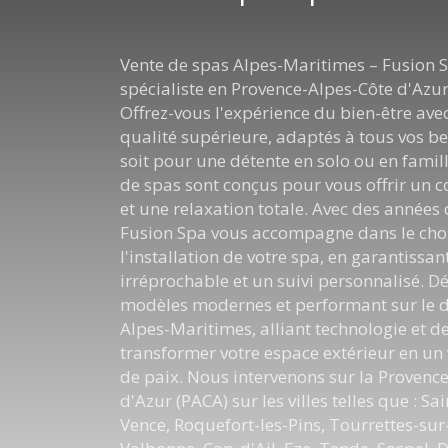
Vente de spas Alpes-Maritimes – Fusion S
spécialiste en Provence-Alpes-Côte d'Azur
Offrez-vous l'expérience du bien-être ave
qualité supérieure, adaptés à tous vos be
soit pour une détente en solo ou en famil
de spas sont conçus pour vous offrir un c
et une relaxation totale. Avec des années 
Fusion Spa vous accompagne dans le choi
l'installation de votre spa, en garantissan
irréprochable et un suivi personnalisé. D
modèles modernes et performant sur le
Alpes-Maritimes, alliant technologie et d
transformer votre espace extérieur en un 
de paix. Nous intervenons sur la Provenc
d'Azur (PACA) sur les villes telles que : Sa
Vence, Roquefort-les-Pins, Tourrettes-sur