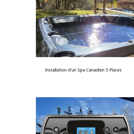
Canadien
5
Places
Installation
d’un
Installation d’un Spa Canadien 5 Places
Spa
Canadien
5
Places
Clavier
spa
K500
Gecko,
contrôle