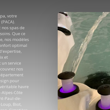
pa, votre
 (PACA).
c nos spas de
soins. Que ce
le, nos modèles
onfort optimal
d'expertise,
x et
t un service
écouvrez nos
 département
esign pour
véritable havre
e-Alpes-Côte
int-Paul-de-
-Loup, Biot,