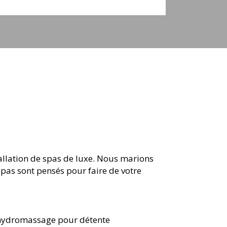
cascade
tallation de spas de luxe. Nous marions
spas sont pensés pour faire de votre
'hydromassage pour détente