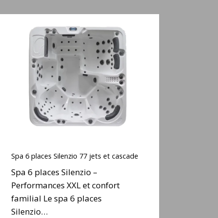
Spa
6
places
ilenzio
77
ets
t
cascade
Spa
6
Spa 6 places Silenzio 77 jets et cascade
places
Spa 6 places Silenzio –
ilenzio
Performances XXL et confort
77
familial Le spa 6 places
ets
t
Silenzio…