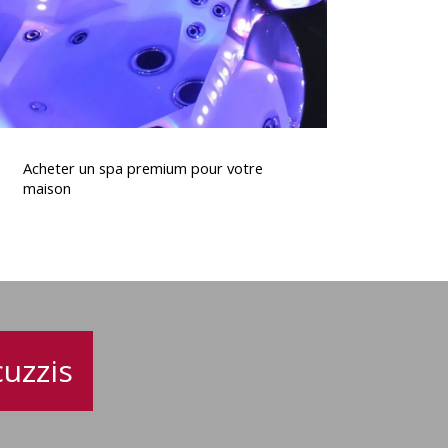
otre
maison
Acheter
un
Acheter un spa premium pour votre
spa
maison
premium
pour
otre
maison
uzzis