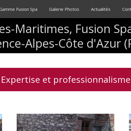
 Gamme Fusion Spa
Galerie Photos
Actualités
Con
es-Maritimes,
Fusion
Spa
ence-Alpes-Côte
d'Azur
(
Expertise et professionnalisme
Spa
I
5
places