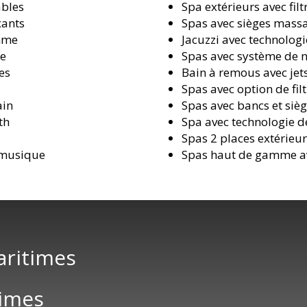
ables
Spa extérieurs avec fil
xants
Spas avec sièges massa
amme
Jacuzzi avec technolog
ce
Spas avec système de 
es
Bain à remous avec jet
Spas avec option de fil
ain
Spas avec bancs et sièg
th
Spa avec technologie de
Spas 2 places extérieu
 musique
Spas haut de gamme av
aritimes
times