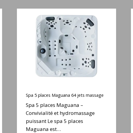
Spa
5
places
Maguana
S
64
jets
j
massage
e
Spa
5
Spa 5 places Maguana 64 jets massage
places
Spa 5 places Maguana –
Maguana
S
Convivialité et hydromassage
64
puissant Le spa 5 places
jets
j
massage
Maguana est…
e