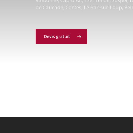
Valbonne, Cap-d'Ail, Eze, Tende, Sospel, 
de Caucade, Contes, Le Bar-sur-Loup, Peil
Devis gratuit