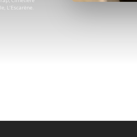
Drap, Cimetière
le, L'Escarène.