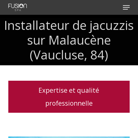
Skip
Menu
to
main
Installateur de jacuzzis
content
sur Malaucène
(Vaucluse, 84)
Expertise et qualité
professionnelle