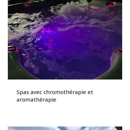
avec
chromothérapie
et
aromathérapie
Spas
avec
Spas avec chromothérapie et
chromothérapie
aromathérapie
et
aromathérapie
Service