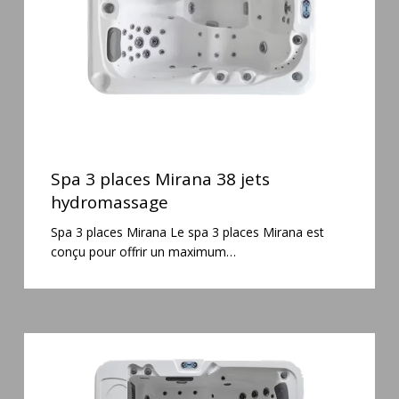
hydromassage
Spa
3
Spa 3 places Mirana 38 jets
places
hydromassage
Mirana
Spa 3 places Mirana Le spa 3 places Mirana est
38
conçu pour offrir un maximum…
jets
hydromassage
Spa
6
places