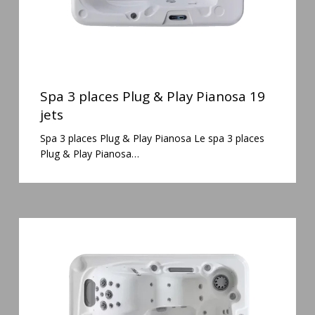
jets
Spa
3
Spa 3 places Plug & Play Pianosa 19
places
jets
Plug
Spa 3 places Plug & Play Pianosa Le spa 3 places
&
Plug & Play Pianosa…
Play
Pianosa
19
jets
Spa
3
places
Mirana
38
jets