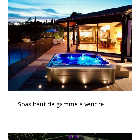
Spas
haut
de
gamme
à
vendre
Spas
haut
Spas haut de gamme à vendre
de
gamme
à
vendre
Spas