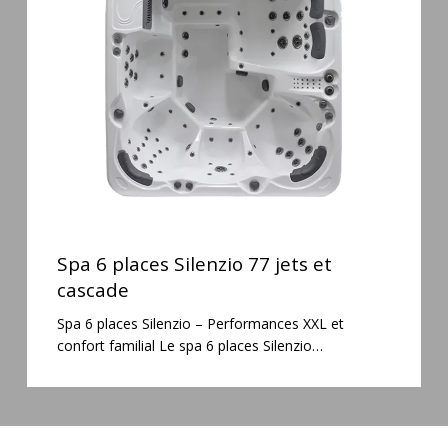
Silenzio
77
jets
et
cascade
Spa
6
Spa 6 places Silenzio 77 jets et
places
cascade
Silenzio
Spa 6 places Silenzio – Performances XXL et
77
confort familial Le spa 6 places Silenzio…
jets
et
cascade