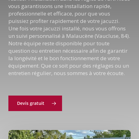
vous garantissons une installation rapide,
professionnelle et efficace, pour que vous
puissiez profiter rapidement de votre jacuzzi.
Une fois votre jacuzzi installé, nous vous offrons
un suivi personnalisé à Malaucène (Vaucluse, 84).
Notre équipe reste disponible pour toute
question ou entretien nécessaire afin de garantir
la longévité et le bon fonctionnement de votre
équipement. Que ce soit pour des réglages ou un
entretien régulier, nous sommes à votre écoute.
Devis gratuit