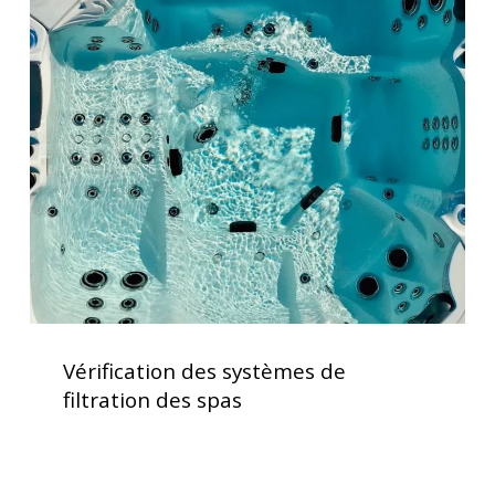
Vérification
des
systèmes
de
filtration
des
spas
Vérification
des
Vérification des systèmes de
systèmes
filtration des spas
de
filtration
des
spas