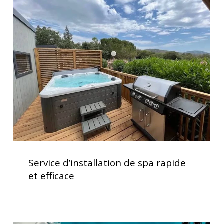
d’installation
de
spa
rapide
et
efficace
Service
d’installation
Service d’installation de spa rapide
de
et efficace
spa
rapide
et
efficace