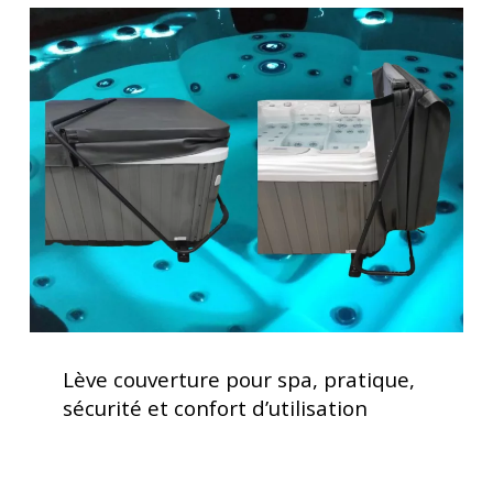
Lève
couverture
pour
spa,
pratique,
sécurité
et
confort
d’utilisation
Lève
couverture
Lève couverture pour spa, pratique,
pour
sécurité et confort d’utilisation
spa,
pratique,
sécurité