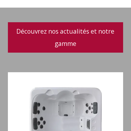
jacuzzi
Découvrez nos actualités et notre
gamme
Spa
3
places
Plug
&
Play
Pianosa
19