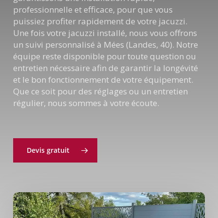
professionnelle et efficace, pour que vous
puissiez profiter rapidement de votre jacuzzi.
Une fois votre jacuzzi installé, nous vous offrons
un suivi personnalisé à Mées (Landes, 40). Notre
équipe reste disponible pour toute question ou
entretien nécessaire afin de garantir la longévité
et le bon fonctionnement de votre équipement.
Que ce soit pour des réglages ou un entretien
régulier, nous sommes à votre écoute.
Devis gratuit