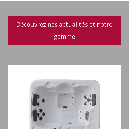
Découvrez nos actualités et notre
gamme
Spa
3
places
Plug
&
Play
Pianosa
19
jets