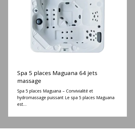
64
jets
massage
Spa
5
Spa 5 places Maguana 64 jets
places
massage
Maguana
Spa 5 places Maguana – Convivialité et
64
hydromassage puissant Le spa 5 places Maguana
jets
est…
massage