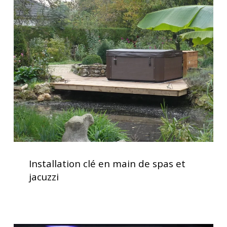
pratique
clé
pour
en
votre
main
spa
de
spas
et
jacuzzi
Installation
clé
Installation clé en main de spas et
en
jacuzzi
main
de
spas
et