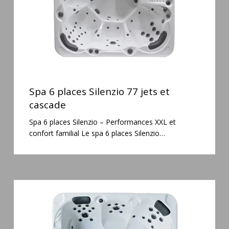
cascade
Spa
6
Spa 6 places Silenzio 77 jets et
places
cascade
Silenzio
Spa 6 places Silenzio – Performances XXL et
77
confort familial Le spa 6 places Silenzio…
jets
et
cascade
Spa
5
places
Maguana