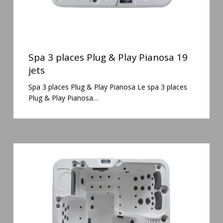
Spa
3
Spa 3 places Plug & Play Pianosa 19
places
jets
Plug
Spa 3 places Plug & Play Pianosa Le spa 3 places
&
Plug & Play Pianosa…
Play
Pianosa
19
jets
Spa
6
places
Silenzio
77
jets
et