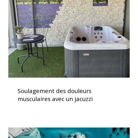
douleurs
musculaires
avec
un
jacuzzi
Soulagement
des
Soulagement des douleurs
douleurs
musculaires avec un jacuzzi
musculaires
avec
un
jacuzzi
Vérification