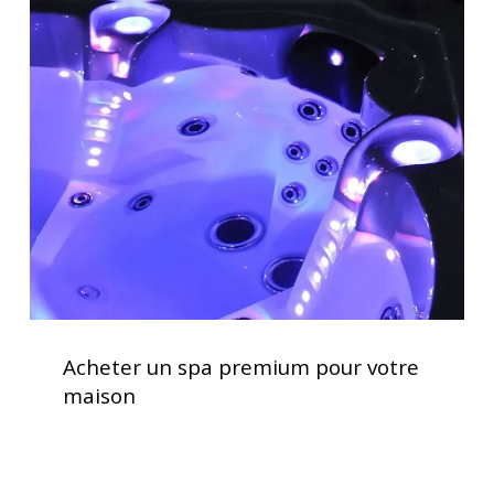
Acheter
jacuzzi
un
spa
premium
pour
votre
maison
Acheter
un
Acheter un spa premium pour votre
spa
maison
premium
pour
votre
maison