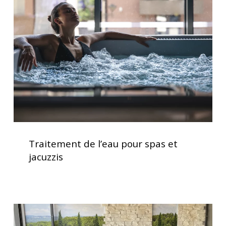
l’eau
pour
spas
et
jacuzzis
Traitement
de
Traitement de l’eau pour spas et
l’eau
jacuzzis
pour
spas
et
jacuzzis
Soulagement
des