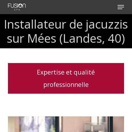
Skip
Menu
to
main
Installateur de jacuzzis
content
sur Mées (Landes, 40)
Expertise et qualité
professionnelle
Traitement
de