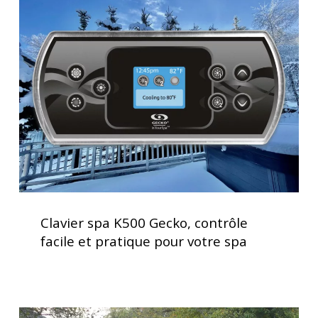
spa
K500
Gecko,
contrôle
facile
et
pratique
pour
votre
spa
Clavier
spa
Clavier spa K500 Gecko, contrôle
K500
facile et pratique pour votre spa
Gecko,
contrôle
facile
et
Installation