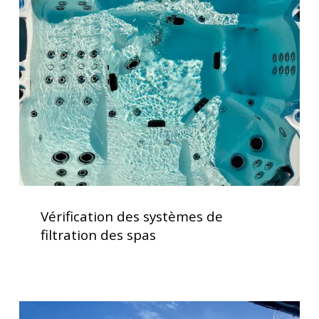
des
systèmes
de
filtration
des
spas
Vérification
des
Vérification des systèmes de
systèmes
filtration des spas
de
filtration
des
spas
Clavier