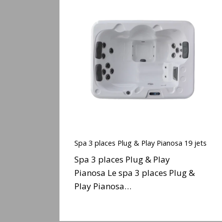
Spa
3
places
Plug
&
Play
Pianosa
19
jets
Spa
3
Spa 3 places Plug & Play Pianosa 19 jets
places
Spa 3 places Plug & Play
Plug
Pianosa Le spa 3 places Plug &
&
Play Pianosa…
Play
Pianosa
19