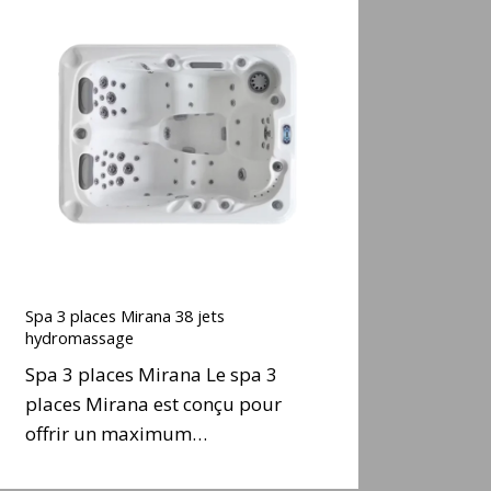
Spa
3
places
Mirana
38
ets
hydromassage
Spa
3
Spa 3 places Mirana 38 jets
places
hydromassage
Mirana
Spa 3 places Mirana Le spa 3
38
places Mirana est conçu pour
ets
offrir un maximum…
hydromassage