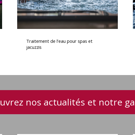
Traitement
C
de
Traitement de l’eau pour spas et
l’eau
jacuzzis
pour
spas
et
i
jacuzzis
e
uvrez nos actualités et notre 