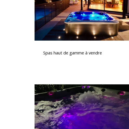
vendre
Spas
haut
Spas haut de gamme à vendre
de
gamme
à
vendre
Spas
avec
chromothérapie
et
aromathérapie