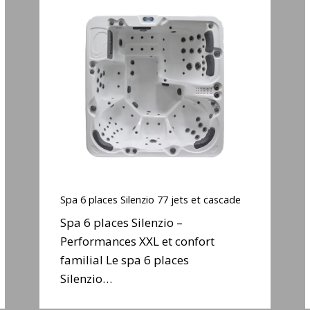
Spa
6
places
Silenzio
77
jets
j
et
cascade
Spa
6
Spa 6 places Silenzio 77 jets et cascade
places
Spa 6 places Silenzio –
Silenzio
Performances XXL et confort
77
familial Le spa 6 places
jets
j
et
Silenzio…
cascade