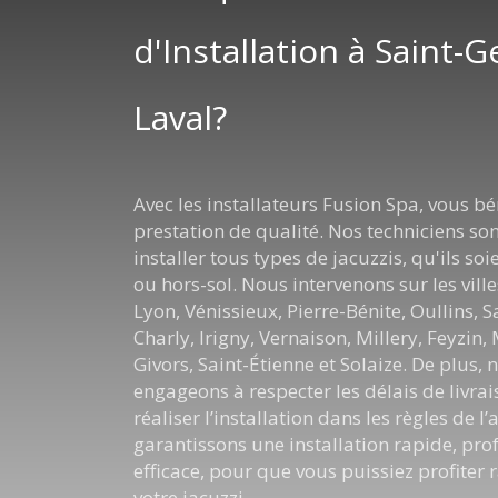
d'Installation à Saint-G
Laval?
Avec les installateurs Fusion Spa, vous bé
prestation de qualité. Nos techniciens so
installer tous types de jacuzzis, qu'ils so
ou hors-sol. Nous intervenons sur les ville
Lyon, Vénissieux, Pierre-Bénite, Oullins, S
Charly, Irigny, Vernaison, Millery, Feyzin,
Givors, Saint-Étienne et Solaize. De plus,
engageons à respecter les délais de livrai
réaliser l’installation dans les règles de l
garantissons une installation rapide, prof
efficace, pour que vous puissiez profiter
votre jacuzzi.