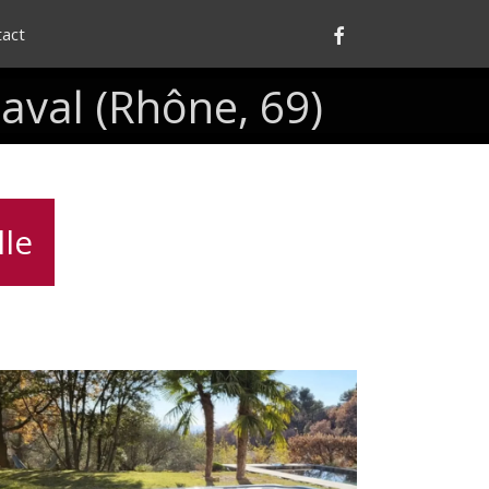
Facebook
tact
Laval
(Rhône,
69)
lle
nstallation
d’un
Spa
Canadien
5