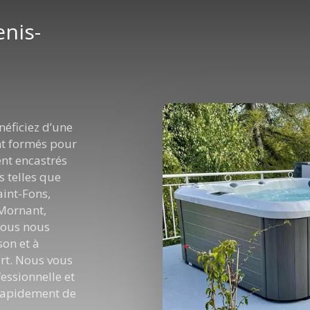
enis-
néficiez d’une
nt formés pour
ient encastrés
s telles que
aint-Fons,
 Mornant,
 nous nous
son et à
’art. Nous vous
essionnelle et
 rapidement de