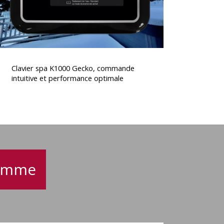
performance
optimale
lavier
spa
Clavier spa K1000 Gecko, commande
K1000
intuitive et performance optimale
Gecko,
commande
ntuitive
t
performance
optimale
gamme