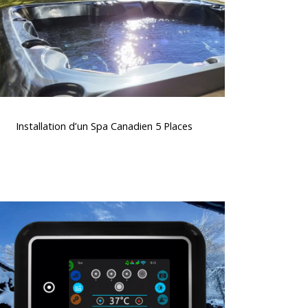
Places
nstallation
d’un
Installation d’un Spa Canadien 5 Places
Spa
Canadien
5
Places
lavier
spa
K1000
Gecko,
commande
ntuitive
t