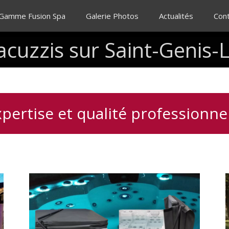
 Gamme Fusion Spa
Galerie Photos
Actualités
Con
acuzzis
sur
Saint-Genis-
pertise et qualité professionne
Lève
I
couverture
pour
spa,
pratique,