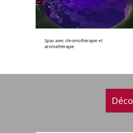
Spas
avec
Spas avec chromothérapie et
chromothérapie
aromathérapie
et
aromathérapie
Déco