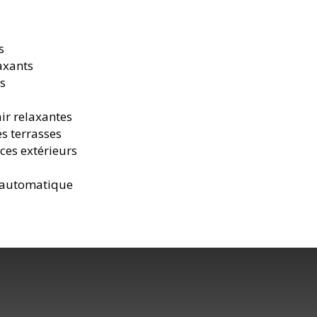
s
axants
es
air relaxantes
s terrasses
ces extérieurs
e automatique