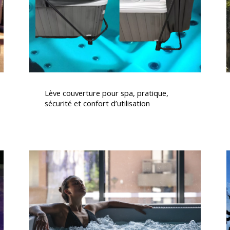
sécurité
et
confort
d’utilisation
Lève
I
couverture
Lève couverture pour spa, pratique,
pour
sécurité et confort d’utilisation
spa,
pratique,
sécurité
et
Traitement
C
confort
de
d’utilisation
l’eau
pour
spas
et
i
jacuzzis
e