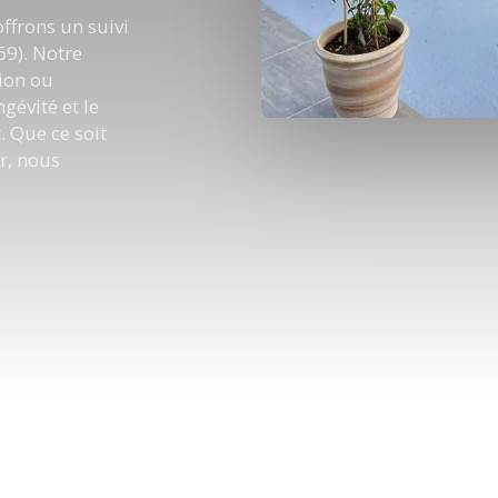
offrons un suivi
69). Notre
ion ou
gévité et le
 Que ce soit
r, nous