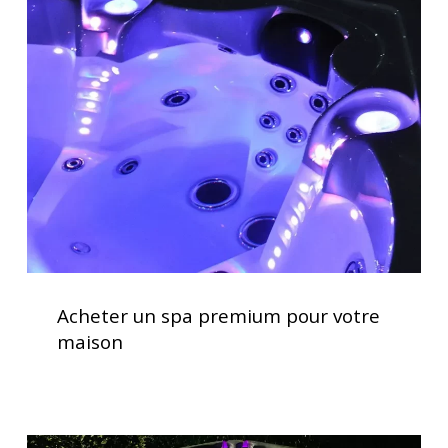
un
spa
premium
pour
votre
maison
Acheter
un
Acheter un spa premium pour votre
spa
maison
premium
pour
votre
maison
Spas