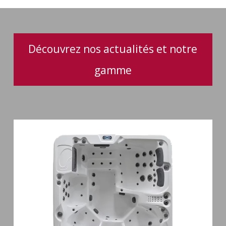
et
pratique
pour
votre
Découvrez nos actualités et notre
spa
gamme
Spa
6
places
Silenzio
77
jets
et
cascade