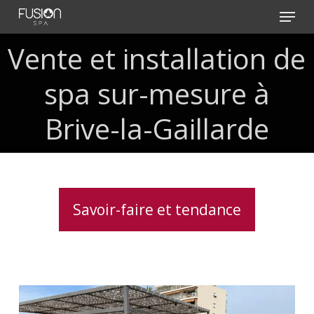
Skip
Menu
to
main
Vente
et
installation
de
content
spa
sur-mesure
à
Brive-la-Gaillarde
Savoir-faire et tendance
Installation
d’un