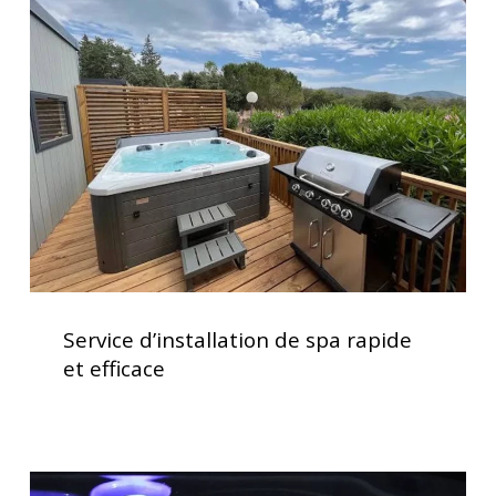
d’installation
de
spa
rapide
et
efficace
Service
d’installation
Service d’installation de spa rapide
de
et efficace
spa
rapide
et
efficace
Acheter