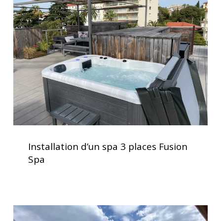
spa
3
places
Fusion
Spa
Installation
d’un
Installation d’un spa 3 places Fusion
spa
Spa
3
places
Fusion
Spa
Service