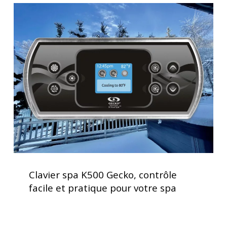
Clavier
spa
K500
Gecko,
contrôle
facile
et
pratique
pour
votre
spa
Clavier
spa
Clavier spa K500 Gecko, contrôle
K500
facile et pratique pour votre spa
Gecko,
contrôle
facile