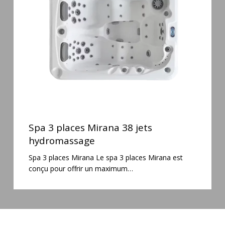
38
jets
hydromassage
Spa
3
Spa 3 places Mirana 38 jets
places
hydromassage
Mirana
Spa 3 places Mirana Le spa 3 places Mirana est
38
conçu pour offrir un maximum…
jets
hydromassage