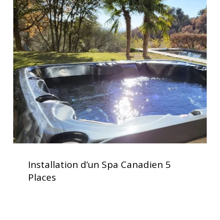
Installation
d’un
Spa
Canadien
5
Places
Installation
d’un
Installation d’un Spa Canadien 5
Spa
Places
Canadien
5
Places