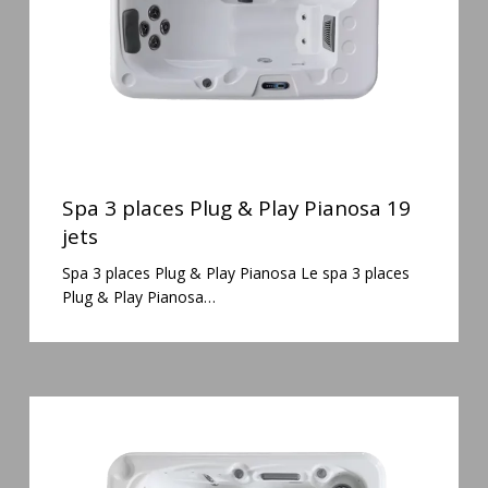
Pianosa
19
jets
Spa
3
Spa 3 places Plug & Play Pianosa 19
places
jets
Plug
Spa 3 places Plug & Play Pianosa Le spa 3 places
&
Plug & Play Pianosa…
Play
Pianosa
19
jets
Spa
3
places
Mirana