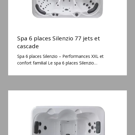
Spa
6
Spa 6 places Silenzio 77 jets et
places
cascade
Silenzio
Spa 6 places Silenzio – Performances XXL et
77
confort familial Le spa 6 places Silenzio…
jets
et
cascade
Spa
3
places
Plug
&
Play