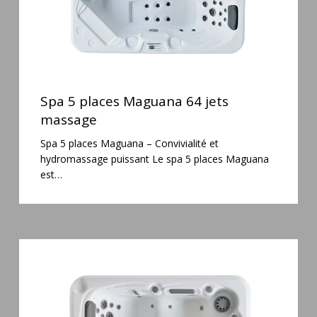
Spa
5
Spa 5 places Maguana 64 jets
places
massage
Maguana
Spa 5 places Maguana – Convivialité et
64
hydromassage puissant Le spa 5 places Maguana
jets
est…
massage
Spa
3
places
Mirana
38