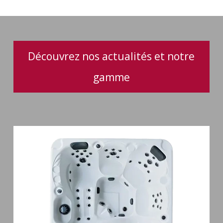
Fusion
Spa
Découvrez nos actualités et notre
gamme
Spa
5
places
Maguana
64
jets
massage