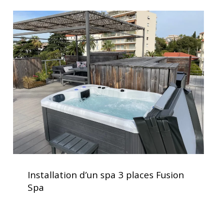
et
Installation
performance
d’un
optimale
spa
3
places
Fusion
Spa
Installation
d’un
Installation d’un spa 3 places Fusion
spa
Spa
3
places