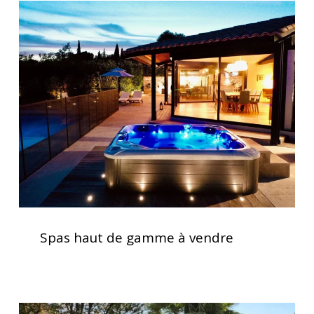
Spas
haut
de
gamme
à
vendre
Spas
haut
Spas haut de gamme à vendre
de
gamme
à
vendre
Installation