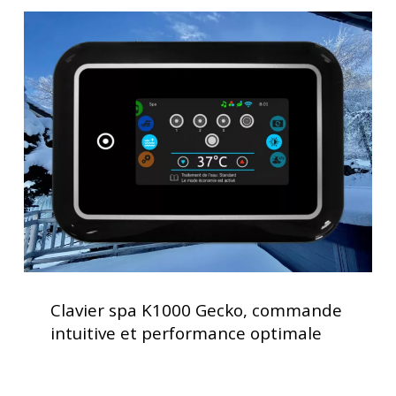
jacuzzi
Clavier
spa
K1000
Gecko,
commande
intuitive
et
performance
optimale
Clavier
spa
Clavier spa K1000 Gecko, commande
K1000
intuitive et performance optimale
Gecko,
commande
intuitive