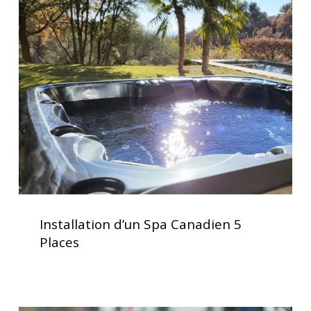
d’un
Spa
Canadien
5
Places
Installation
d’un
Installation d’un Spa Canadien 5
Spa
Places
Canadien
5
Places