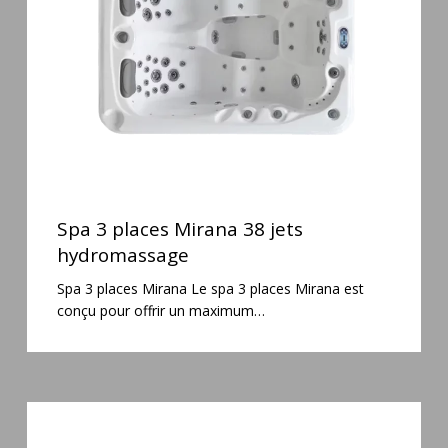
jets
hydromassage
Spa
3
Spa 3 places Mirana 38 jets
places
hydromassage
Mirana
Spa 3 places Mirana Le spa 3 places Mirana est
38
conçu pour offrir un maximum…
jets
hydromassage
Spa
3