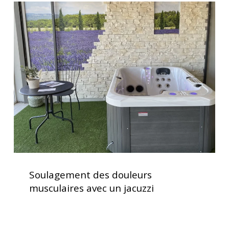
Soulagement
quotidien
des
douleurs
musculaires
avec
un
jacuzzi
Soulagement
des
Soulagement des douleurs
douleurs
musculaires avec un jacuzzi
musculaires
avec
un