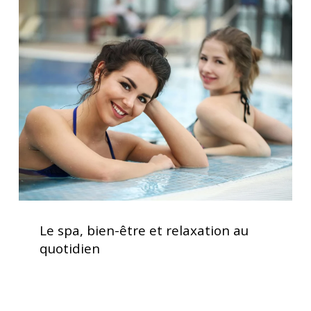
Le
spa,
bien-
être
et
relaxation
au
quotidien
Le
spa,
Le spa, bien-être et relaxation au
bien-
quotidien
être
et
relaxation
au