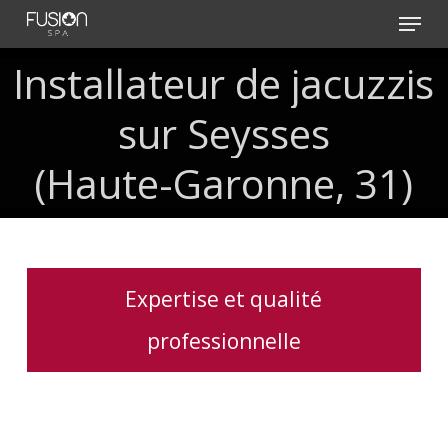
Skip
Menu
to
main
Installateur
de
jacuzzis
content
sur
Seysses
(Haute-Garonne,
31)
Expertise et qualité
professionnelle