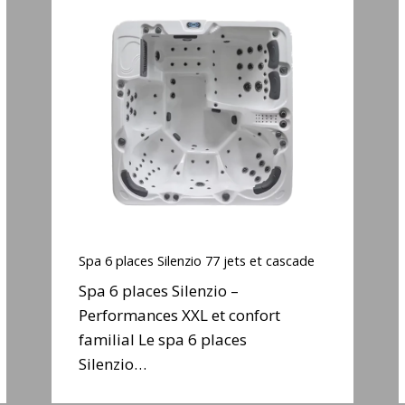
Spa
6
places
Silenzio
77
jets
j
et
cascade
Spa
6
Spa 6 places Silenzio 77 jets et cascade
places
Spa 6 places Silenzio –
Silenzio
Performances XXL et confort
77
familial Le spa 6 places
jets
j
et
Silenzio…
cascade