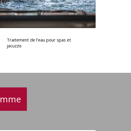
Traitement
de
Traitement de l’eau pour spas et
’eau
jacuzzis
pour
spas
t
acuzzis
gamme