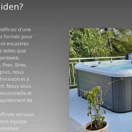
uiden?
néficiez d’une
nt formés pour
ient encastrés
s telles que
epenbeek,
 Peer, Bree,
plus, nous
ivraison et à
’art. Nous vous
essionnelle et
 rapidement de
offrons un suivi
Notre équipe
ntretien