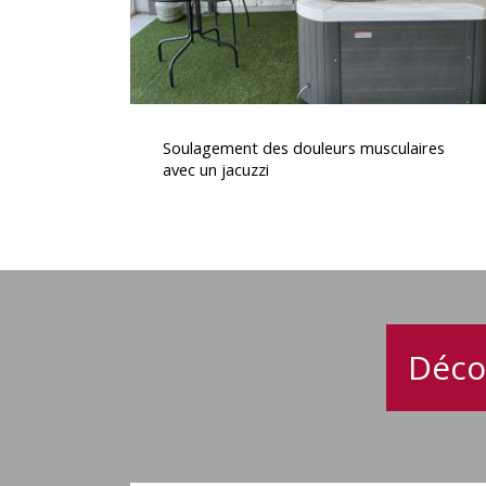
Soulagement
des
Soulagement des douleurs musculaires
douleurs
avec un jacuzzi
musculaires
avec
un
jacuzzi
Déco