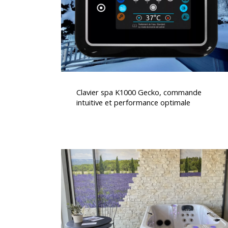
intuitive
et
performance
optimale
Clavier
spa
Clavier spa K1000 Gecko, commande
K1000
intuitive et performance optimale
Gecko,
commande
intuitive
et
Soulagement
performance
des
optimale
douleurs
musculaires
avec
un
jacuzzi