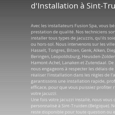
d'Installation à Sint-Tr
Avec les installateurs Fusion Spa, vous bé
prestation de qualité. Nos techniciens so
installer tous types de jacuzzis, qu'ils so
ou hors-sol. Nous intervenons sur les ville
Hasselt, Tongres, Bilzen, Genk, Alken, Di
Beringen, Leopoldsburg, Heusden-Zolder,
Hamont-Achel, Lanaken et Zutendaal. De 
nous engageons à respecter les délais de l
réaliser l’installation dans les règles de l
garantissons une installation rapide, prof
efficace, pour que vous puissiez profiter
votre jacuzzi.
Une fois votre jacuzzi installé, nous vous 
personnalisé à Sint-Truiden (Belgique). 
reste disponible pour toute question ou e