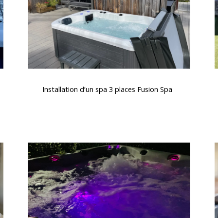
Fusion
Spa
Installation
d’un
Installation d’un spa 3 places Fusion Spa
spa
3
places
Fusion
Spa
Spas
avec
chromothérapie
l
et
aromathérapie
e
j