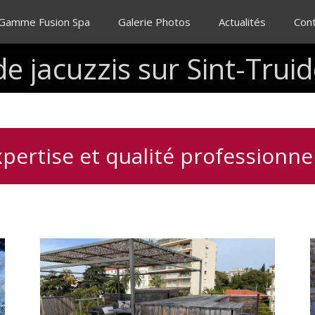
 Gamme Fusion Spa
Galerie Photos
Actualités
Con
de
jacuzzis
sur
Sint-Trui
pertise et qualité professionne
Installation
d’un
spa
3
places