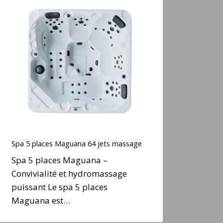
Spa
5
places
Maguana
64
ets
massage
Spa
5
Spa 5 places Maguana 64 jets massage
places
Spa 5 places Maguana –
Maguana
Convivialité et hydromassage
64
puissant Le spa 5 places
ets
massage
Maguana est…