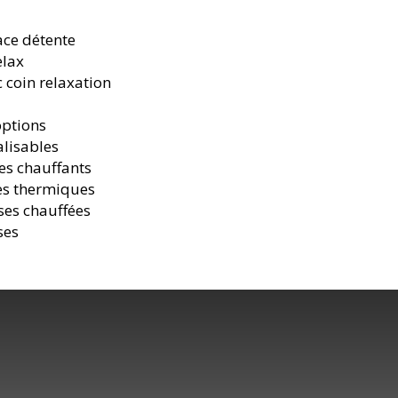
ace détente
elax
c coin relaxation
options
lisables
es chauffants
es thermiques
ses chauffées
ses