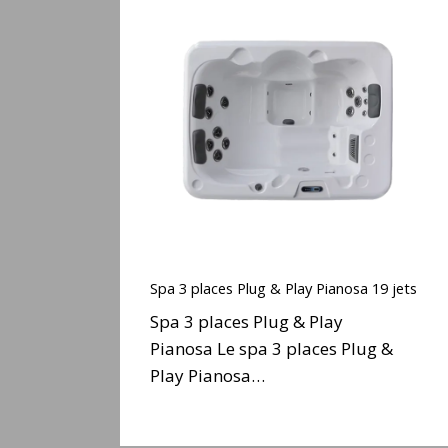
Spa
3
places
Plug
&
Play
Pianosa
19
jets
Spa
3
Spa 3 places Plug & Play Pianosa 19 jets
places
Spa 3 places Plug & Play
Plug
Pianosa Le spa 3 places Plug &
&
Play Pianosa…
Play
Pianosa
19