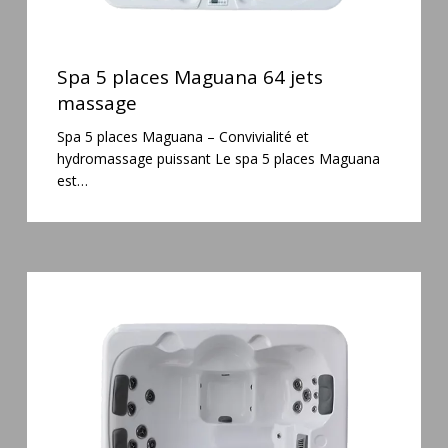
Spa
5
Spa 5 places Maguana 64 jets
places
massage
Maguana
Spa 5 places Maguana – Convivialité et
64
hydromassage puissant Le spa 5 places Maguana
jets
est…
massage
Spa
3
places
Plug
&
Play
Pianosa