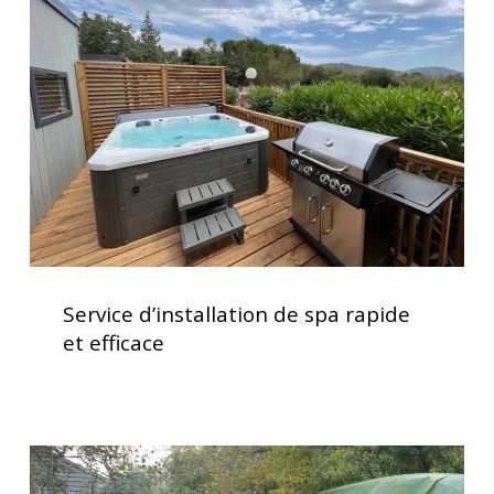
de
spa
rapide
et
efficace
Service
d’installation
Service d’installation de spa rapide
de
et efficace
spa
rapide
et
efficace
Installation
clé