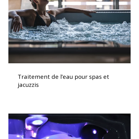
spas
et
jacuzzis
Traitement
de
Traitement de l’eau pour spas et
l’eau
jacuzzis
pour
spas
et
jacuzzis
Acheter
un
spa