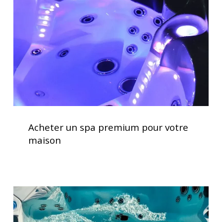
premium
pour
votre
maison
Acheter
un
Acheter un spa premium pour votre
spa
maison
premium
pour
votre
maison
Vérification
des
systèmes