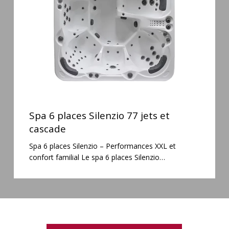
jets
et
cascade
Spa
6
Spa 6 places Silenzio 77 jets et
places
cascade
Silenzio
Spa 6 places Silenzio – Performances XXL et
77
confort familial Le spa 6 places Silenzio…
jets
et
cascade