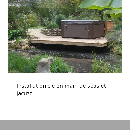
en
main
de
spas
et
jacuzzi
Installation
clé
Installation clé en main de spas et
en
jacuzzi
main
de
spas
et
jacuzzi