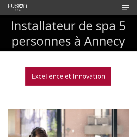
Skip
Menu
to
main
Installateur
de
spa
5
content
personnes
à
Annecy
Excellence et Innovation
Traitement
de
l’eau
pour