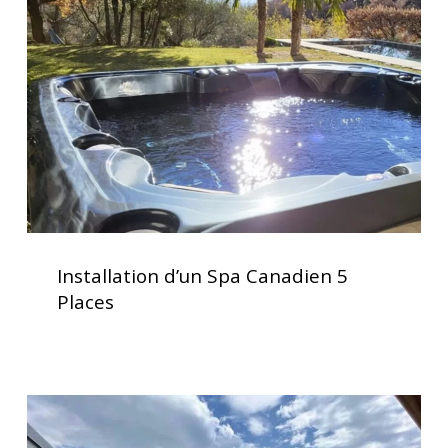
Canadien
5
Places
Installation
d’un
Installation d’un Spa Canadien 5
Spa
Places
Canadien
5
Places
Service
d’installation