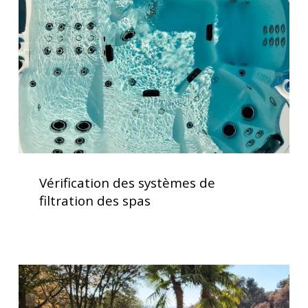
de
filtration
des
spas
Vérification
des
Vérification des systèmes de
systèmes
filtration des spas
de
filtration
des
spas
Installation
d’un
Spa