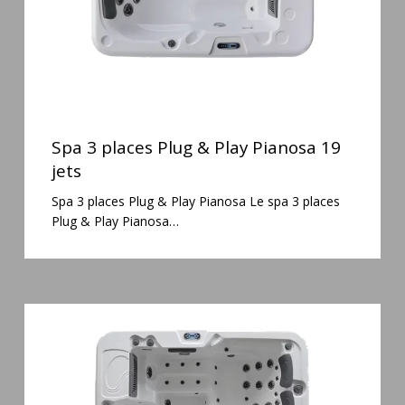
19
jets
Spa
3
Spa 3 places Plug & Play Pianosa 19
places
jets
Plug
Spa 3 places Plug & Play Pianosa Le spa 3 places
&
Plug & Play Pianosa…
Play
Pianosa
19
jets
Spa
6
places
Silenzio
77