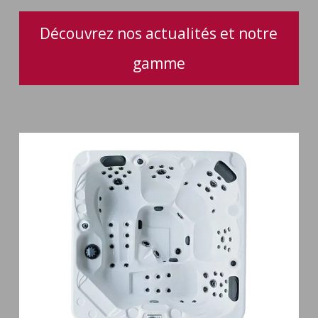
Découvrez nos actualités et notre
gamme
Spa
5
places
Maguana
64
jets
massage