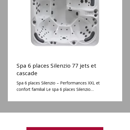
jets
et
cascade
Spa
6
Spa 6 places Silenzio 77 jets et
places
cascade
Silenzio
Spa 6 places Silenzio – Performances XXL et
77
confort familial Le spa 6 places Silenzio…
jets
et
cascade