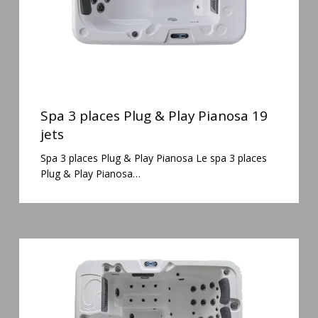
19
jets
Spa
3
Spa 3 places Plug & Play Pianosa 19
places
jets
Plug
Spa 3 places Plug & Play Pianosa Le spa 3 places
&
Plug & Play Pianosa…
Play
Pianosa
19
jets
Spa
6
places
Silenzio
77