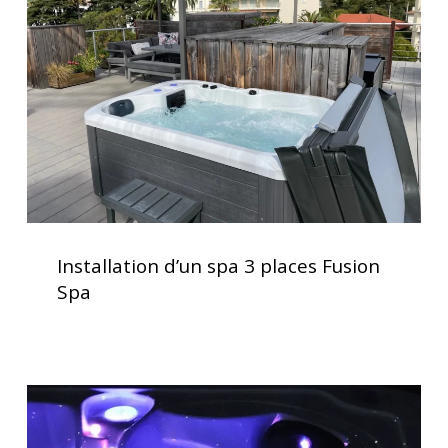
3
spa
places
Fusion
Spa
Installation
d’un
Installation d’un spa 3 places Fusion
spa
Spa
3
places
Fusion
Spa
Acheter
un
spa