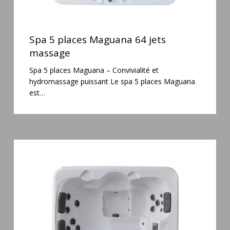
Spa
5
Spa 5 places Maguana 64 jets
places
massage
Maguana
Spa 5 places Maguana – Convivialité et
64
hydromassage puissant Le spa 5 places Maguana
jets
est…
massage
Spa
3
places
Plug
&
Play
Pianosa