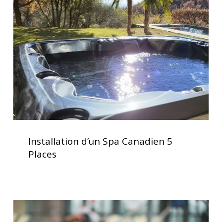
Spa
Canadien
5
Places
Installation
d’un
Installation d’un Spa Canadien 5
Spa
Places
Canadien
5
Places
Le
spa,