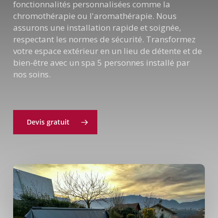
fonctionnalités personnalisées comme la
chromothérapie ou l'aromathérapie. Nous
assurons une installation rapide et soignée,
respectant les normes de sécurité. Transformez
votre espace extérieur en un lieu de détente et de
bien-être avec un spa 5 personnes installé par
nos soins.
Devis gratuit