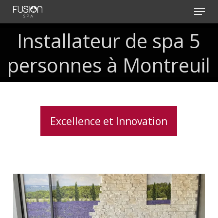
Skip
Menu
to
main
Installateur
de
spa
5
content
personnes
à
Montreuil
Excellence et Innovation
Soulagement
des
douleurs
musculaires