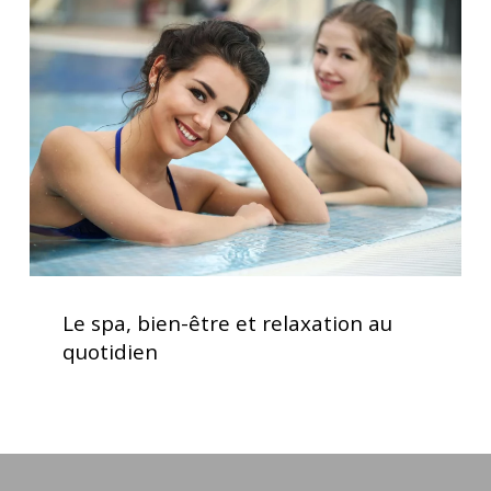
bien-
être
et
relaxation
au
quotidien
Le
spa,
Le spa, bien-être et relaxation au
bien-
quotidien
être
et
relaxation
au
quotidien