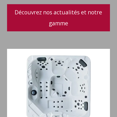
Découvrez nos actualités et notre
gamme
Spa
5
places
Maguana
64
jets
massage