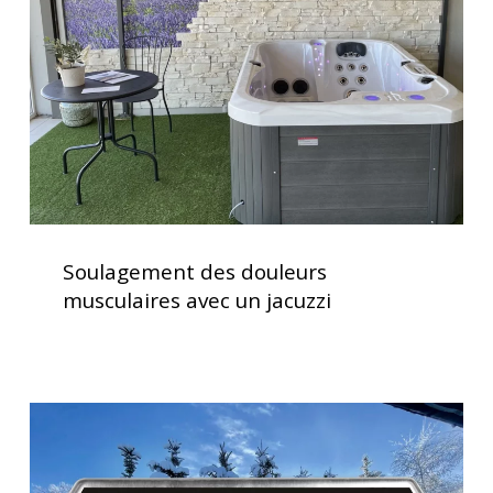
avec
un
jacuzzi
Soulagement
des
Soulagement des douleurs
douleurs
musculaires avec un jacuzzi
musculaires
avec
un
jacuzzi
Clavier
spa
K500