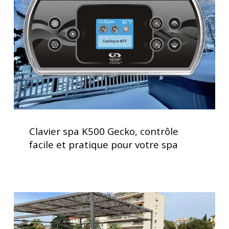
Gecko,
contrôle
facile
et
pratique
pour
votre
spa
Clavier
spa
Clavier spa K500 Gecko, contrôle
K500
facile et pratique pour votre spa
Gecko,
contrôle
facile
et
Installation
pratique
d’un
pour
spa
votre