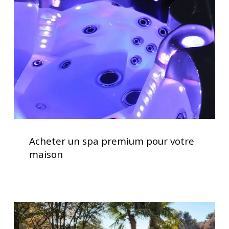
premium
pour
votre
maison
Acheter
un
Acheter un spa premium pour votre
spa
maison
premium
pour
votre
maison
Installation
d’un