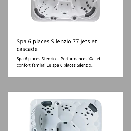
Spa
6
Spa 6 places Silenzio 77 jets et
places
cascade
Silenzio
Spa 6 places Silenzio – Performances XXL et
77
confort familial Le spa 6 places Silenzio…
jets
et
cascade
Spa
5
places
Maguana
64
jets