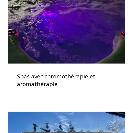
et
aromathérapie
Spas
avec
Spas avec chromothérapie et
chromothérapie
aromathérapie
et
aromathérapie
Clavier
spa
K500