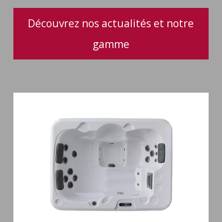
Découvrez nos actualités et notre
gamme
Spa
3
places
Plug
&
Play
Pianosa
19
jets