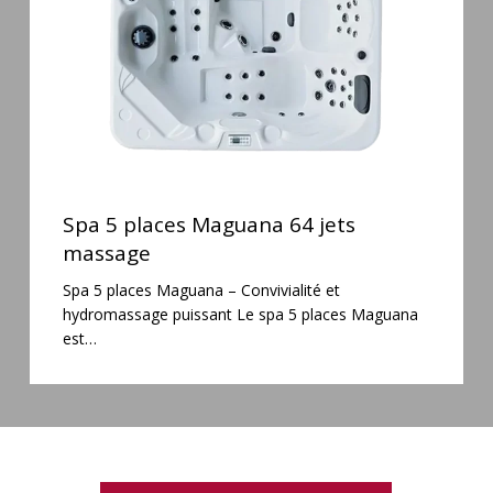
massage
Spa
5
Spa 5 places Maguana 64 jets
places
massage
Maguana
Spa 5 places Maguana – Convivialité et
64
hydromassage puissant Le spa 5 places Maguana
jets
est…
massage