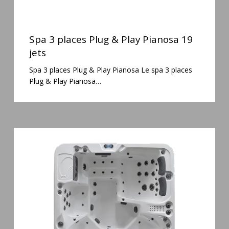
Spa
3
Spa 3 places Plug & Play Pianosa 19
places
jets
Plug
Spa 3 places Plug & Play Pianosa Le spa 3 places
&
Plug & Play Pianosa…
Play
Pianosa
19
jets
Spa
6
places
Silenzio
77
jets
et
cascade