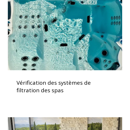
systèmes
de
filtration
des
spas
Vérification
des
Vérification des systèmes de
systèmes
filtration des spas
de
filtration
des
spas
Soulagement
des