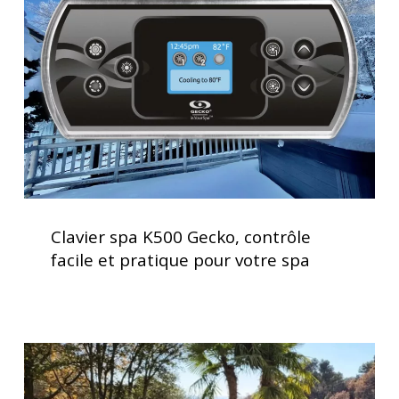
Gecko,
contrôle
facile
et
pratique
pour
votre
spa
Clavier
spa
Clavier spa K500 Gecko, contrôle
K500
facile et pratique pour votre spa
Gecko,
contrôle
facile
et
Installation
pratique
d’un
pour
Spa