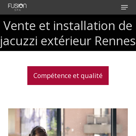
Skip
Menu
to
main
Vente
et
installation
de
content
jacuzzi
extérieur
Rennes
Compétence et qualité
Traitement
de
l’eau
pour