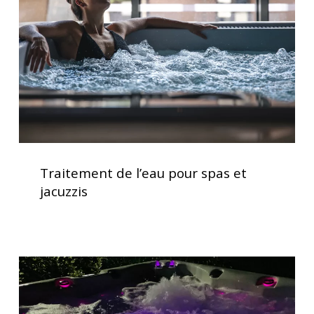
spas
et
jacuzzis
Traitement
de
Traitement de l’eau pour spas et
l’eau
jacuzzis
pour
spas
et
jacuzzis
Spas
avec
chromothérapie