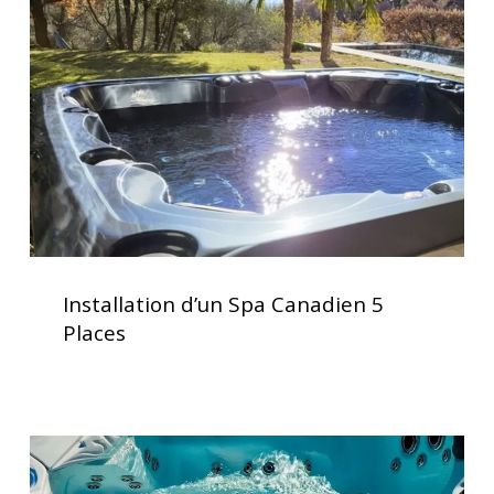
votre
Canadien
spa
5
Places
Installation
d’un
Installation d’un Spa Canadien 5
Spa
Places
Canadien
5
Places
Vérification
des