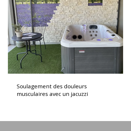
douleurs
musculaires
avec
un
jacuzzi
Soulagement
des
Soulagement des douleurs
douleurs
musculaires avec un jacuzzi
musculaires
avec
un
jacuzzi