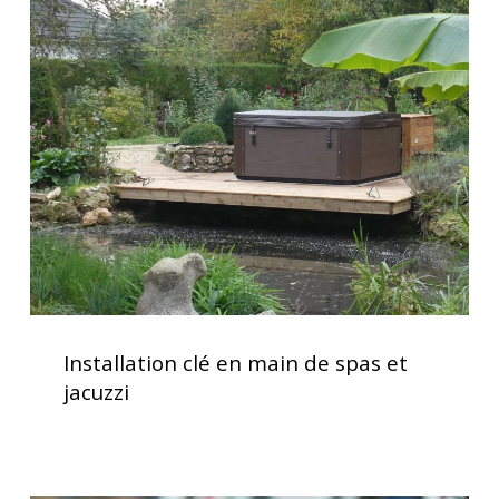
performance
clé
optimale
en
main
de
spas
et
jacuzzi
Installation
clé
Installation clé en main de spas et
en
jacuzzi
main
de
spas
et