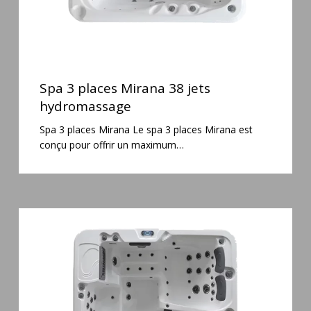
Spa
3
Spa 3 places Mirana 38 jets
places
hydromassage
Mirana
Spa 3 places Mirana Le spa 3 places Mirana est
38
conçu pour offrir un maximum…
jets
hydromassage
Spa
6
places
Silenzio
77
jets