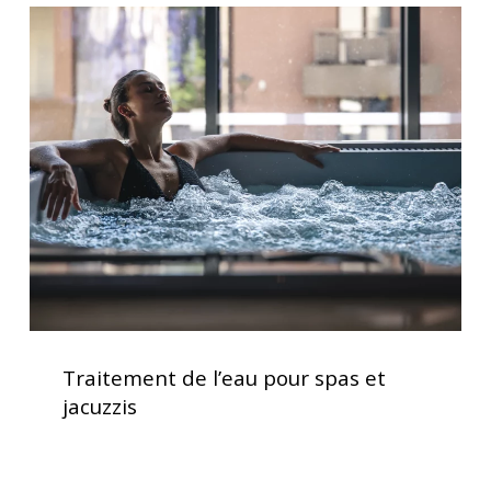
Traitement
quotidien
de
l’eau
pour
spas
et
jacuzzis
Traitement
de
Traitement de l’eau pour spas et
l’eau
jacuzzis
pour
spas
et