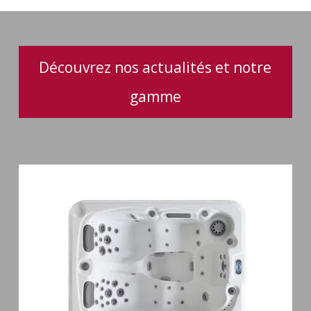
jacuzzis
Découvrez nos actualités et notre
gamme
Spa
3
places
Mirana
38
jets
hydromassage