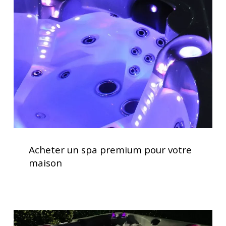
spa
premium
pour
votre
maison
Acheter
un
Acheter un spa premium pour votre
spa
maison
premium
pour
votre
maison
Spas