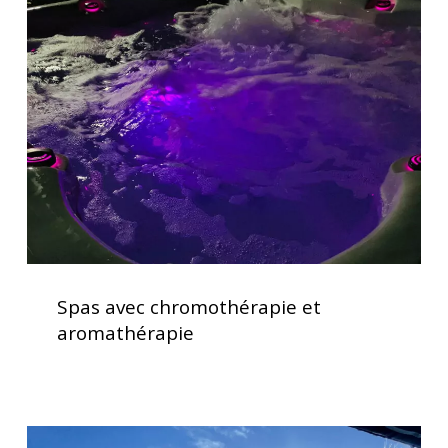
avec
chromothérapie
et
aromathérapie
Spas
avec
Spas avec chromothérapie et
chromothérapie
aromathérapie
et
aromathérapie
Clavier