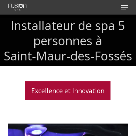
Skip
Menu
to
main
Installateur
de
spa
5
content
personnes
à
Saint-Maur-des-Fossés
Excellence et Innovation
Acheter
un