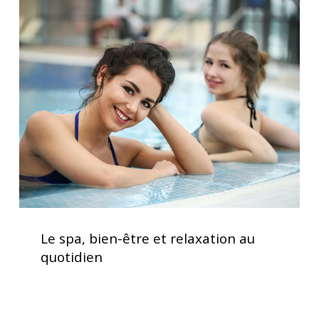
Le
jacuzzi
spa,
bien-
être
et
relaxation
au
quotidien
Le
spa,
Le spa, bien-être et relaxation au
bien-
quotidien
être
et
relaxation
au