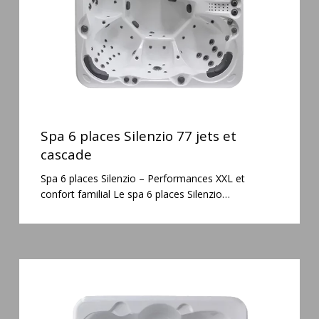
et
cascade
Spa
6
Spa 6 places Silenzio 77 jets et
places
cascade
Silenzio
Spa 6 places Silenzio – Performances XXL et
77
confort familial Le spa 6 places Silenzio…
jets
et
cascade
Spa
3
places
Plug