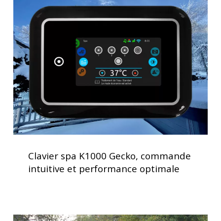
spa
K1000
Gecko,
commande
intuitive
et
performance
optimale
Clavier
spa
Clavier spa K1000 Gecko, commande
K1000
intuitive et performance optimale
Gecko,
commande
intuitive
et
Installation