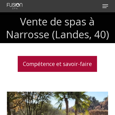
Skip
Menu
to
main
Vente
de
spas
à
content
Narrosse
(Landes,
40)
Compétence et savoir-faire
Installation
d’un
Spa
Canadien