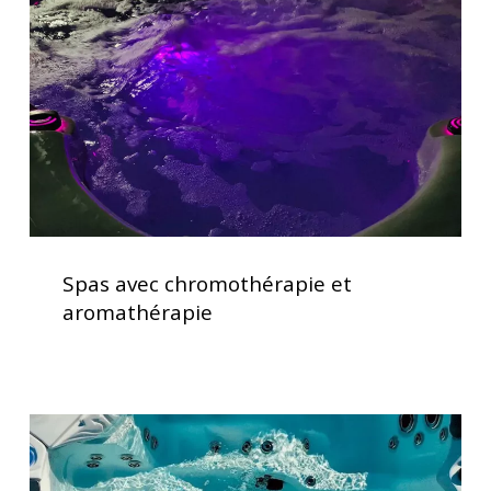
et
aromathérapie
Spas
avec
Spas avec chromothérapie et
chromothérapie
aromathérapie
et
aromathérapie
Vérification
des
systèmes