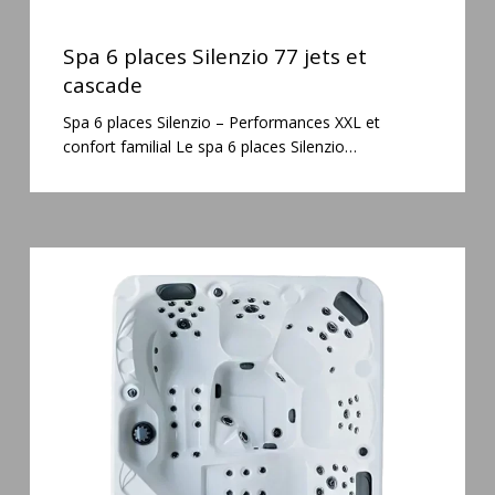
Spa
6
Spa 6 places Silenzio 77 jets et
places
cascade
Silenzio
Spa 6 places Silenzio – Performances XXL et
77
confort familial Le spa 6 places Silenzio…
jets
et
cascade
Spa
5
places
Maguana
64
jets
massage