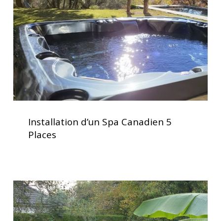
5
Places
Installation
d’un
Installation d’un Spa Canadien 5
Spa
Places
Canadien
5
Places
Installation
clé
en