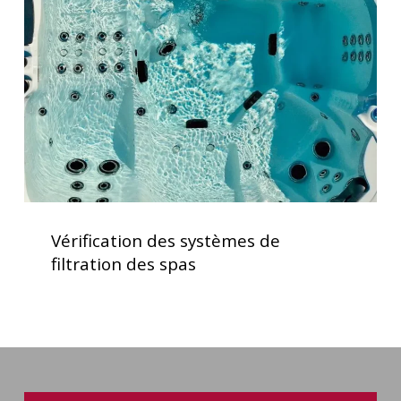
de
filtration
des
spas
Vérification
des
Vérification des systèmes de
systèmes
filtration des spas
de
filtration
des
spas