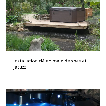
main
de
spas
et
jacuzzi
Installation
clé
Installation clé en main de spas et
en
jacuzzi
main
de
spas
et
Spas
jacuzzi
avec
massages