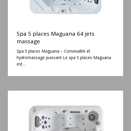
Spa
5
Spa 5 places Maguana 64 jets
places
massage
Maguana
Spa 5 places Maguana – Convivialité et
64
hydromassage puissant Le spa 5 places Maguana
jets
est…
massage
Spa
3
places
Mirana
38
jets