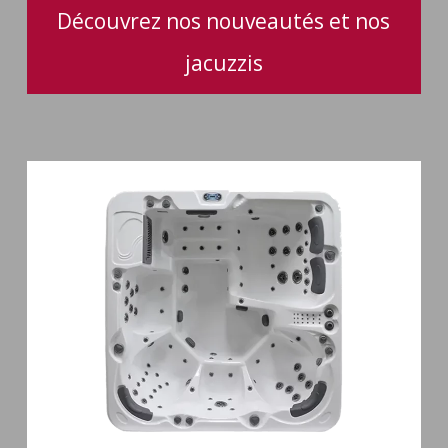
Découvrez nos nouveautés et nos
jacuzzis
Spa
6
places
Silenzio
77
jets
et
cascade