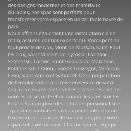
des designs modernes et des matériaux
durables, nos spas sont parfaits pour
transformer votre espace en un véritable havre de
paix.
Nous offrons également une installation clé en
main, assurée par nos experts qui s’occupent de
tout proche de Dax, Mont-de-Marsan, Saint-Paul-
lès-Dax, Saint-Vincent-de-Tyrosse, Labenne,
Seignosse, Tarnos, Saint-Geours-de-Maremne,
Pontonx-sur-l'Adour, Soorts-Hossegor, Mimizan,
Léon, Saint-Aubin et Gabarret. De la préparation
de l’emplacement à la mise en service de votre
spa, nos services sont réalisés dans le respect des
normes de sécurité et de qualité les plus strictes.
Fusion Spa propose des solutions personnalisées
: que vous souhaitiez un spa pour l’intérieur ou
l’extérieur, nous avons le modèle adapté à votre
espace et à vos besoins. Chaque spa est équipé