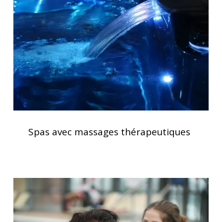
thérapeutiques
Spas
avec
Spas avec massages thérapeutiques
massages
thérapeutiques
Le
spa,
bien-
être