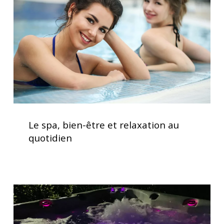
et
relaxation
au
quotidien
Le
spa,
Le spa, bien-être et relaxation au
bien-
quotidien
être
et
relaxation
au
Spas
quotidien
avec
chromothérapie