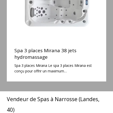
hydromassage
Spa
3
Spa 3 places Mirana 38 jets
places
hydromassage
Mirana
Spa 3 places Mirana Le spa 3 places Mirana est
38
conçu pour offrir un maximum…
jets
hydromassage
Vendeur de Spas à Narrosse (Landes,
40)