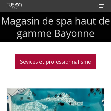
Skip
Menu
to
main
Magasin
de
spa
haut
de
content
gamme
Bayonne
Sevices et professionnalisme
Vérification
des
systèmes
de