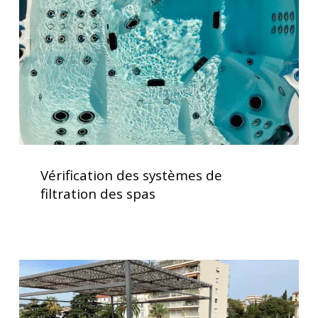
filtration
des
spas
Vérification
des
Vérification des systèmes de
systèmes
filtration des spas
de
filtration
des
spas
Installation
d’un
spa