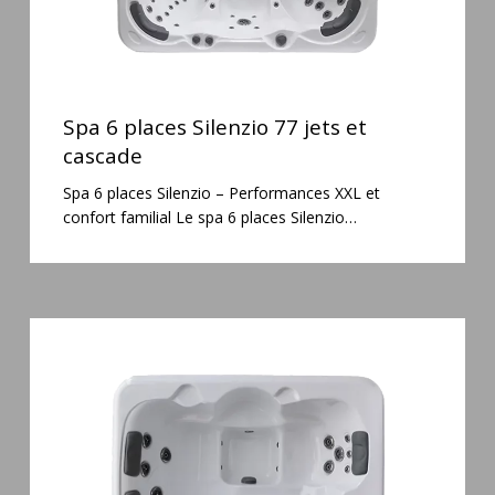
Spa
6
Spa 6 places Silenzio 77 jets et
places
cascade
Silenzio
Spa 6 places Silenzio – Performances XXL et
77
confort familial Le spa 6 places Silenzio…
jets
et
cascade
Spa
3
places
Plug
&
Play
Pianosa