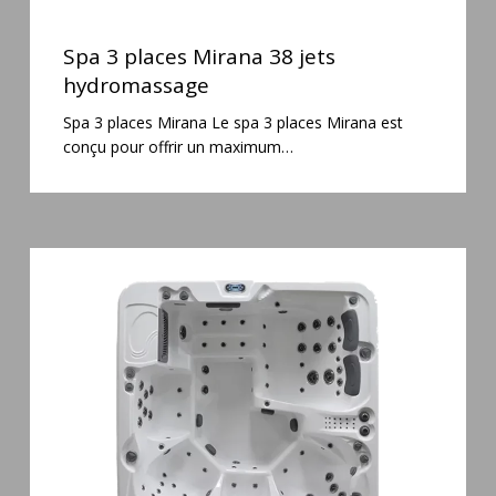
Spa
3
Spa 3 places Mirana 38 jets
places
hydromassage
Mirana
Spa 3 places Mirana Le spa 3 places Mirana est
38
conçu pour offrir un maximum…
jets
hydromassage
Spa
6
places
Silenzio
77
jets
et
cascade