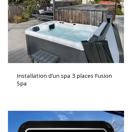
3
places
Fusion
Spa
Installation
d’un
Installation d’un spa 3 places Fusion
spa
Spa
3
places
Fusion
Spa
Clavier
spa
K1000