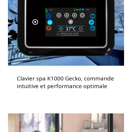
Gecko,
commande
intuitive
et
performance
optimale
Clavier
spa
Clavier spa K1000 Gecko, commande
K1000
intuitive et performance optimale
Gecko,
commande
intuitive
et
Traitement
performance
de
optimale
l’eau