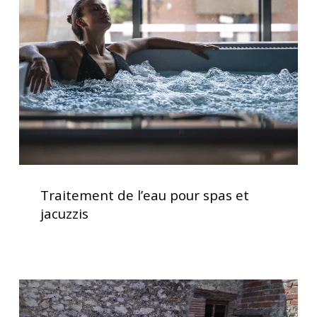
pour
spas
et
jacuzzis
Traitement
de
Traitement de l’eau pour spas et
l’eau
jacuzzis
pour
spas
et
jacuzzis
Spa
5