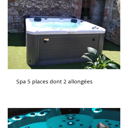
places
dont
2
allongées
Spa
5
Spa 5 places dont 2 allongées
places
dont
2
allongées
Lève
couverture
pour