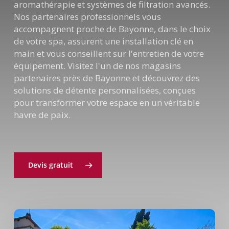
aromathérapie et systèmes de filtration avancés.
Nos partenaires professionnels vous
accompagnent proche de Bayonne, dans le choix
de votre spa, assurent une installation clé en
main et vous conseillent sur l'entretien de votre
équipement. Visitez l'un de nos magasins
partenaires près de Bayonne et découvrez des
solutions de détente personnalisées, conçues
pour transformer votre espace en un véritable
havre de paix.
Devis gratuit