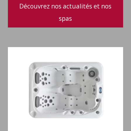
Découvrez nos actualités et nos
spas
Spa
3
places
Mirana
38
jets
hydromassage