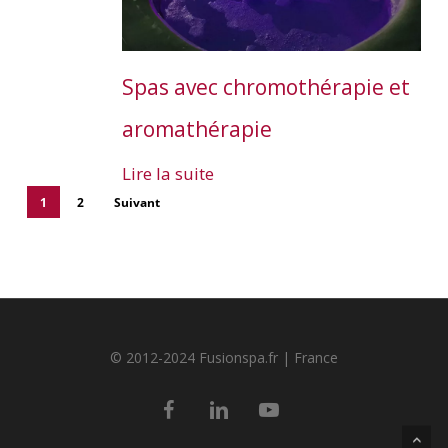
Spas avec chromothérapie et
aromathérapie
Lire la suite
1
2
Suivant
© 2012-2024 Fusionspa.fr |
France
facebook
linkedin
youtube