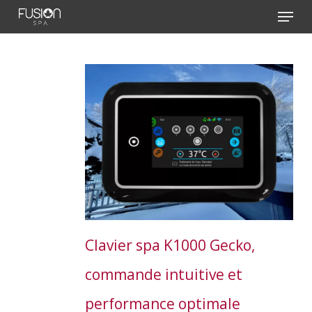
Skip
Menu
to
main
content
Clavier spa K1000 Gecko,
commande intuitive et
performance optimale