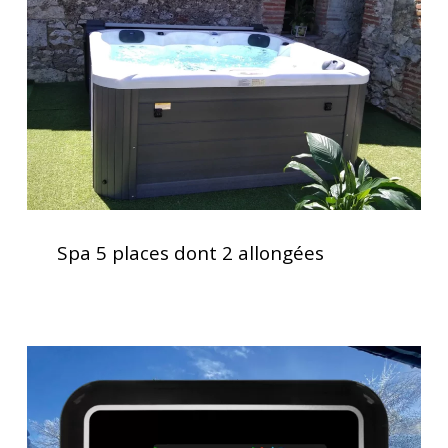
2
allongées
Spa
5
Spa 5 places dont 2 allongées
places
dont
2
allongées
Clavier
spa
K1000
Gecko,