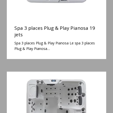
Spa
3
Spa 3 places Plug & Play Pianosa 19
places
jets
Plug
Spa 3 places Plug & Play Pianosa Le spa 3 places
&
Plug & Play Pianosa…
Play
Pianosa
19
jets
Spa
6
places
Silenzio
77
jets
et