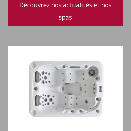
Découvrez nos actualités et nos
spas
Spa
3
places
Mirana
38
jets
hydromassage