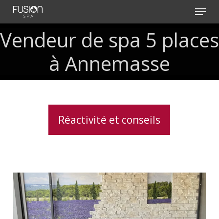
Skip
Menu
to
main
Vendeur de spa 5 places
content
à Annemasse
Réactivité et conseils
Soulagement
des
douleurs
musculaires