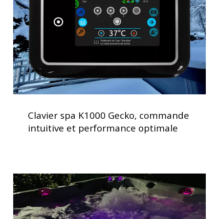
commande
intuitive
et
performance
optimale
Clavier
spa
Clavier spa K1000 Gecko, commande
K1000
intuitive et performance optimale
Gecko,
commande
intuitive
et
Spas
performance
avec
optimale
chromothérapie
et