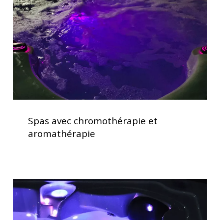
aromathérapie
Spas
avec
Spas avec chromothérapie et
chromothérapie
aromathérapie
et
aromathérapie
Acheter
un
spa
premium