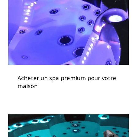
pour
votre
maison
Acheter
un
Acheter un spa premium pour votre
spa
maison
premium
pour
votre
maison
Lève
couverture
pour