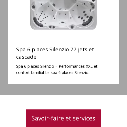
cascade
Spa
6
Spa 6 places Silenzio 77 jets et
places
cascade
Silenzio
Spa 6 places Silenzio – Performances XXL et
77
confort familial Le spa 6 places Silenzio…
jets
et
cascade
Savoir-faire et services