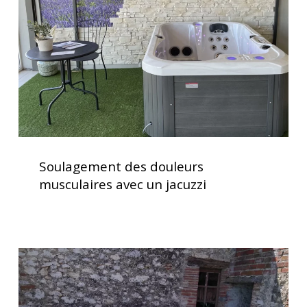
avec
un
jacuzzi
Soulagement
des
Soulagement des douleurs
douleurs
musculaires avec un jacuzzi
musculaires
avec
un
jacuzzi
Spa
5
places
dont