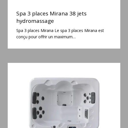
Spa
3
Spa 3 places Mirana 38 jets
places
hydromassage
Mirana
Spa 3 places Mirana Le spa 3 places Mirana est
38
conçu pour offrir un maximum…
jets
hydromassage
Spa
3
places
Plug
&
Play
Pianosa
19
jets