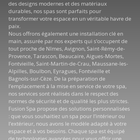
des designs modernes et des matériaux
durables, nos spas sont parfaits pour
transformer votre espace en un véritable havre de
paix.
Nous offrons également une installation clé en
main, assurée par nos experts qui s’occupent de
tout proche de Nîmes, Avignon, Saint-Rémy-de-
Provence, Tarascon, Beaucaire, Aigues-Mortes,
Fontvieille, Saint-Martin-de-Crau, Maussane-les-
Alpilles, Boulbon, Eyragues, Fontvieille et
Bagnols-sur-Cèze. De la préparation de
l’emplacement à la mise en service de votre spa,
nos services sont réalisés dans le respect des
normes de sécurité et de qualité les plus strictes.
Fusion Spa propose des solutions personnalisées
: que vous souhaitiez un spa pour l’intérieur ou
l’extérieur, nous avons le modèle adapté à votre
espace et à vos besoins. Chaque spa est équipé
de technologies avancées pour vous offrir une