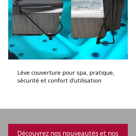
pratique,
sécurité
et
confort
d’utilisation
Lève
couverture
Lève couverture pour spa, pratique,
pour
sécurité et confort d’utilisation
spa,
pratique,
sécurité
et
confort
d’utilisation
Découvrez nos nouveautés et nos