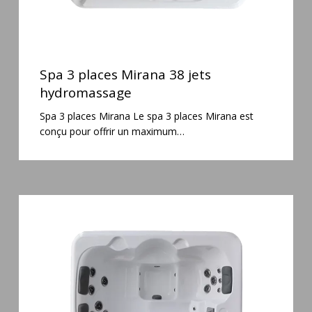
Spa
3
Spa 3 places Mirana 38 jets
places
hydromassage
Mirana
Spa 3 places Mirana Le spa 3 places Mirana est
38
conçu pour offrir un maximum…
jets
hydromassage
Spa
3
places
Plug
&
Play
Pianosa