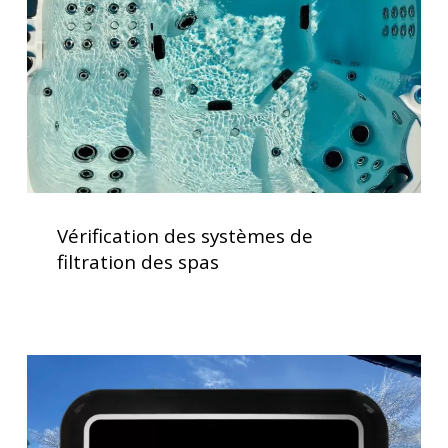
filtration
des
spas
Vérification
des
Vérification des systèmes de
systèmes
filtration des spas
de
filtration
des
spas
Clavier
spa
K1000
Gecko,