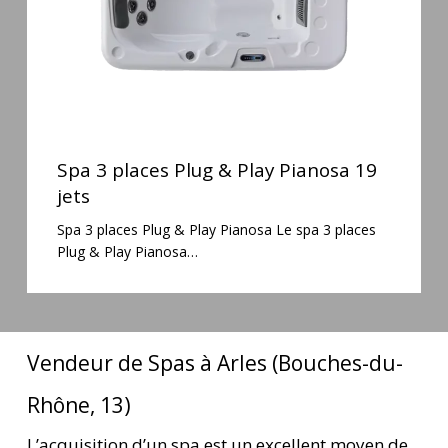
19
jets
Spa
3
Spa 3 places Plug & Play Pianosa 19
places
jets
Plug
Spa 3 places Plug & Play Pianosa Le spa 3 places
&
Plug & Play Pianosa…
Play
Pianosa
19
jets
Vendeur de Spas à Arles (Bouches-du-
Rhône, 13)
L’acquisition d’un spa est un excellent moyen de