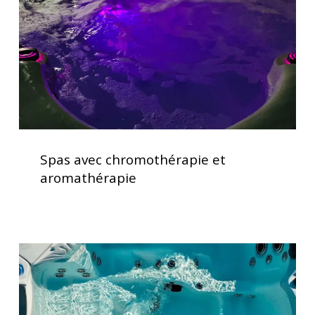
Spas
avec
Spas avec chromothérapie et
chromothérapie
aromathérapie
et
aromathérapie
Vérification
des
systèmes
de