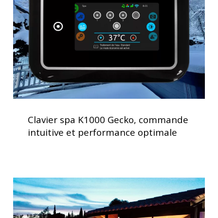
commande
intuitive
et
performance
optimale
Clavier
spa
Clavier spa K1000 Gecko, commande
K1000
intuitive et performance optimale
Gecko,
commande
intuitive
et
Spas
performance
haut
optimale
de
gamme