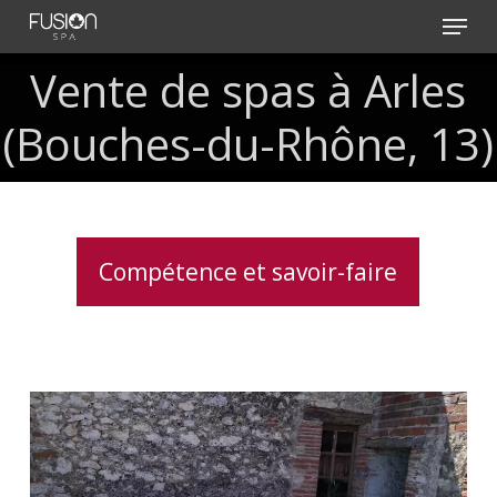
Skip
Menu
to
main
Vente de spas à Arles
content
(Bouches-du-Rhône, 13)
Compétence et savoir-faire
Spa
5
places
dont