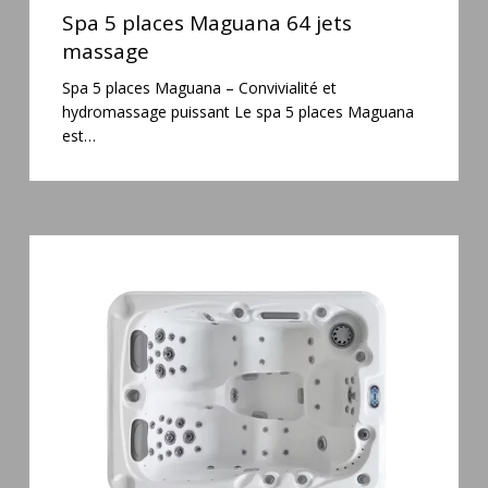
5
Spa 5 places Maguana 64 jets
places
massage
Maguana
Spa 5 places Maguana – Convivialité et
64
hydromassage puissant Le spa 5 places Maguana
jets
est…
massage
Spa
3
places
Mirana
38
jets
hydromassage