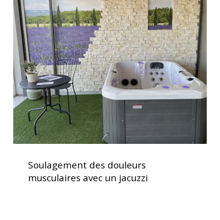
Soulagement
des
douleurs
musculaires
avec
un
jacuzzi
Soulagement
des
Soulagement des douleurs
douleurs
musculaires avec un jacuzzi
musculaires
avec
un
jacuzzi