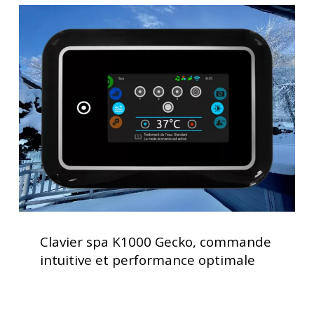
Clavier
spa
K1000
Gecko,
commande
intuitive
et
performance
optimale
Clavier
spa
Clavier spa K1000 Gecko, commande
K1000
intuitive et performance optimale
Gecko,
commande
intuitive