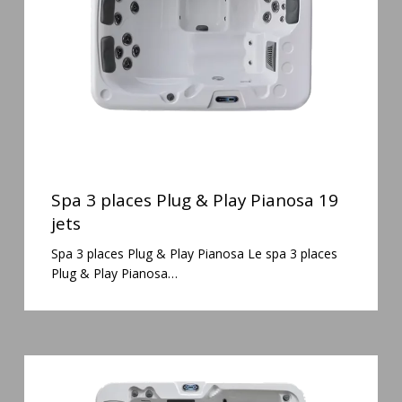
Play
Pianosa
19
jets
Spa
3
Spa 3 places Plug & Play Pianosa 19
places
jets
Plug
Spa 3 places Plug & Play Pianosa Le spa 3 places
&
Plug & Play Pianosa…
Play
Pianosa
19
jets
Spa
6