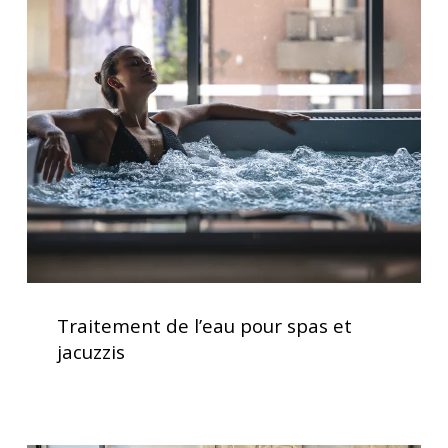
de
l’eau
pour
spas
et
jacuzzis
Traitement
de
Traitement de l’eau pour spas et
l’eau
jacuzzis
pour
spas
et
jacuzzis