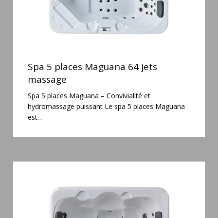
Spa
5
Spa 5 places Maguana 64 jets
places
massage
Maguana
Spa 5 places Maguana – Convivialité et
64
hydromassage puissant Le spa 5 places Maguana
jets
est…
massage
Spa
3
places
Plug
&