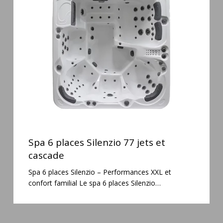
places
Silenzio
77
jets
et
cascade
Spa
6
Spa 6 places Silenzio 77 jets et
places
cascade
Silenzio
Spa 6 places Silenzio – Performances XXL et
77
confort familial Le spa 6 places Silenzio…
jets
et
cascade