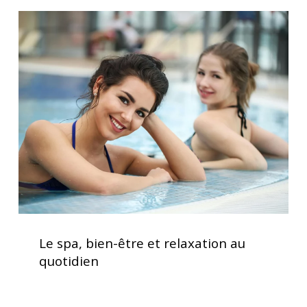
et
Le
performance
spa,
optimale
bien-
être
et
relaxation
au
quotidien
Le
spa,
Le spa, bien-être et relaxation au
bien-
quotidien
être
et
relaxation