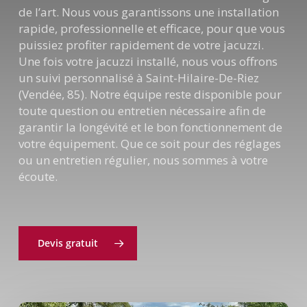
de l’art. Nous vous garantissons une installation
rapide, professionnelle et efficace, pour que vous
puissiez profiter rapidement de votre jacuzzi.
Une fois votre jacuzzi installé, nous vous offrons
un suivi personnalisé à Saint-Hilaire-De-Riez
(Vendée, 85). Notre équipe reste disponible pour
toute question ou entretien nécessaire afin de
garantir la longévité et le bon fonctionnement de
votre équipement. Que ce soit pour des réglages
ou un entretien régulier, nous sommes à votre
écoute.
Devis gratuit