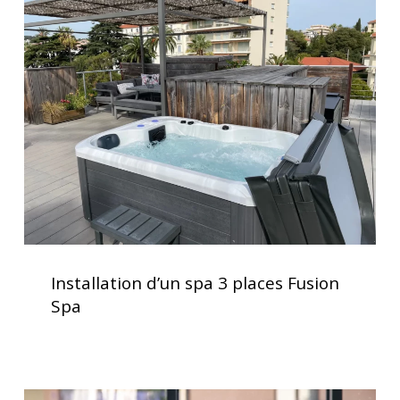
d’un
spa
3
places
Fusion
Spa
Installation
d’un
Installation d’un spa 3 places Fusion
spa
Spa
3
places
Fusion
Spa
Traitement