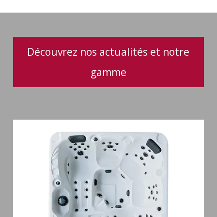
au
quotidien
Découvrez nos actualités et notre
gamme
Spa
5
places
Maguana
64
jets
massage