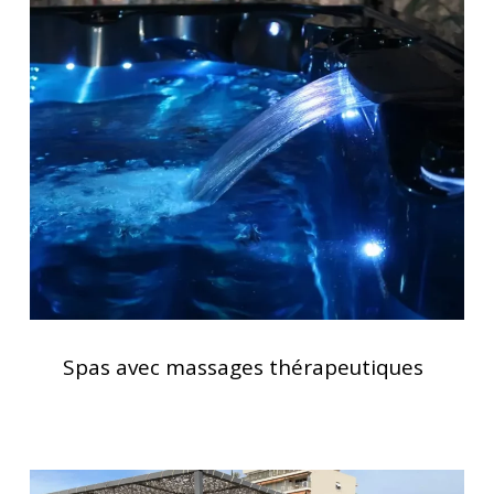
Spas
avec
massages
thérapeutiques
Spas
avec
Spas avec massages thérapeutiques
massages
thérapeutiques
Installation