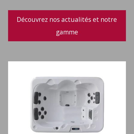
quotidien
Découvrez nos actualités et notre
gamme
Spa
3
places
Plug
&
Play
Pianosa
19
jets