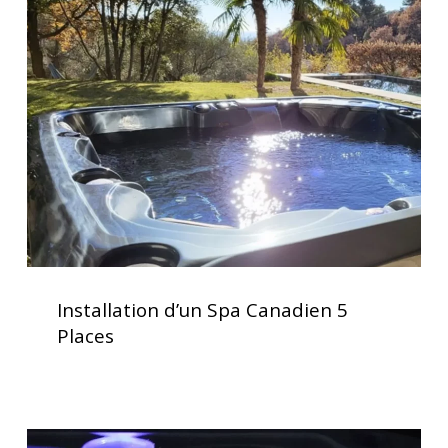
d’un
Spa
Canadien
5
Places
Installation
d’un
Installation d’un Spa Canadien 5
Spa
Places
Canadien
5
Places
Acheter