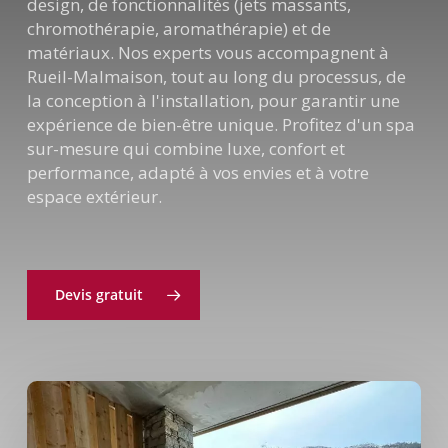
design, de fonctionnalités (jets massants,
chromothérapie, aromathérapie) et de
matériaux. Nos experts vous accompagnent à
Rueil-Malmaison, tout au long du processus, de
la conception à l'installation, pour garantir une
expérience de bien-être unique. Profitez d'un spa
sur-mesure qui combine luxe, confort et
performance, adapté à vos envies et à votre
espace extérieur.
Devis gratuit