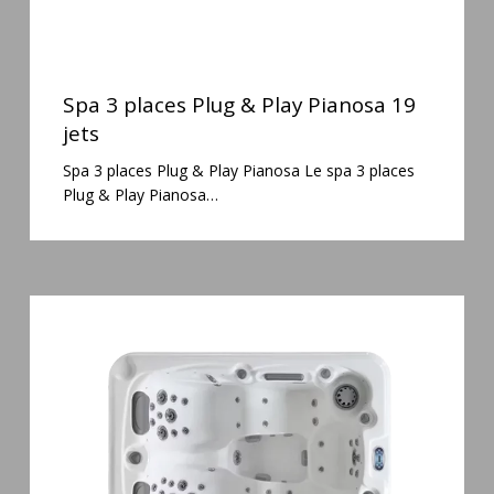
Spa
3
Spa 3 places Plug & Play Pianosa 19
places
jets
Plug
Spa 3 places Plug & Play Pianosa Le spa 3 places
&
Plug & Play Pianosa…
Play
Pianosa
19
jets
Spa
3
places
Mirana
38
jets
hydromassage