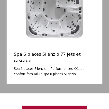
jets
et
cascade
Spa
6
Spa 6 places Silenzio 77 jets et
places
cascade
Silenzio
Spa 6 places Silenzio – Performances XXL et
77
confort familial Le spa 6 places Silenzio…
jets
et
cascade