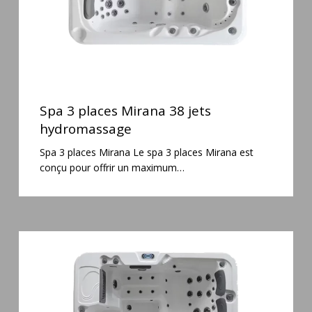
Spa
3
Spa 3 places Mirana 38 jets
places
hydromassage
Mirana
Spa 3 places Mirana Le spa 3 places Mirana est
38
conçu pour offrir un maximum…
jets
hydromassage
Spa
6
places
Silenzio
77