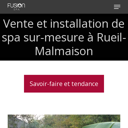
Skip
Menu
to
main
Vente et installation de
content
spa sur-mesure à Rueil-
Malmaison
Savoir-faire et tendance
Installation
clé