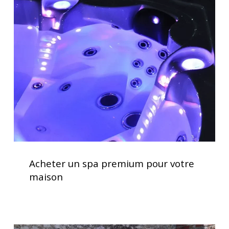
un
spa
premium
pour
votre
maison
Acheter
un
Acheter un spa premium pour votre
spa
maison
premium
pour
votre
maison