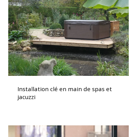
en
main
de
spas
et
jacuzzi
Installation
clé
Installation clé en main de spas et
en
jacuzzi
main
de
spas
et
Traitement
jacuzzi
de