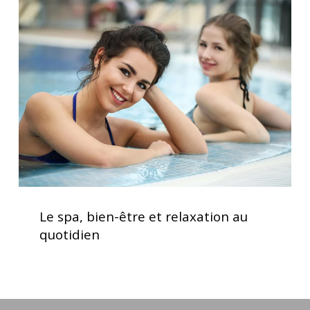
spa,
bien-
être
et
relaxation
au
quotidien
Le
spa,
Le spa, bien-être et relaxation au
bien-
quotidien
être
et
relaxation
au