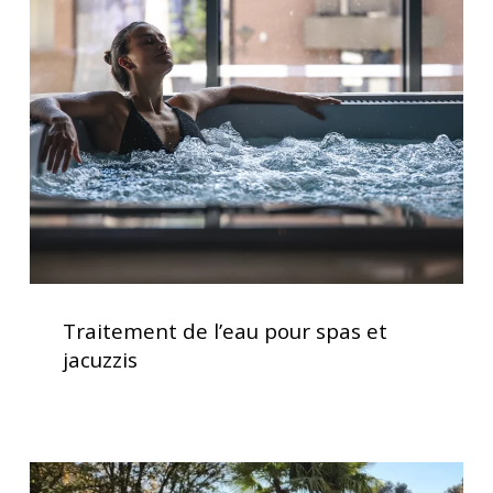
l’eau
pour
spas
et
jacuzzis
Traitement
de
Traitement de l’eau pour spas et
l’eau
jacuzzis
pour
spas
et
jacuzzis
Installation