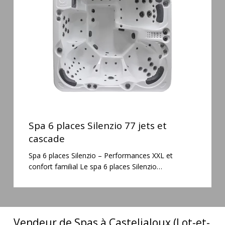
77
jets
et
cascade
Spa
6
Spa 6 places Silenzio 77 jets et
places
cascade
Silenzio
Spa 6 places Silenzio – Performances XXL et
77
confort familial Le spa 6 places Silenzio…
jets
et
cascade
Vendeur de Spas à Casteljaloux (Lot-et-