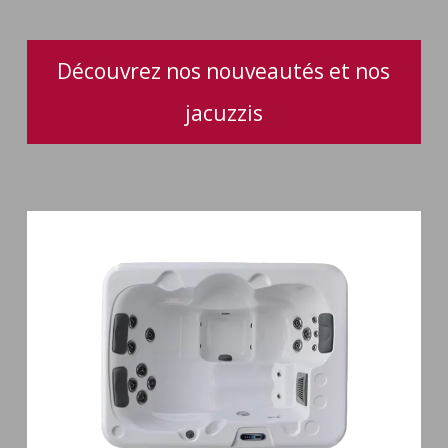
Découvrez nos nouveautés et nos
jacuzzis
Spa
3
places
Plug
&
Play
Pianosa
19
jets