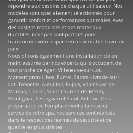
répondre aux besoins de chaque utilisateur. Nos
modèles sont spécialement sélectionnés pour
garantir confort et performances optimales. Avec
des designs modernes et des matériaux
durables, nos spas sont parfaits pour
transformer votre espace en un véritable havre de
paix.
Nous offrons également une installation clé en
main, assurée par nos experts qui s’occupent de
tout proche de Agen, Villeneuve-sur-Lot,
Monsempron-Libos, Fumel, Sainte-Livrade-sur-
Lot, Tonneins, Aiguillon, Pujols, Villeneuve-de-
Marsan, Clairac, Saint-Laurent-de-Mézin,
Montignac, Lespignan et Saint-Antoine. De la
préparation de l’emplacement à la mise en
service de votre spa, nos services sont réalisés
dans le respect des normes de sécurité et de
qualité les plus strictes.