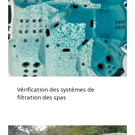
systèmes
de
filtration
des
spas
Vérification
des
Vérification des systèmes de
systèmes
filtration des spas
de
filtration
des
spas
Installation