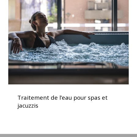
de
l’eau
pour
spas
et
jacuzzis
Traitement
de
Traitement de l’eau pour spas et
l’eau
jacuzzis
pour
spas
et
jacuzzis