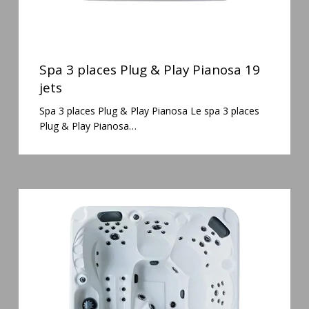
Spa
3
Spa 3 places Plug & Play Pianosa 19
places
jets
Plug
Spa 3 places Plug & Play Pianosa Le spa 3 places
&
Plug & Play Pianosa…
Play
Pianosa
19
jets
Spa
5
places
Maguana
64
jets
massage