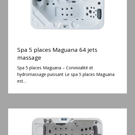
Spa
5
Spa 5 places Maguana 64 jets
places
massage
Maguana
Spa 5 places Maguana – Convivialité et
64
hydromassage puissant Le spa 5 places Maguana
jets
est…
massage
Spa
6
places
Silenzio