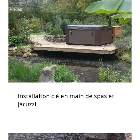
clé
en
main
de
spas
et
jacuzzi
Installation
clé
Installation clé en main de spas et
en
jacuzzi
main
de
spas
et
Spa
jacuzzi