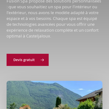
Fusion Spa propose des solutions personnalisées
: que vous souhaitiez un spa pour l’intérieur ou
l’extérieur, nous avons le modèle adapté à votre
espace et à vos besoins. Chaque spa est équipé
de technologies avancées pour vous offrir une
expérience de relaxation complète et un confort
optimal à Casteljaloux.
Devis gratuit