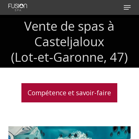
Skip
Menu
to
main
Vente
de
spas
à
content
Casteljaloux
(Lot-et-Garonne,
47)
Compétence et savoir-faire
Vérification
des