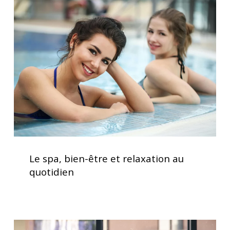
spa,
bien-
être
et
relaxation
au
quotidien
Le
spa,
Le spa, bien-être et relaxation au
bien-
quotidien
être
et
relaxation
au
Traitement
quotidien