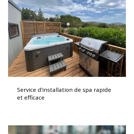
de
spa
rapide
et
efficace
Service
d’installation
Service d’installation de spa rapide
de
et efficace
spa
rapide
et
efficace
Le