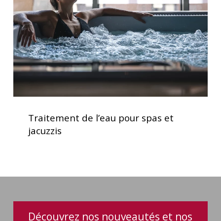
spas
et
jacuzzis
Traitement
de
Traitement de l’eau pour spas et
l’eau
jacuzzis
pour
spas
et
jacuzzis
Découvrez nos nouveautés et nos