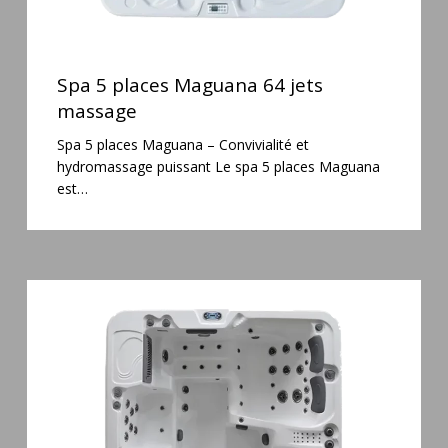
Spa
5
Spa 5 places Maguana 64 jets
places
massage
Maguana
Spa 5 places Maguana – Convivialité et
64
hydromassage puissant Le spa 5 places Maguana
jets
est…
massage
Spa
6
places
Silenzio
77
jets
et