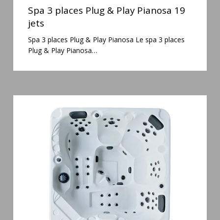
3
Spa 3 places Plug & Play Pianosa 19
places
jets
Plug
Spa 3 places Plug & Play Pianosa Le spa 3 places
&
Plug & Play Pianosa…
Play
Pianosa
19
jets
Spa
5
places
Maguana
64
jets
massage