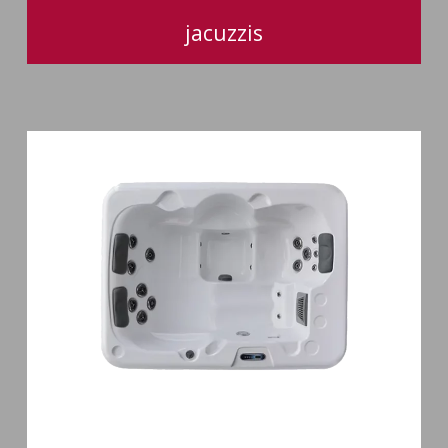
jacuzzis
Spa
3
places
Plug
&
Play
Pianosa
19
jets
Spa