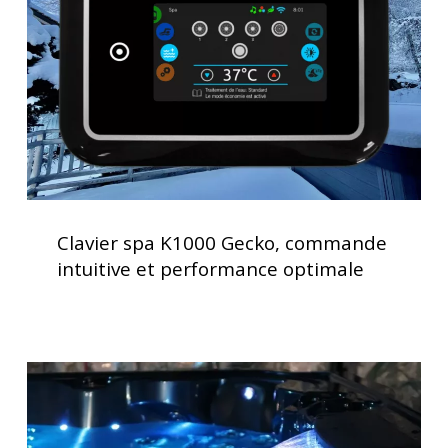
commande
intuitive
et
performance
optimale
Clavier
spa
Clavier spa K1000 Gecko, commande
K1000
intuitive et performance optimale
Gecko,
commande
intuitive
et
Spas
performance
avec
optimale
massages
thérapeutiques