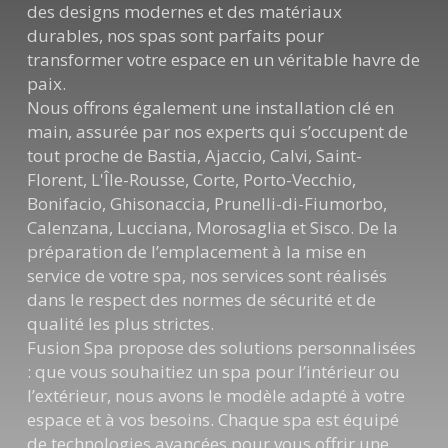
des designs modernes et des matériaux
durables, nos spas sont parfaits pour
transformer votre espace en un véritable havre de
paix.
Nous offrons également une installation clé en
main, assurée par nos experts qui s’occupent de
tout proche de Bastia, Ajaccio, Calvi, Saint-
Florent, L'Île-Rousse, Corte, Porto-Vecchio,
Bonifacio, Ghisonaccia, Prunelli-di-Fiumorbo,
Calenzana, Lucciana, Morosaglia et Sisco. De la
préparation de l’emplacement à la mise en
service de votre spa, nos services sont réalisés
dans le respect des normes de sécurité et de
qualité les plus strictes.
Fusion Spa propose des solutions personnalisées
: que vous souhaitiez un spa pour l’intérieur ou
l’extérieur, nous avons le modèle adapté à votre
espace et à vos besoins. Chaque spa est équipé
de technologies avancées pour vous offrir une