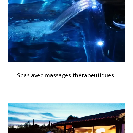
Spas
avec
Spas avec massages thérapeutiques
massages
thérapeutiques
Spas
haut
de
gamme