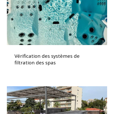
des
spas
Vérification
des
Vérification des systèmes de
systèmes
filtration des spas
de
filtration
des
spas
Installation
d’un
spa
3
places