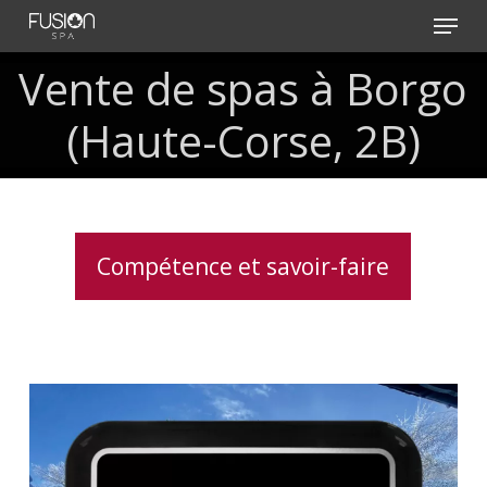
Skip
Menu
to
main
Vente de spas à Borgo
content
(Haute-Corse, 2B)
Compétence et savoir-faire
Clavier
spa
K1000
Gecko,