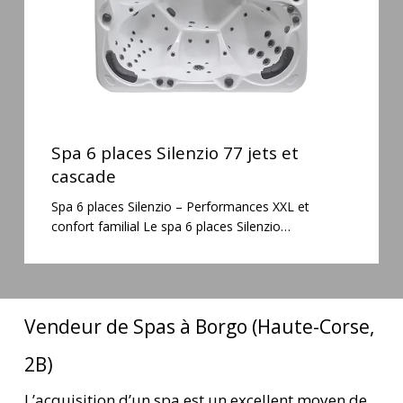
cascade
Spa
6
Spa 6 places Silenzio 77 jets et
places
cascade
Silenzio
Spa 6 places Silenzio – Performances XXL et
77
confort familial Le spa 6 places Silenzio…
jets
et
cascade
Vendeur de Spas à Borgo (Haute-Corse,
2B)
L’acquisition d’un spa est un excellent moyen de