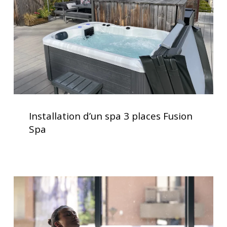
Fusion
Spa
Installation
d’un
Installation d’un spa 3 places Fusion
spa
Spa
3
places
Fusion
Spa
Traitement
de
l’eau
pour